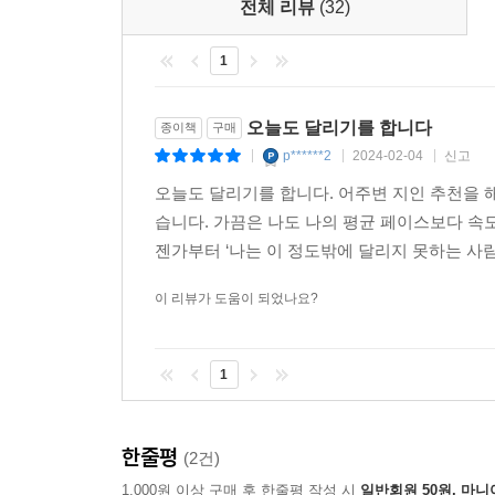
전체 리뷰
(32)
저자는 달리기가 단순히 몸만 움직이는 운동이 아닌
결과를 만들어 냈을 때 작은 행복을 느끼고, 그것으
1
있는 것이 분명하다. 반복되는 삶에 지쳐 있을 때
도움을 준 것처럼 누군가에게 이 책이 달리기에 입문
오늘도 달리기를 합니다
종이책
구매
p******2
2024-02-04
신고
|
|
|
오늘도 달리기를 합니다. 어주변 지인 추천을
습니다. 가끔은 나도 나의 평균 페이스보다 속도를
젠가부터 ‘나는 이 정도밖에 달리지 못하는 사람
이 리뷰가 도움이 되었나요?
1
한줄평
(2건)
1,000원 이상 구매 후 한줄평 작성 시
일반회원 50원, 마니