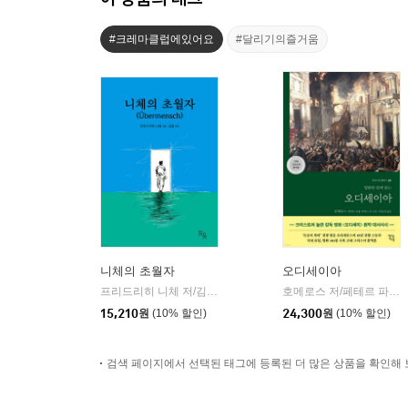
#크레마클럽에있어요
#달리기의즐거움
니체의 초월자
오디세이아
프리드리히 니체 저/김철 편역
히읏
호메로스 저/페테르 파울 루벤스 그림/박문재 역
|
15,210
원
(10% 할인)
24,300
원
(10% 할인)
검색 페이지에서 선택된 태그에 등록된 더 많은 상품을 확인해 