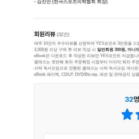
- 김진만 (한국스포츠의학협회 회장)
시작과 끝이 있었고, 피하지 않고 극복하면 언제
성장할 수 있게 된 것이다.
“달리기를 통해 불가능한 꿈이 이루어지는 순간들을
회원리뷰
(32건)
하루하루를 보내고 있다.”
매주 10건의 우수리뷰를 선정하여 YES포인트 3만원을 드
_본문 중에서
3,000원 이상 구매 후 리뷰 작성 시
일반회원 300원, 마니아
eBook은 다운로드 후 작성한 리뷰만 YES포인트 지급됩니
클래스는 첫번째 회차 주문확정 시점부터 마지막 회차 주문
저자는 달리기가 운동화와 달리고 싶은 마음만 있
사락 독서모임으로 진행된 클래스는 사락 독서모임 게시판
어떻게 해야 하는지, 풀코스를 뛰기 전 무엇을 준
eBook 페이백, CD/LP, DVD/Blu-ray, 패션 및 판매금
깨달은 것들에 대해 친절하게 알려 준다. 모두가
곳곳에서 느껴진다.
32
명
책에는 달리기에 필요한 장비, 달리기 용어 정리,
철인 3종 경기 등 좀 더 달리기 경험을 쌓아 가고
시도하지 못했거나 좀 더 달리기의 세계에 빠지고 
달리며 힘든 순간도