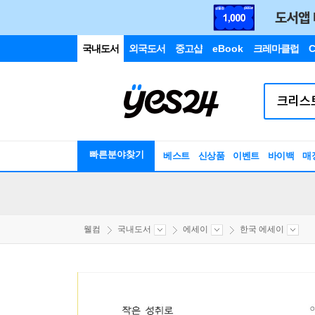
국내도서
외국도서
중고샵
eBook
크레마클럽
C
빠른분야찾기
베스트
신상품
이벤트
바이백
매
웰컴
국내도서
에세이
한국 에세이