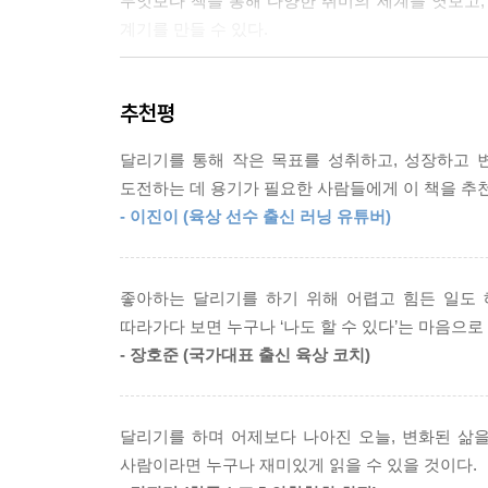
무엇보다 책을 통해 다양한 취미의 세계를 엿보고,
나 보다. 어쩌면 뛰며, 회복하며, 그 과정에서 힘
계기를 만들 수 있다.
라.
“달리다 힘들면 잠시 멈춰 서
---「러너의 세계」중에서
추천평
숨 고르기를 하고 다시 나아가면 된다.
나만의 속도로 즐겁게 달리면 그뿐이다!”
달리기를 통해 작은 목표를 성취하고, 성장하고 
도전하는 데 용기가 필요한 사람들에게 이 책을 추
달리기 인생 8년 차, 러닝해영이 달리며 깨달은 것
- 이진이 (육상 선수 출신 러닝 유튜버)
“반복되는 삶에 지쳐 있거나 새로운 일에 도전하는 
_지니코치(육상 선수 출신 러닝 유튜버)
좋아하는 달리기를 하기 위해 어렵고 힘든 일도 
따라가다 보면 누구나 ‘나도 할 수 있다’는 마음으로 
“진정성 담긴 그녀의 이야기를 따라가다 보면 누구나 
- 장호준 (국가대표 출신 육상 코치)
_장호준(국가대표 출신 육상 코치)
아잉(I+Ing) 시리즈의 두 번째 책 『오늘도 달리
달리기를 하며 어제보다 나아진 오늘, 변화된 삶
빼고선 인생을 말할 수 없는, ‘달리기’에 진심인 
사람이라면 누구나 재미있게 읽을 수 있을 것이다.
즐기며 뛸 줄 아는 러너로 성장할 수 있었던 것은