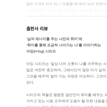
달린 지 8년 차가 되니 ‘우울할 때 뛰어 보자’ 
기 일쑤였다. ‘이 정도면 충분하지. 3km 뛴 것만으
생각이 들었다. 목표를 세우고도 목표에 다가가지 
았다. 만족감이 빠르게 찾아온다고 해서 잘못된 것은
출판사 리뷰
다. 내게 필요한 것은 ‘틀 깨기’였다.
---「새로운 것에 도전하기까지」중에서
‘삶의 에너지를 주는 나만의 취미’와
‘취미를 통해 조금씩 나아가는 나’를 이야기하는
특히 가장 기억에 남는 기부 달리기는 8월 15일에 열
아잉(I+Ing) 시리즈
·15런에 참여하고 있다). 독립유공자의 후손을 위해 
5km)씩 총 열 바퀴를 뛰는 프로젝트다. 페메는 
아잉 시리즈는 ‘일상 너머 오롯이 나를 마주하는 
시민에게 양해를 구하는 등 마라토너가 무사히 목표 
일은 여전히 중요하며, 그래서인지 많은 이가 삶의
신했던 수많은 독립유공자의 후손을 위해 쓰였다. 
그것을 배우며 알아 가는 과정은 비슷하다. 그것이
대한 인식이 바뀐 순간이었다.
있다.
---「기부 달리기」중에서
시리즈의 책들은 평범한 일반인이 취미를 배우는 과
이전에는 인간이 가장 멀리 달릴 수 있는 거리는 42
가지고 있는 사람 모두에게 도움이 될 만한 내용을 
죽을힘을 다해 뛰고, 힘들어하면서도 언제 그랬냐는