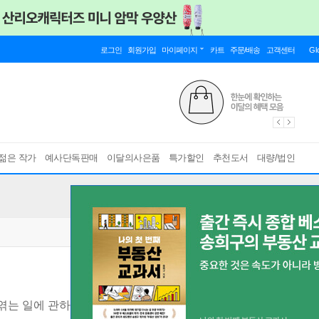
로그인
회원가입
마이페이지
카트
주문/배송
고객센터
Gl
젊은 작가
예사단독판매
이달의사은품
특가할인
추천도서
대량/법인
엮는 일에 관하여