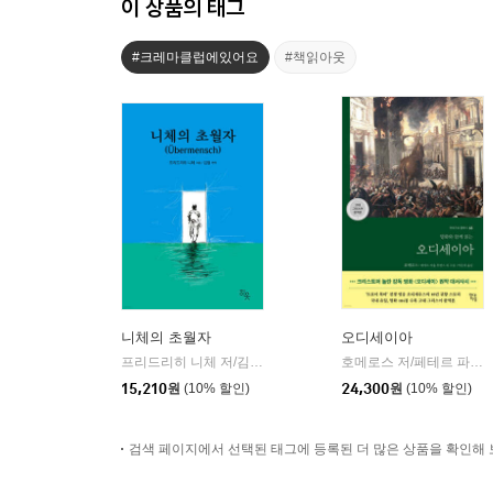
이 상품의 태그
#크레마클럽에있어요
#책읽아웃
니체의 초월자
오디세이아
프리드리히 니체 저/김철 편역
히읏
호메로스 저/페테르 파울 루벤스 그림/박문재 역
|
15,210
원
(10% 할인)
24,300
원
(10% 할인)
검색 페이지에서 선택된 태그에 등록된 더 많은 상품을 확인해 