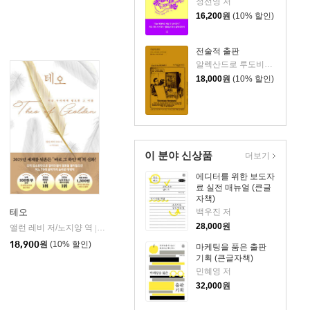
정선영 저
16,200
원
(10% 할인)
전술적 출판
알렉산드로 루도비코 저/임경용 역
18,000
원
(10% 할인)
이 분야 신상품
더보기
에디터를 위한 보도자
료 실전 매뉴얼 (큰글
자책)
백우진 저
테오
28,000
원
앨런 레비 저/노지양 역
오팬하우스
|
18,900
원
(10% 할인)
마케팅을 품은 출판
기획 (큰글자책)
민혜영 저
32,000
원