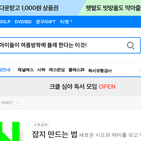
D/LP
DVD/BD
문구
/GIFT
티켓
장안내
채널예스
사락
예스펀딩
클래스24
독서유형검사
RBTI Lab
독서유형검사
크클 심야 독서 모임
OPEN
 이야기
소득공제
잡지 만드는 법
새로운 시도와 재미를 섞고 