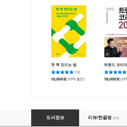
첫 책 만드는 법
트렌드 코리아 
7건
10,800
원
(10% 할인)
18,000
원
(10
잡지 만드는 법
도서정보
리뷰/한줄평
(1/1)