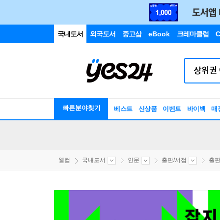
국내도서
외국도서
중고샵
eBook
크레마클럽
C
빠른분야찾기
베스트
신상품
이벤트
바이백
매
웰컴
국내도서
인문
출판/서점
출판