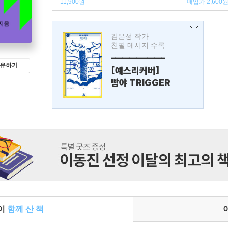
11,900원
매입가 2,600
김은성 작가
친필 메시지 수록
---------------
유하기
[예스리커버]
빵야 TRIGGER
들이
함께 산 책