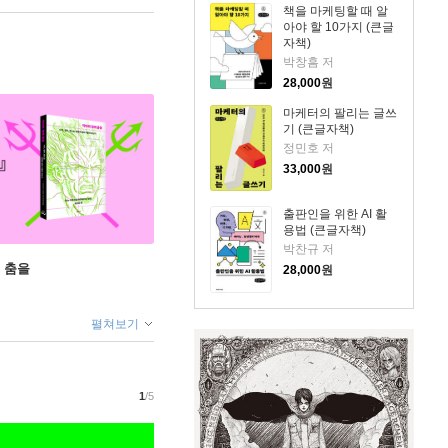
책을 마케팅할 때 알
아야 할 10가지 (큰글
자책)
박창흠 저
28,000
원
마케터의 팔리는 글쓰
기 (큰글자책)
정민호 저
33,000
원
출판인을 위한 AI 활
용법 (큰글자책)
박찬규 저
 춤을
28,000
원
펼쳐보기
1
/5