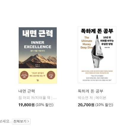
내면 근력
독하게 돈 공부
짐 머피 저/지여울 역
현대지성
윌북(willbook)
박소연 저
메이븐
|
|
|
19,800
원
(10% 할인)
20,700
원
(10% 할인)
보세요.
전체보기