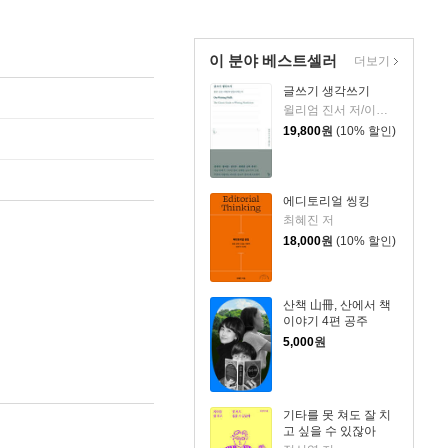
이 분야 베스트셀러
더보기
글쓰기 생각쓰기
윌리엄 진서 저/이한중 역
19,800
원
(10% 할인)
에디토리얼 씽킹
최혜진 저
18,000
원
(10% 할인)
산책 山冊, 산에서 책
이야기 4편 공주
5,000
원
기타를 못 쳐도 잘 치
고 싶을 수 있잖아