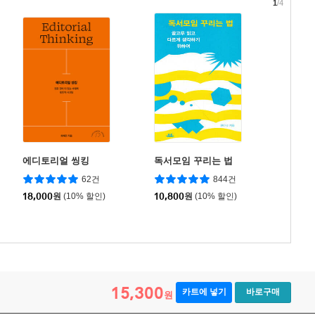
1
/4
에디토리얼 씽킹
독서모임 꾸리는 법
62건
844건
18,000
원
(10% 할인)
10,800
원
(10% 할인)
15,300
카트에 넣기
바로구매
원