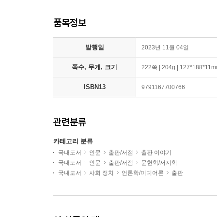
품목정보
발행일
2023년 11월 04일
쪽수, 무게, 크기
222쪽 | 204g | 127*188*11
ISBN13
9791167700766
관련분류
카테고리 분류
국내도서
인문
출판/서점
출판 이야기
국내도서
인문
출판/서점
문헌학/서지학
국내도서
사회 정치
언론학/미디어론
출판