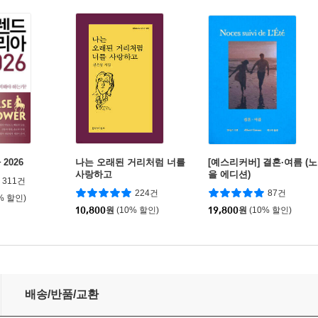
2026
나는 오래된 거리처럼 너를
[예스리커버] 결혼·여름 (노
사랑하고
을 에디션)
311건
224건
87건
% 할인)
10,800
원
(10% 할인)
19,800
원
(10% 할인)
배송/반품/교환