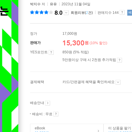
박지수
저
유유
2023년 11월 04일
8.0
회원리뷰(
2
건)
판매지수 144
베
정가
17,000원
15,300
원
판매가
(10% 할인)
YES포인트
850원 (5% 적립)
5만원이상 구매 시 2천원 추가적립
결제혜택
카드/간편결제 혜택을 확인하세요
배송안내
배송비 : 무료
eBook
이 상품을 팔기