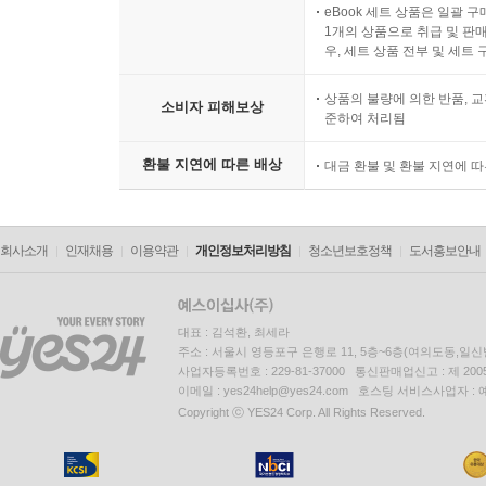
eBook 세트 상품은 일괄 
1개의 상품으로 취급 및 판매
우, 세트 상품 전부 및 세트
상품의 불량에 의한 반품, 교
소비자 피해보상
준하여 처리됨
환불 지연에 따른 배상
대금 환불 및 환불 지연에 
회사소개
인재채용
이용약관
개인정보처리방침
청소년보호정책
도서홍보안내
대표 : 김석환, 최세라
주소 : 서울시 영등포구 은행로 11, 5층~6층(여의도동,일신
사업자등록번호 : 229-81-37000 통신판매업신고 : 제 200
이메일 : yes24help@yes24.com 호스팅 서비스사업자 :
Copyright ⓒ YES24 Corp. All Rights Reserved.