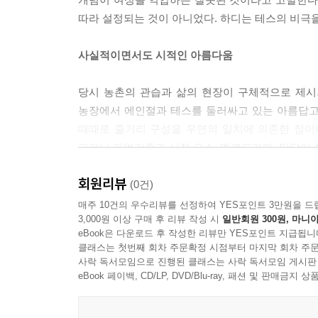
--- 본문 중에서
따라 설정되는 것이 아니었다. 하디는 테스의 비극
사실적이면서도 시적인 아름다움
당시 농촌의 관습과 삶의 현장이 구체적으로 제시
농장에서 에인절과 테스를 둘러싸고 있는 아름답고
때때로 줄거리 구성을 우연의 일치에 의존한 점이
그러나 리얼리즘과 시적 요소, 멜로드라마, 민담이
회원리뷰
(0건)
매주 10건의 우수리뷰를 선정하여 YES포인트 3만원을 드
3,000원 이상 구매 후 리뷰 작성 시
일반회원 300원, 마니아
eBook은 다운로드 후 작성한 리뷰만 YES포인트 지급됩니
클래스는 첫번째 회차 주문확정 시점부터 마지막 회차 주문
사락 독서모임으로 진행된 클래스는 사락 독서모임 게시판
eBook 페이백, CD/LP, DVD/Blu-ray, 패션 및 판매금