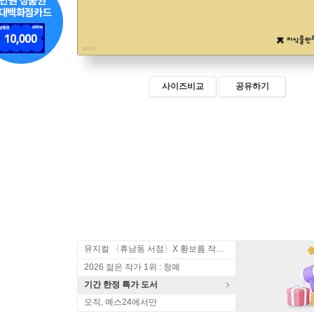
사이즈비교
공유하기
뮤지컬 〈휴남동 서점〉X 황보름 작가 북토크
2026 젊은 작가 1위 : 청예
기간 한정 특가 도서
오직, 예스24에서만