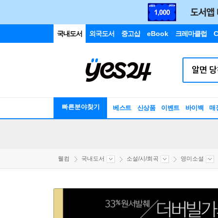
국내도서
외국도서
중고샵
eBook
크레마클럽
C
빠른분야찾기
베스트
신상품
이벤트
바이백
매
웰컴
국내도서
소설/시/희곡
영미소설