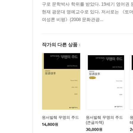
구로 문학박사 학위를 받았다. 19세기 영어
현재 광운대 명예교수로 있다. 저서로는 《토머
여성론 비평》(2008 문화관광...
작가의 다른 상품
원서발췌 무명의 주드
원서발췌 무명의 주드
(큰글자책)
테
14,800
원
30,000
원
2