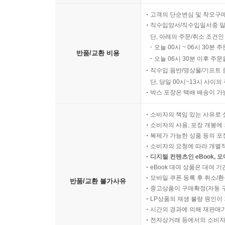
고객의 단순변심 및 착오구
직수입양서/직수입일서중 일
단, 아래의 주문/취소 조건인
오늘 00시 ~ 06시 30분 
반품/교환 비용
오늘 06시 30분 이후 주문
직수입 음반/영상물/기프트 
단, 당일 00시~13시 사이
박스 포장은 택배 배송이 가
소비자의 책임 있는 사유로 
소비자의 사용, 포장 개봉에 
복제가 가능한 상품 등의 포장을 
소비자의 요청에 따라 개별
디지털 컨텐츠인 eBook, 
eBook 대여 상품은 대여 기
모바일 쿠폰 등록 후 취소/환
반품/교환 불가사유
중고상품이 구매확정(자동 
LP상품의 재생 불량 원인이 기
시간의 경과에 의해 재판매가
전자상거래 등에서의 소비자