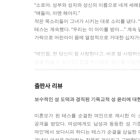
“소로야. 성부와 성자와 성신의 이름으로 네게 세례
“얘들아, 아멘 해야지.”
작은 목소리들이 그녀가 시키는 대로 소리를 냈다. “아
테스는 계속했다. “우리는 이 아이를 받아…” 계속
가락으로 어린아이 몸에 열정적으로 거대한 십자가
“에인절, 전 당신이 절 사랑한다고, 바로 절 사랑
씀을 하실 수 있나요? 정말 무서워요. 당신을 사랑
신은 당신 자체이기에 더 이상 바라지 않아요. 그런데
“되풀이하는데, 내가 사랑했던 여자는 당신이 아니오
출판사 리뷰
“그럼 누구인가요?”
“당신 모습을 한 다른 여자요.”
보수적인 성 도덕과 경직된 기독교적 성 윤리에 대
“이렇게 행복하고 사랑스러운 날들에 왜 종지부를 찍
미혼모가 된 테스를 순결한 여인으로 제시한 이 
깥을 내다보며 이렇게 말했다. “저 바깥은 모든 게 
공격을 받았다. 여성에게도 남성과 동등한 성 기
그도 밖을 내다보았다. 테스의 말이 사실이었다. 그
여인’에서 보다시피 하디는 테스가 순결을 상실한
개념이 여성을 억압하는 잘못된 것이라고 고발한다.