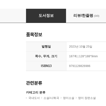
원서발췌 더버빌가의 테스
도서정보
리뷰/한줄평
(0/0)
품목정보
발행일
2023년 10월 25일
쪽수, 무게, 크기
187쪽 | 128*188*9mm
ISBN13
9791128826986
관련분류
카테고리 분류
국내도서
소설/시/희곡
영미소설
영미 장편소설