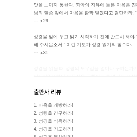
맛을 느끼지 못한다. 죄악의 자유에 들뜬 마음은 진리
님의 말씀 앞에서 마음을 활짝 열겠다고 결단하라. “
--- p.26
성경을 앞에 두고 읽기 시작하기 전에 반드시 해야 
해 주시옵소서.” 이런 기도가 성경 읽기의 필수다.
--- p.31
성경을 읽을 때 성령의 도우심을 얼마나 구하는가? 
있는가? 성령의 도우심을 구한다고 하면서도 절실
때는 반드시 성령의 도우심을 간절히 구하도록 결단
출판사 리뷰
--- p.40-41
1. 마음을 개방하라!
성경은 밥처럼 먹고[食] 물처럼 마셔야[飮] 한다.
2. 성령을 간구하라!
--- p.43
3. 성경을 식음하라!
4. 성경을 기도하라!
성경은 일용할 양식이므로 매일 계속 읽어야 한다. 
5. 성경을 묵상하라!