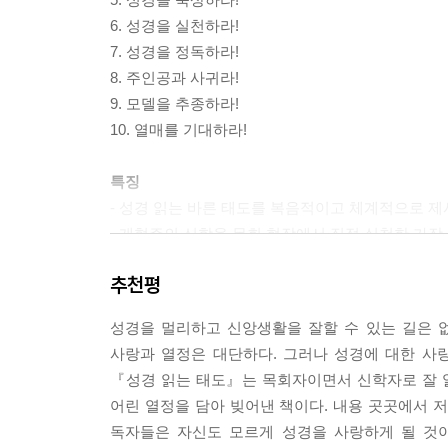
맛을 보고 소화해야 한다.
6. 성경을 실천하라!
--- p.44
7. 성경을 정독하라!
8. 주인공과 사귀라!
‘성경을 기도하라.’ 이것은 얼핏 문법적으로 맞지 않
9. 모델을 추종하라!
로 맞지 않아 보이는 것을 왜 굳이 여기서 언급하는
10. 열매를 기대하라!
한 구절을 인용하고 기도를 시작하는 것이 아니다.
것 같아 뒷맛이 개운하지 않다. ‘성경을 기도하라’
특징
도로 바꾸는 것이다.
- 성경 읽는 바른 태도를 복음적이고 체계적으로 제
--- p.53-54
- 개혁주의 신학을 목회 현장에서 직접 실천한 가장
- 현장 강의의 생생함을 그대로 살린 구어체 위주의 
성경을 기도하라! 이것이 너무 생소하고 막연할 수 
추천평
섯 편을 읽고 그중에 한 편을 기도로 바꾸어 보라
독자 대상
라. 이제부터 하나님이 내려주신 말씀을 기도로 올
성경을 멀리하고 신앙생활을 잘할 수 있는 길은 없
- 성경통독을 결심하고 시작하려는 성도.
--- p.66
사랑과 열정은 대단하다. 그러나 성경에 대한 사
- 바르게 성경을 읽고 싶어 하는, 초신자를 포함한 
『성경 읽는 태도』는 목회자이면서 신학자로 잘 
- 성도들에게 성경읽기, 성경통독을 권면하고자 하는
성경을 기도할 뿐 아니라 묵상해야 한다. 성경 묵상은
어린 열정을 담아 빚어낸 책이다. 내용 곳곳에서 
- 다양한 기도 모임의 리더 및 회원.
--- p.69
독자들은 자신도 모르게 성경을 사랑하게 될 것이