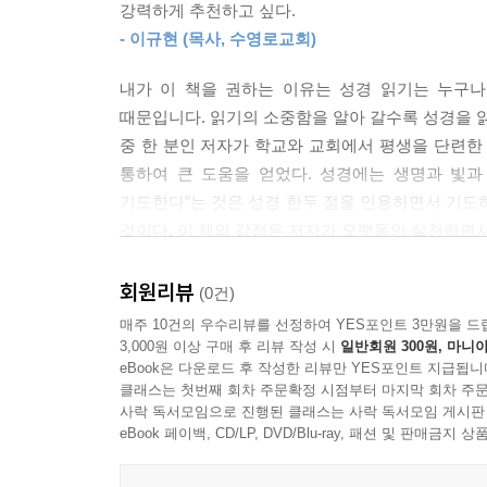
강력하게 추천하고 싶다.
성경을 묵상하는 것은 타종교의 초월명상Transcende
- 이규현 (목사, 수영로교회)
그것은 처음에는 다른 생각들을 지워버리고 다음에
다 지워버리고 ‘나와 신神은 하나다’라는 인식만 남
내가 이 책을 권하는 이유는 성경 읽기는 누구나
간 우상화 경험이다.
때문입니다. 읽기의 소중함을 알아 갈수록 성경을 읽
성경 묵상은 초월명상과 달리 피조물과 구분되는 
중 한 분인 저자가 학교와 교회에서 평생을 단련한 
말씀을 마음속에 새김으로써 말씀에 근거한 믿음이
통하여 큰 도움을 얻었다. 성경에는 생명과 빛과
이다. 성경 묵상은 예수 그리스도 안에서 성령의 
기도한다”는 것은 성경 한두 절을 인용하면서 기도
--- p.71
것이다. 이 책의 강점은 저자가 오랫동안 실천하면
- 한규삼 (목사, 충현교회)
성경을 기도하면서 성경의 모든 말씀을 실천하되,
회원리뷰
(0건)
한다. … 예수를 아무리 믿어도 변화가 없다고 하고
매주 10건의 우수리뷰를 선정하여 YES포인트 3만원을 드
지 않는다는 데에 있다.
3,000원 이상 구매 후 리뷰 작성 시
일반회원 300원, 마니아
eBook은 다운로드 후 작성한 리뷰만 YES포인트 지급됩니
--- p.87
클래스는 첫번째 회차 주문확정 시점부터 마지막 회차 주문
사락 독서모임으로 진행된 클래스는 사락 독서모임 게시판
우리가 성경을 실천할 때 반드시 잊지 말아야 할 것이 있
eBook 페이백, CD/LP, DVD/Blu-ray, 패션 및 판매금
말씀에도 순종해야 한다. 불신 가족, 친척, 친구,
수를 믿는 우리의 자녀들과 가족들과 친지들에게도 