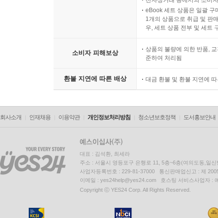
전자상거래 등에서의 소비자
eBook 세트 상품은 일괄 
1개의 상품으로 취급 및 판매
우, 세트 상품 전부 및 세트
상품의 불량에 의한 반품, 교
소비자 피해보상
준하여 처리됨
환불 지연에 따른 배상
대금 환불 및 환불 지연에 
회사소개
인재채용
이용약관
개인정보처리방침
청소년보호정책
도서홍보안내
대표 : 김석환, 최세라
주소 : 서울시 영등포구 은행로 11, 5층~6층(여의도동,일신
사업자등록번호 : 229-81-37000 통신판매업신고 : 제 200
이메일 : yes24help@yes24.com 호스팅 서비스사업자 :
Copyright ⓒ YES24 Corp. All Rights Reserved.