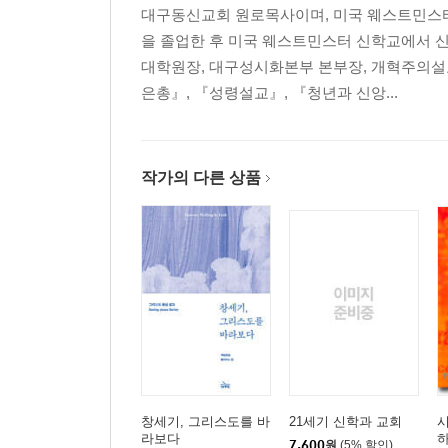
대구동신교회 원로목사이며, 미국 웨스트민스터
을 졸업한 후 미국 웨스트민스터 신학교에서 
대학원장, 대구성시화본부 본부장, 개혁주의설
은총』, 『성령설교』, 『청년과 신앙...
작가의 다른 상품
창세기, 그리스도를 바
21세기 신학과 교회
라보다
7,600
원
(5% 할인)