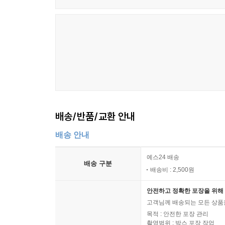
뒤 문맥과 책의 문맥을 저자의 글전체 문맥과 문법과
구원을 핵심으로 살피는 경맥. 묵상하면서 성령에 
--- p.106-107
성경의 전제는 구원이다. 성경은 구원의 책이다. 
책 성경을 정독해서 구원에 이르는 지혜를 얻기 
행이 가장 중요하다.
--- p.111
배송/반품/교환 안내
성경을 정독할 때 그리스도 중심으로Christo-centric
배송 안내
한다는 것이 개혁주의 그리스도 중심 성경해석의 원리
과정이 다 그리스도다.
예스24 배송
배송 구분
구원의 건물로 따지면 건물의 뼈대가 그리스도, 구
배송비 : 2,500원
로 가는 여행으로 비유하면, 여행의 핵심의미가 그리스도Ch
Christo-morphic, 그래서 여행을 통해 그리스도
안전하고 정확한 포장을 위해 
고객님께 배송되는 모든 상품을
--- p.115
목적 : 안전한 포장 관리
촬영범위 : 박스 포장 작업