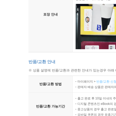
휫필드는 바른 성경읽기 태도로 ‘내인생의 고도도 
생명을 감격적으로 흡수하고 능력 있게 분출함으로써
포장 안내
렇게 살면 좋겠다’는 이상형理想型, ‘내가 이렇게 
--- p.127
성경을 읽고 묵상하며 살 때에 일단 마음이 안정되고
과 함께 좌우로 치우치지 말고 말씀대로 순종했을 
람이 되었고, 어디를 가든지 승리하고(삼하 8:14; 대
상하고 실천해서 미국과 영국의 부흥의 주역이 되었
반품/교환 안내
--- p.132
※ 상품 설명에 반품/교환과 관련한 안내가 있는경우 아래 
마이페이지 >
반품/교환 신청
반품/교환 방법
판매자 배송 상품은 판매자와
출고 완료 후 10일 이내의 
디지털 콘텐츠인 eBook의 
반품/교환 가능기간
중고상품의 경우 출고 완료일
모바일 쿠폰의 경우 유효기간(