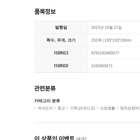
품목정보
발행일
2023년 10월 17일
쪽수, 무게, 크기
152쪽 | 135*210*20mm
ISBN13
9791192860077
ISBN10
1192860071
관련분류
카테고리 분류
국내도서
종교
기독교(개신교)
신앙생활
영적성장/
이 상품의 이벤트
(4개)