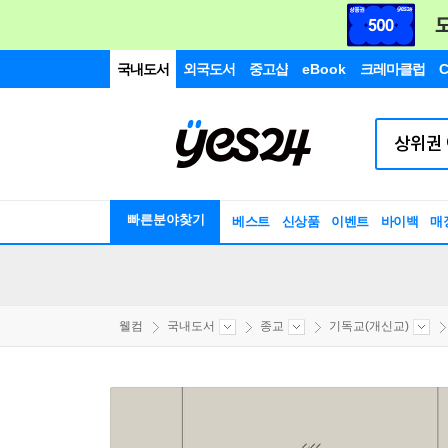
국내도서
외국도서
중고샵
eBook
크레마클럽
C
빠른분야찾기
베스트
신상품
이벤트
바이백
매
웰컴
국내도서
종교
기독교(개신교)