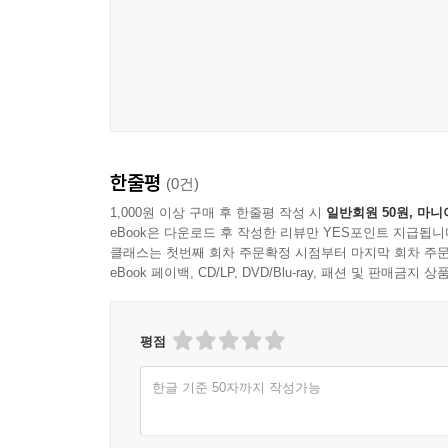
통해서 복음을 전해야 한다.
--- p.94
우리가 성경을 실천할 때 규범과 상황과 실존, 이 
존은 인간이라는 ‘나’이다. 우리는 규범도 살리고
으로 규범을 제거하거나 약화시키지 말아야 한다.
한줄평
다. 정통신학처럼 규범에는 강하나 상황과 실존에는 
(0건)
범)을 실현해야 한다. 이런 면에서 규범, 상황, 실
1,000원 이상 구매 후 한줄평 작성 시
일반회원 50원, 마니
--- p.98-99
eBook은 다운로드 후 작성한 리뷰만 YES포인트 지급됩니
클래스는 첫번째 회차 주문확정 시점부터 마지막 회차 주문
eBook 페이백, CD/LP, DVD/Blu-ray, 패션 및 판매금
성경을 읽을 때는 건성건성 읽지 말고 뜻을 새겨가면
지 말고 더 자세히 읽어야 한다.
--- p.103
평점
성경을 읽을 때는 성경 사상 체계에 대한 관심으로 
한글 기준 50자까지 작성가능
선교 사역자가 되지 않는다고 해도, 문법적·역사적·
나는 개혁주의 성경해석 원리를 나름대로 문맥文脈,