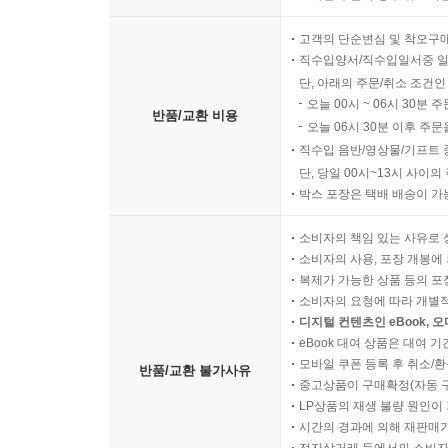
고객의 단순변심 및 착오구
직수입양서/직수입일서중 일
단, 아래의 주문/취소 조건인
오늘 00시 ~ 06시 30분 
반품/교환 비용
오늘 06시 30분 이후 주문
직수입 음반/영상물/기프트 
단, 당일 00시~13시 사이
박스 포장은 택배 배송이 가
소비자의 책임 있는 사유로 
소비자의 사용, 포장 개봉에 
복제가 가능한 상품 등의 포장을 
소비자의 요청에 따라 개별
디지털 컨텐츠인 eBook, 
eBook 대여 상품은 대여 기
모바일 쿠폰 등록 후 취소/환
반품/교환 불가사유
중고상품이 구매확정(자동 
LP상품의 재생 불량 원인이 기
시간의 경과에 의해 재판매가