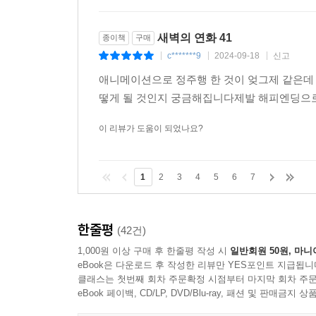
새벽의 연화 41
종이책
구매
c*******9
2024-09-18
신고
|
|
|
애니메이션으로 정주행 한 것이 엊그제 같은데 
떻게 될 것인지 궁금해집니다제발 해피엔딩으로
이 리뷰가 도움이 되었나요?
1
2
3
4
5
6
7
한줄평
(42건)
1,000원 이상 구매 후 한줄평 작성 시
일반회원 50원, 마니
eBook은 다운로드 후 작성한 리뷰만 YES포인트 지급됩니
클래스는 첫번째 회차 주문확정 시점부터 마지막 회차 주문
eBook 페이백, CD/LP, DVD/Blu-ray, 패션 및 판매금