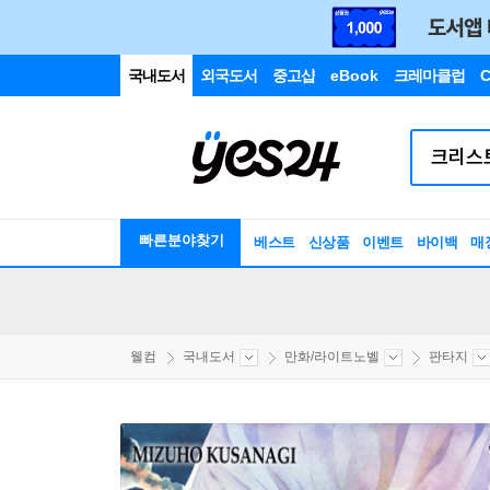
국내도서
외국도서
중고샵
eBook
크레마클럽
C
빠른분야찾기
베스트
신상품
이벤트
바이백
매
웰컴
국내도서
만화/라이트노벨
판타지