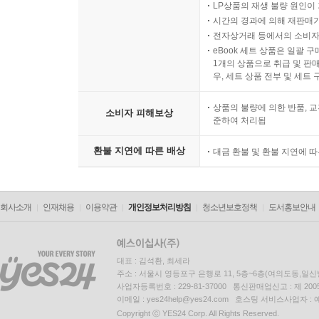
LP상품의 재생 불량 원인이 기
시간의 경과에 의해 재판매가
전자상거래 등에서의 소비자
eBook 세트 상품은 일괄 
1개의 상품으로 취급 및 판매
우, 세트 상품 전부 및 세트
상품의 불량에 의한 반품, 교
소비자 피해보상
준하여 처리됨
환불 지연에 따른 배상
대금 환불 및 환불 지연에 
회사소개
인재채용
이용약관
개인정보처리방침
청소년보호정책
도서홍보안내
대표 : 김석환, 최세라
주소 : 서울시 영등포구 은행로 11, 5층~6층(여의도동,일신
사업자등록번호 : 229-81-37000 통신판매업신고 : 제 200
이메일 : yes24help@yes24.com 호스팅 서비스사업자 :
Copyright ⓒ YES24 Corp. All Rights Reserved.