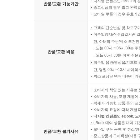
디지털 콘텐츠인 eBook의 
반품/교환 가능기간
중고상품의 경우 출고 완료일
모바일 쿠폰의 경우 유효기간(
고객의 단순변심 및 착오구
직수입양서/직수입일서중 일
단, 아래의 주문/취소 조건인
오늘 00시 ~ 06시 30분 
반품/교환 비용
오늘 06시 30분 이후 주문
직수입 음반/영상물/기프트 
단, 당일 00시~13시 사이
박스 포장은 택배 배송이 가
소비자의 책임 있는 사유로 
소비자의 사용, 포장 개봉에 
복제가 가능한 상품 등의 포장을 
소비자의 요청에 따라 개별
디지털 컨텐츠인 eBook, 
eBook 대여 상품은 대여 기
모바일 쿠폰 등록 후 취소/환
반품/교환 불가사유
중고상품이 구매확정(자동 