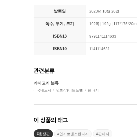
발행일
2023년 10월 20일
쪽수, 무게, 크기
192쪽 | 192g | 117*175*20
ISBN13
9791141114633
ISBN10
1141114631
관련분류
카테고리 분류
국내도서
만화/라이트노벨
판타지
이 상품의 태그
#한정판
#인기로맨스판타지
#판타지