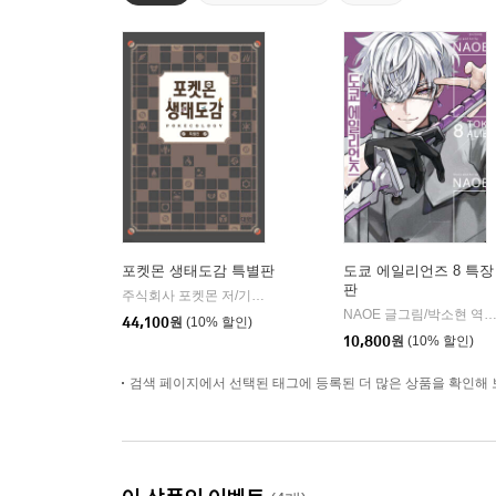
포켓몬 생태도감 특별판
도쿄 에일리언즈 8 특장
판
주식회사 포켓몬 저/기노시타 치히로 그림/이선희 역
대원씨아이
|
NAOE 글그림/박소현
|
44,100
원
(10% 할인)
10,800
원
(10% 할인)
검색 페이지에서 선택된 태그에 등록된 더 많은 상품을 확인해 