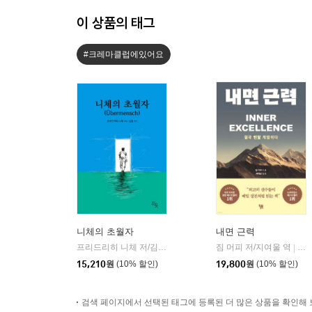
이 상품의 태그
#크레마클럽에있어요
니체의 초월자
내면 근력
프리드리히 니체 저/김철 편역
히읏
짐 머피 저/지여울 역
윌북(
|
|
15,210
원
(10% 할인)
19,800
원
(10% 할인)
검색 페이지에서 선택된 태그에 등록된 더 많은 상품을 확인해 