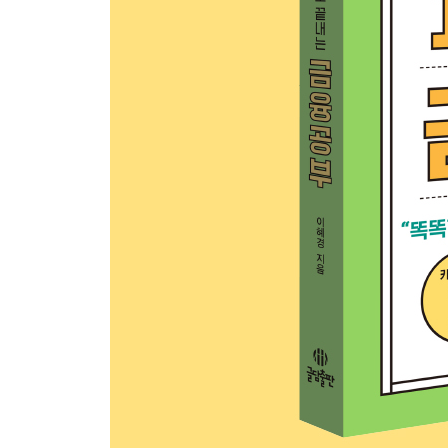
073 한국 거래소 : 주식 시장을 운영하는 회사는 무
074 신용 평가 회사 : 돈을 잘 갚을 수 있는지 점수
075 금융 관련 협회 : 분야별 금융 회사들이 모이면
076 국제 부흥 개발은행과 국제 통화 기금 : 돈이
금융으로 세상 읽기 Ⅵ 가난한 이들의 자립을 지원
7장 금융 이론과 금융 현상
077 레버리지 효과 : 투자할 때도 지렛대를 사용한
078 포트폴리오 이론 : 투자한 돈을 잃지 않는 방법
079 효율적 시장 가설과 랜덤워크 가설 : 주가를 
080 행동 경제학 이론 : 사람들은 합리적으로 경제
081 다우 이론 : 내 주식 가격이 오를지 내릴지를 미
082 윔블던 효과 : 우리 행사에서 남 좋은 일만 한다
083 마일스톤 징크스 : 주식 시장에도 징크스가 있
084 뱅크 런 : 은행 재정이 불안할 때 너도나도 돈
금융으로 세상 읽기 Ⅶ 돈을 세탁기에 넣고 돌린다고