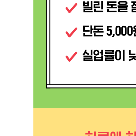
034 2002년 신용 카드 대란 : “여러분 부자되세요
035 2007~2008년 세계 금융 위기 : 미국 부동
036 2020~2022년 코로나-19 팬데믹 : 갑작스런
금융으로 세상 읽기 Ⅲ 금융계에 유명한 백조 두 
4장 금융계의 전설
037 로스차일드가 : 유럽 금융계를 호령한 금융 
038 존 피어폰트 모건 : 인정사정없었던 미국 금융
039 벤저민 그레이엄 : 가치 투자의 창시자이자 워
040 필립 피셔 : 성장주 투자의 대가이자 워런 버핏
041 워런 버핏 : 세계 5위 부자이자 기부왕인 가치
042 찰스 토마스 멍거 : 워런 버핏의 오른팔이자 
043 피터 린치 : ‘생활 속 투자 종목 발굴’로 유명
044 앙드레 코스톨라니 : 달걀 모형과 산책하는 개
045 존 템플턴 : 해외 투자의 개척자였던 바겐 헌팅
046 존 보글 : ‘월가의 성인’으로 추앙받은 인덱스