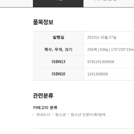
품목정보
발행일
2023년 10월 27일
쪽수, 무게, 크기
256쪽 | 536g | 170*225*15
ISBN13
9791191309508
ISBN10
1191309509
관련분류
카테고리 분류
국내도서
청소년
청소년 인문/사회/경제