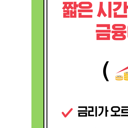
020 파생 상품 : 인기 많은 굿즈를 선점하고 싶은 
021 보험 : 갑자기 생길 수 있는 사고에 대비하려면?
022 신용 카드와 체크 카드 : 현금이 있어도 굳이 
023 청약 통장 : 아파트를 살 수 있는 통장이 있다?
024 노후 연금 : 왜 나라에서는 의무적으로 국민 
금융으로 세상 읽기 Ⅱ 적극적인 주주의 기업 가치
3장 금융의 역사와 주요 사건
025 금융의 여명기 : 유대인 대금업자들이 악독한 
026 십자군 원정 : 십자군은 어떻게 금융의 달인이
027 대항해 시대 : 유럽의 후추 사랑 때문에 은행이
028 네덜란드 튤립 투기 : 역사상 최초의 거품 경
029 금 본위 제도 : 금 가격으로 화폐의 가치를 
030 브레턴우즈 체제 : 미국 달러화는 어떻게 세계
031 1929년 대공황 : 1929년 미국 경제 위기는 
032 1987년 블랙 먼데이 : 블랙 먼데이라는 표현은
033 1997년 경제 위기 : 우리나라 건국 이래 최