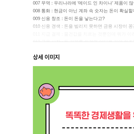
007 무역 : 우리나라에 ‘메이드 인 차이나’ 제품이 
008 통화 : 현금이 아닌 계좌 속 숫자는 돈이 확실할
009 신용 창조 : 돈이 돈을 낳는다고?
010 신용 경색 : 돈을 빌리지 못하면 금융 시장이 
011 지급 결제 : 물건값을 치르는 것뿐인데 뭐가 
012 금융 시장 : 돈 거래를 하려면 어디로 가야 하죠
013 재테크 : 재테크를 잘하는 방법은?
상세 이미지
014 회계 : 기업이나 정부도 가계부를 적는다고요?
금융으로 세상 읽기 Ⅰ 재무제표도 화장을 한다고?_
2장 금융 상품
015 예금과 적금 : 저축으로 풍차를 돌린다고?
016 대출 : 빨리 많이 대출받을 수 있다면 좋은 것 
017 주식 : 기업의 가치를 돈으로 살 수 있다고요?
018 펀드 : 티끌 모아 태산을 만들어 주는 금융 상품
019 채권 : 이자만 많이 준다면 아무에게나 돈을 