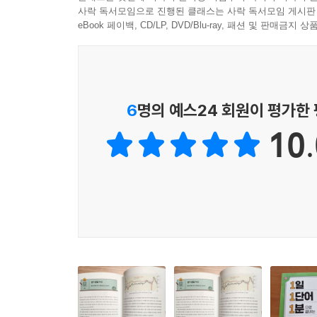
“빨리 많이 대출받을 수만 있으면 좋은 것 아닌가요
사락 독서모임으로 진행된 클래스는 사락 독서모임 게시판
궁금증 해결은 물론 잘못된 상식을 바로잡아 ‘금융 
eBook 페이백, CD/LP, DVD/Blu-ray, 패션 및 판매금
이 책은 교과서, 최신 뉴스와 신문 등에서 가려 뽑
이야기 형식으로 풀어내고 그래프, 도표, 사진, 
금리, 저축, 통화 같은 꼭 알아두어야 할 금융의 
6
명의 예스24 회원이 평가한
발전해온 역사와 국내외에서 일어난 중요한 금융 
10.
5장에서는 뉴스에서 종종 볼 수 있는 다양한 금융
가지 유형의 금융 기관들을 속속들이 살펴본다. 
어떤 것이 있으며 이것이 우리의 실생활과 어떻게 
금융을 둘러싼 최신 이슈들을 점검해본다.
금융교육의 핵심은 돈과 경제에 대한 올바른 가치관
가장 쉽고, 빠르고, 든든한 청소년을 위한 금융 안
미국 연방준비제도 의장을 지낸 앨런 그린스펀은 
열심히 일해서 차곡차곡 저축하는 것만이 미덕이던