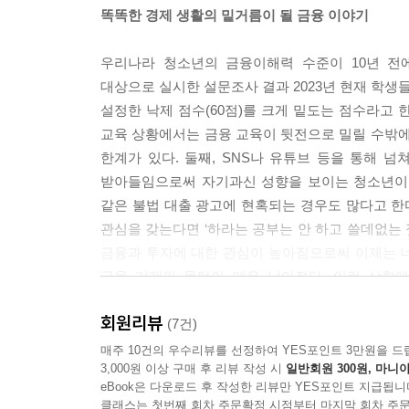
똑똑한 경제 생활의 밑거름이 될 금융 이야기
우리나라 청소년의 금융이해력 수준이 10년 전에
대상으로 실시한 설문조사 결과 2023년 현재 학생
설정한 낙제 점수(60점)를 크게 밑도는 점수라고 한
교육 상황에서는 금융 교육이 뒷전으로 밀릴 수밖에
한계가 있다. 둘째, SNS나 유튜브 등을 통해 
받아들임으로써 자기과신 성향을 보이는 청소년이 금
같은 불법 대출 광고에 현혹되는 경우도 많다고 한다
관심을 갖는다면 ‘하라는 공부는 안 하고 쓸데없는 
금융과 투자에 대한 관심이 높아짐으로써 이제는 
금융 거래의 문턱이 매우 낮아졌다. 이런 상황에
금융공부』는 20여 년간 경제·금융·증권 전문 
회원리뷰
재미있게 풀어낸 책이다. 금융 공부를 시작하고 싶지
(7건)
매주 10건의 우수리뷰를 선정하여 YES포인트 3만원을 드
3,000원 이상 구매 후 리뷰 작성 시
일반회원 300원, 마니아
“예금과 적금은 뭐가 다른가요?”
eBook은 다운로드 후 작성한 리뷰만 YES포인트 지급됩니
“은행이 망하면 내 예금을 돌려받지 못하는 것 아닌
클래스는 첫번째 회차 주문확정 시점부터 마지막 회차 주문