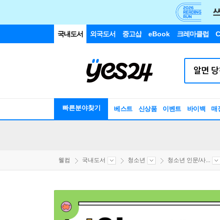
국내도서
외국도서
중고샵
eBook
크레마클럽
C
빠른분야찾기
베스트
신상품
이벤트
바이백
매
웰컴
국내도서
청소년
청소년 인문/사...