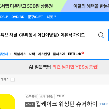
D/LP
DVD/BD
문구
/GIFT
티켓
독서유형검사
장안내
채널예스
사락
예스펀딩
클래스24
RBTI Lab
독서유형검사
AI 일문백답
의견 남기면 YES상품권!
 에세이
소득공제
크레마클럽
EPUB
컵케이크 워싱턴 슈거하이
[ EPUB 
eBook