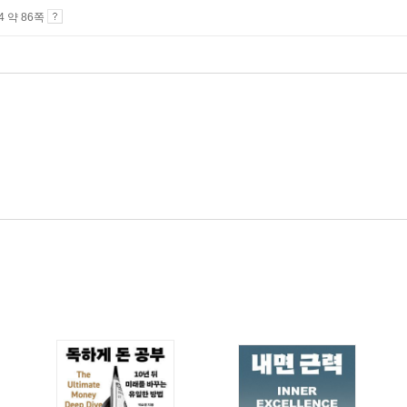
A4 약 86쪽