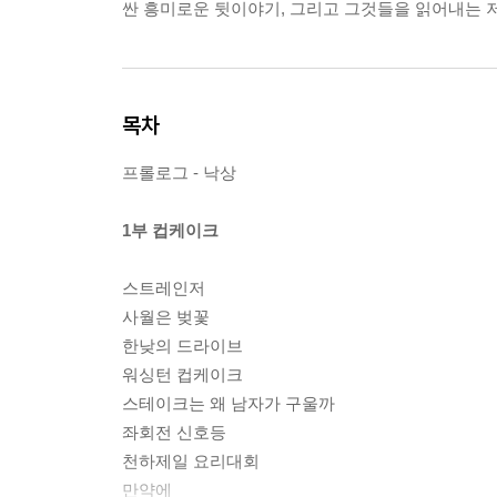
싼 흥미로운 뒷이야기, 그리고 그것들을 읽어내는 저
목차
프롤로그 - 낙상
1부 컵케이크
스트레인저
사월은 벚꽃
한낮의 드라이브
워싱턴 컵케이크
스테이크는 왜 남자가 구울까
좌회전 신호등
천하제일 요리대회
만약에