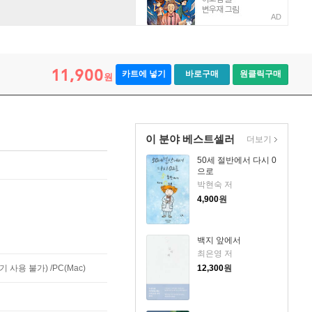
AD
11,900
카트에 넣기
바로구매
원클릭구매
원
이 분야 베스트셀러
더보기
50세 절반에서 다시 0
으로
박현숙 저
4,900
원
백지 앞에서
최은영 저
사용 불가) /PC(Mac)
12,300
원