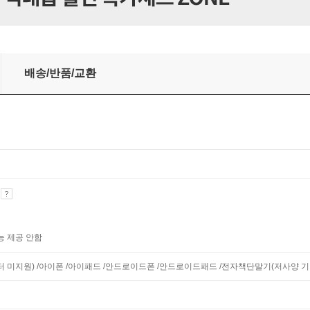
배송/반품/교환
기
능 제공 안함
니터 미지원) /아이폰 /아이패드 /안드로이드폰 /안드로이드패드 /전자책단말기(저사양 기기 