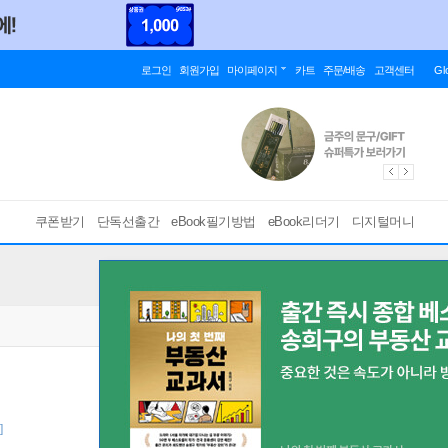
로그인
회원가입
마이페이지
카트
주문/배송
고객센터
Gl
쿠폰받기
단독선출간
eBook필기방법
eBook리더기
디지털머니
]