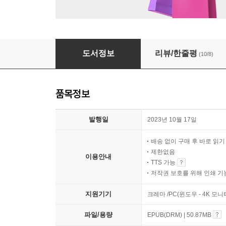
컵케이크 워싱턴 슈거하이
도서정보
리뷰/한줄평
(10/8)
품목정보
발행일
2023년 10월 17일
배송 없이 구매 후 바로 읽
제한없음
이용안내
TTS 가능
저작권 보호를 위해 인쇄 기
지원기기
크레마 /PC(윈도우 - 4K 모
파일/용량
EPUB(DRM) | 50.87MB