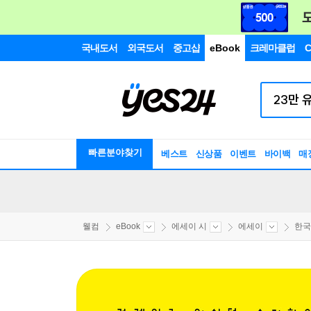
국내도서
외국도서
중고샵
eBook
크레마클럽
C
빠른분야찾기
베스트
신상품
이벤트
바이백
매
웰컴
eBook
에세이 시
에세이
한국