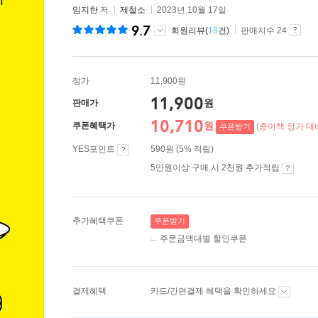
임지한
저
제철소
2023년 10월 17일
9.7
회원리뷰(
18
건)
판매지수 24
정가
11,900원
11,900
원
판매가
10,710
원
쿠폰혜택가
(종이책 정가 대비
쿠폰받기
YES포인트
590원 (5% 적립)
5만원이상 구매 시 2천원 추가적립
추가혜택쿠폰
쿠폰받기
주문금액대별 할인쿠폰
결제혜택
카드/간편결제 혜택을 확인하세요