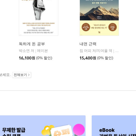
독하게 돈 공부
내면 근력
히읏
박소연 저
메이븐
짐 머피 저/지여울 역
윌북(willboo
|
|
|
16,100
원
(0% 할인)
15,400
원
(0% 할인)
보세요.
전체보기