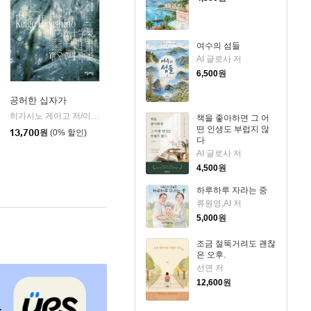
여수의 섬들
AI 글로사 저
6,500
원
공허한 십자가
k)
히가시노 게이고 저/이선희 역
자음과모음
|
책을 좋아하면 그 어
떤 인생도 부럽지 않
13,700
원
(0% 할인)
다
AI 글로사 저
4,500
원
하루하루 자라는 중
류원영,AI 저
5,000
원
조금 절뚝거려도 괜찮
은 오후.
선연 저
12,600
원