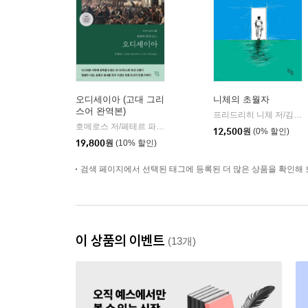
오디세이아 (고대 그리
니체의 초월자
스어 완역본)
프리드리히 니체 저/김철 편역
호메로스 저/페테르 파울 루벤스 그림/박문재 역
현대지성
|
12,500
원
(0% 할인)
19,800
원
(10% 할인)
검색 페이지에서 선택된 태그에 등록된 더 많은 상품을 확인해 
이 상품의 이벤트
(13개)