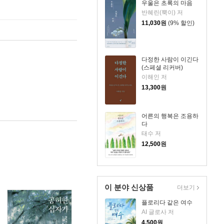
우울은 초록의 마음
반혜린(뿍이) 저
11,030
원
(9% 할인)
다정한 사람이 이긴다
(스페셜 리커버)
이해인 저
13,300
원
어른의 행복은 조용하
다
태수 저
12,500
원
이 분야 신상품
더보기
플로리다 같은 여수
AI 글로사 저
4,500
원