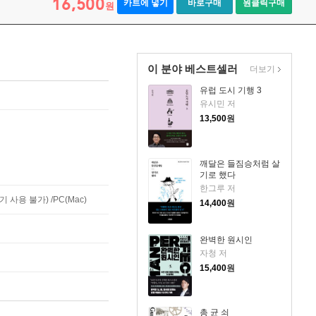
16,500
카트에 넣기
바로구매
원클릭구매
원
이 분야 베스트셀러
더보기
유럽 도시 기행 3
유시민 저
13,500
원
깨달은 들짐승처럼 살
기로 했다
한그루 저
사용 불가) /PC(Mac)
14,400
원
완벽한 원시인
자청 저
15,400
원
총 균 쇠