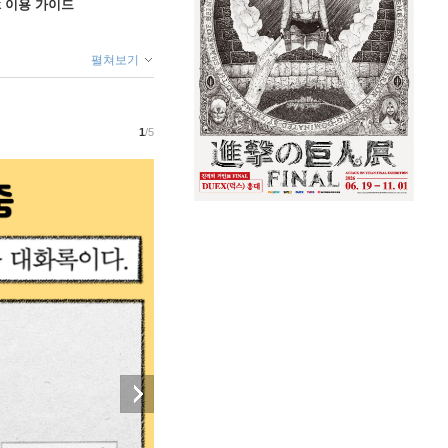
ok 이용 가이드
펼쳐보기
1
/5