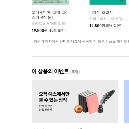
오디세이아 (고대 그리
니체의 초월자
스어 완역본)
프리드리히 니체 저/김철 편역
호메로스 저/페테르 파울 루벤스 그림/박문재 역
현대지성
|
12,500
원
(0% 할인)
19,800
원
(10% 할인)
검색 페이지에서 선택된 태그에 등록된 더 많은 상품을 확인해 
이 상품의 이벤트
(6개)