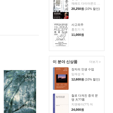
재레드 다이아몬드 저/강주헌 역
20,250
원
(10% 할인)
사고외주
홍진기 저
11,000
원
이 분야 신상품
더보기
장자의 인생 수업
임재성 저
12,600
원
(10% 할인)
철로 다져진 중국 문
명 大??基
치엔웨이(??) 저
24,000
원