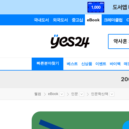
국내도서
외국도서
중고샵
eBook
크레마클럽
C
빠른분야찾기
베스트
신상품
이벤트
바이백
매
20
웰컴
eBook
인문
인문학산책