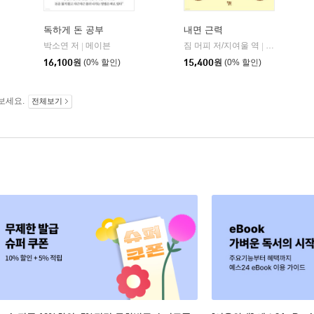
독하게 돈 공부
내면 근력
히읏
박소연 저
메이븐
짐 머피 저/지여울 역
윌북(willboo
|
|
|
16,100
원
(0% 할인)
15,400
원
(0% 할인)
보세요.
전체보기