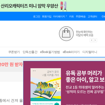
로그인
회원가입
마이페이지
카트
주문/배송
고객센터
Gl
쿠폰받기
단독선출간
eBook필기방법
eBook리더기
디지털머니
0만 원 받자!
틈에서 건져 올린 집, 자연, 삶
[ EPUB ]