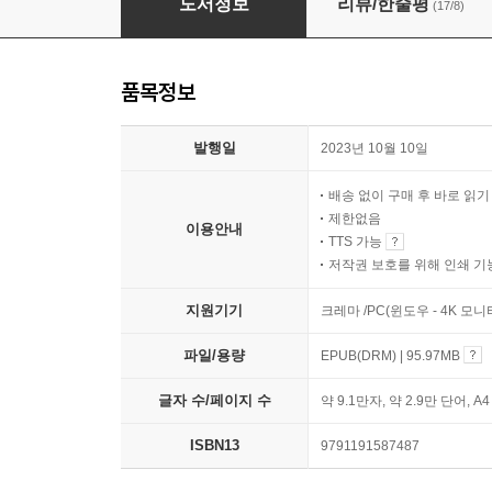
도서정보
리뷰/한줄평
(17/8)
품목정보
발행일
2023년 10월 10일
배송 없이 구매 후 바로 읽
제한없음
이용안내
TTS 가능
저작권 보호를 위해 인쇄 기
지원기기
크레마 /PC(윈도우 - 4K 모
파일/용량
EPUB(DRM) | 95.97MB
글자 수/페이지 수
약 9.1만자, 약 2.9만 단어, A
ISBN13
9791191587487