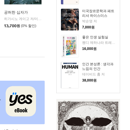
미국장르문학과 패트
공허한 십자가
리셔 하이스미스
k)
히가시노 게이고 저/이선희 역
자음과모음
|
박순영 저
13,700
원
(0% 할인)
7,000
원
좋은 인생 실험실
웬디 제하나라 트레메인 저/황근하 역
16,000
원
인간 본성론 : 생각과
느낌의 인간
데이비드 흄 저
38,000
원