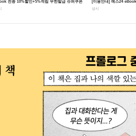
Book 전종 10%할인+5%적립 무한발급 슈퍼쿠폰
[이용안내] 예스24 eBo
시
상시