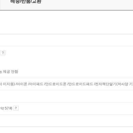
배송/반품/교환
기
능 제공 안함
니터 미지원) /아이폰 /아이패드 /안드로이드폰 /안드로이드패드 /전자책단말기(저사양 기기 
4 약 57쪽