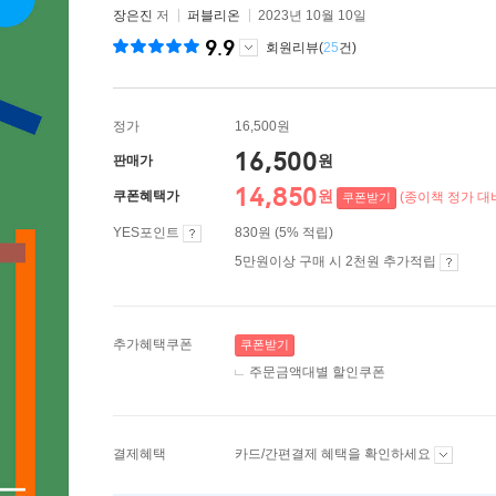
장은진
저
퍼블리온
2023년 10월 10일
9.9
회원리뷰(
25
건)
정가
16,500원
16,500
원
판매가
14,850
원
쿠폰혜택가
(종이책 정가 대비
쿠폰받기
YES포인트
830원 (5% 적립)
5만원이상 구매 시 2천원 추가적립
추가혜택쿠폰
쿠폰받기
주문금액대별 할인쿠폰
결제혜택
카드/간편결제 혜택을 확인하세요