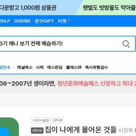
D/LP
DVD/BD
문구
/GIFT
티켓
장안내
채널예스
사락
예스펀딩
클래스24
독서유형검사
RBTI Lab
독서유형검사
06~2007년 생이라면,
청년문화예술패스 신청하고 최대 2
크레마클럽
EPUB
집이 나에게 물어온 것들
시간의 
eBook