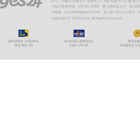
주소 : 서울시 영등포구 은행로 11, 5층~6층(여의도동,일신
사업자등록번호 : 229-81-37000 통신판매업신고 : 제 200
이메일 : yes24help@yes24.com 호스팅 서비스사업자 :
Copyright ⓒ YES24 Corp. All Rights Reserved.