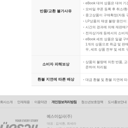
eBook 대여 상품은 대여 기
모바일 쿠폰 등록 후 취소/환
반품/교환 불가사유
중고상품이 구매확정(자동 
LP상품의 재생 불량 원인이 기
시간의 경과에 의해 재판매가
전자상거래 등에서의 소비자
eBook 세트 상품은 일괄 
1개의 상품으로 취급 및 판매
우, 세트 상품 전부 및 세트
상품의 불량에 의한 반품, 교
소비자 피해보상
준하여 처리됨
환불 지연에 따른 배상
대금 환불 및 환불 지연에 
회사소개
인재채용
이용약관
개인정보처리방침
청소년보호정책
도서홍보안내
대표 : 김석환, 최세라