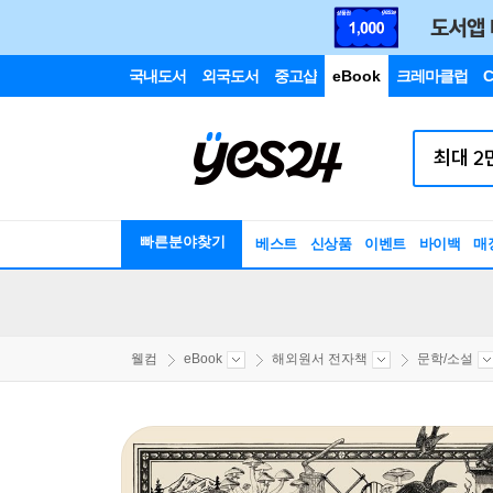
국내도서
외국도서
중고샵
eBook
크레마클럽
C
빠른분야찾기
베스트
신상품
이벤트
바이백
매
웰컴
eBook
해외원서 전자책
문학/소설