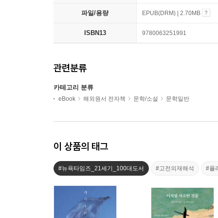
파일/용량
EPUB(DRM) | 2.70MB
ISBN13
9780063251991
관련분류
카테고리 분류
eBook
해외원서 전자책
문학/소설
문학일반
이 상품의 태그
#뉴욕타임즈_21세기_100대도서
#고전의재해석
#퓰