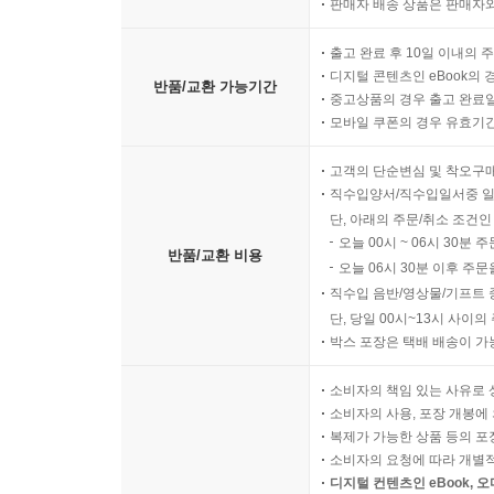
판매자 배송 상품은 판매자와
출고 완료 후 10일 이내의 
디지털 콘텐츠인 eBook의 
반품/교환 가능기간
중고상품의 경우 출고 완료일
모바일 쿠폰의 경우 유효기간(
고객의 단순변심 및 착오구
직수입양서/직수입일서중 일
단, 아래의 주문/취소 조건인
오늘 00시 ~ 06시 30분 
반품/교환 비용
오늘 06시 30분 이후 주문
직수입 음반/영상물/기프트 
단, 당일 00시~13시 사이
박스 포장은 택배 배송이 가
소비자의 책임 있는 사유로 
소비자의 사용, 포장 개봉에 
복제가 가능한 상품 등의 포장을 
소비자의 요청에 따라 개별
디지털 컨텐츠인 eBook, 