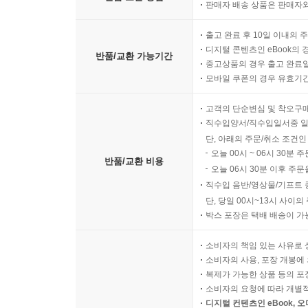
판매자 배송 상품은 판매자와
출고 완료 후 10일 이내의 
디지털 콘텐츠인 eBook의 
반품/교환 가능기간
중고상품의 경우 출고 완료일
모바일 쿠폰의 경우 유효기간(
고객의 단순변심 및 착오구
직수입양서/직수입일서중 일
단, 아래의 주문/취소 조건인
오늘 00시 ~ 06시 30분 
반품/교환 비용
오늘 06시 30분 이후 주문
직수입 음반/영상물/기프트 
단, 당일 00시~13시 사이
박스 포장은 택배 배송이 가
소비자의 책임 있는 사유로 
소비자의 사용, 포장 개봉에 
복제가 가능한 상품 등의 포장을 
소비자의 요청에 따라 개별
디지털 컨텐츠인 eBook, 