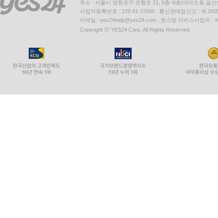
주소 : 서울시 영등포구 은행로 11, 5층~6층(여의도동,일신
사업자등록번호 : 229-81-37000 통신판매업신고 : 제 200
이메일 : yes24help@yes24.com 호스팅 서비스사업자 :
Copyright ⓒ YES24 Corp. All Rights Reserved.