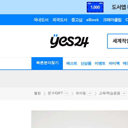
국내도서
외국도서
중고샵
eBook
크레마클럽
C
빠른분야찾기
베스트
신상품
이벤트
바이백
매
웰컴
문구/GIFT
유아동
교육/학습용품