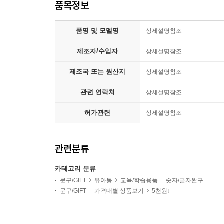
품목정보
품명 및 모델명
상세설명참조
제조자/수입자
상세설명참조
제조국 또는 원산지
상세설명참조
관련 연락처
상세설명참조
허가관련
상세설명참조
관련분류
카테고리 분류
문구/GIFT
유아동
교육/학습용품
숫자/글자완구
문구/GIFT
가격대별 상품보기
5천원↓