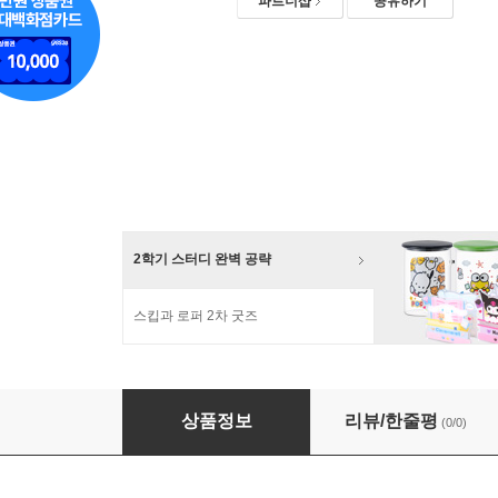
파트너샵
공유하기
2학기 스터디 완벽 공략
스킵과 로퍼 2차 굿즈
[슈퍼쌤] 애플데이 친구사랑카드
상품정보
리뷰/한줄평
(0/0)