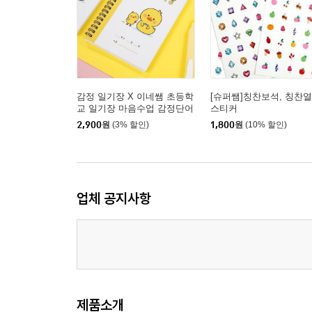
감정 일기장 X 이네쌤 초등학
[슈퍼쌤]칭찬보석, 칭찬
교 일기장 마음수업 감정단어
스티커
노트 공책 그림일기
2,900
원
(3% 할인)
1,800
원
(10% 할인)
업체 공지사항
제품소개