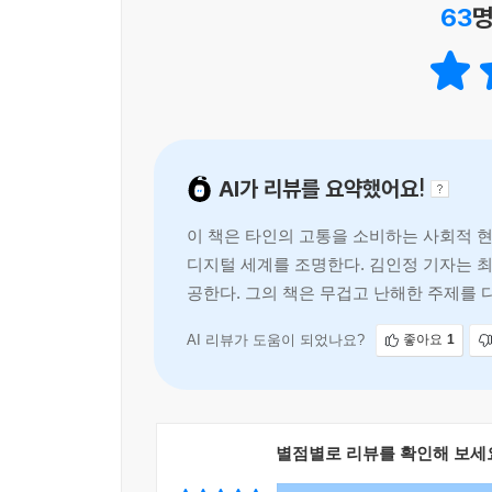
매끈하지도 딱 맞아떨어지지도 않는다. 나는 소망한다
--- p.207-208, 「만들어진 전쟁, 젠더 갈등」 중에서
63
명
변화를 촉발했다는 것이다.
있기를, 그런 뒤에도 질문을 이어갈 수 있기를. 
응시에 관한 걸작으로 불리게 될 책이다. 수전 손택
오늘도 뉴스가 준비되고, 인터넷과 스크린, 가판대 
이는 많은 이들이 뉴스에 등을 돌리는 이유이기도
- 이슬아 (작가, 헤엄 출판사 대표)
다. 여기 문제가 있어요, 여기에 썩어가고 있는, 
뉴스에 마음을 포개기란 점점 어려워지고 있다. 
가고 있어요, 라고 소리치며 사람들을 불러 모은다
우리의 타임라인은 고통을 구경하는 쾌락으로 가득 
가지고 있지는 못한 불완전한 매체”임을 인정한다.
는다.
살아간다. 서로가 서로의 희생양이 되는 이 고통의
함께 뉴스를 완성해 가야 한다고 촉구한다.
--- p.225-226, 「그저 뉴스거리로 끝나는 많은 일
AI가 리뷰를 요약했어요!
구경하는 사회》는 ‘고통이 최고의 콘텐츠’가 된 사회
그는 각성한다. ‘타인의 고통’은 내 것이 될 수 없다
이 책을 읽은 김지수 기자는 “단죄하거나 단정하
이 책은 타인의 고통을 소비하는 사회적 
한 공동체가 슬퍼하기로 결정한 죽음을 들여다보면 그
참사부터 재해 현장의 희생자들, 떨고 있는 마약 중
진단한 저자는, 2장에서는 사회가 납작하게 대상
디지털 세계를 조명한다. 김인정 기자는 
의 영역을 확장해 준다. ‘무엇을 애도하는 사회인가’
섣불리 공감하기보다 고통을 겪는 타자의 공간에 침범
발견하고, 마지막 4장에서는 모든 이야기를 변화로
공한다. 그의 책은 무겁고 난해한 주제를 
핍되어 있는지 정도는 눈치챌 수 있게끔 한다. 기저
아니라 ‘다 아는 척할 때’ 더 나빠지는지. 단죄하
이 구성은, 희망을 향해 나아가는 선연한 지도가 된
지만 전체적인 그림을 충분히 제시하는 그 사례로 인
사이에서 찌른 질문의 ‘주저흔’이 이 땅의 모든 
AI 리뷰가 도움이 되었나요?
좋아요
1
엇을 고쳐야 하는지 알게 한다.
당신에게 이 책을 권한다.
‘나일 수 있었다’는 무책임한 말들,
--- p.259, 「사적 애도를 위한 공적 애도」 중에서
- 김지수 (기자, 〈김지수의 인터스텔라〉 연재)
알고리즘과 구독에 갇힌 타임라인을 빠져나와 세계
때로 나는 그런 사람들을 본다. 이미 최악의 고통과
다른 직업의 내면을 들여다보는 것은 언제나 흥미롭다
별점별로 리뷰를 확인해 보세
“그들은 우리와 너무나도 닮았다”. 2022년 다
의 세계는 다 망가져 폐허가 됐다. 아마도 그는 자신
우리의 확장된 감각기관으로서 저널리즘이 행동하
불러일으켰다. 선의에서 비롯되었을지언정, 순식간