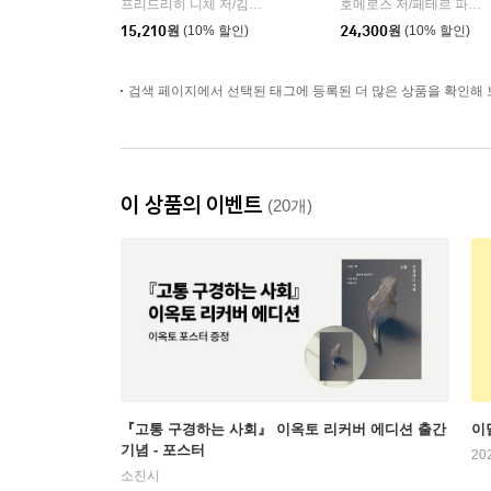
프리드리히 니체 저/김철 편역
히읏
호메로스 저/페테르 파울 루벤스 그림/박문재 역
|
15,210
원
(10% 할인)
24,300
원
(10% 할인)
검색 페이지에서 선택된 태그에 등록된 더 많은 상품을 확인해 
이 상품의 이벤트
(20개)
『고통 구경하는 사회』 이옥토 리커버 에디션 출간
이
기념 - 포스터
20
소진시