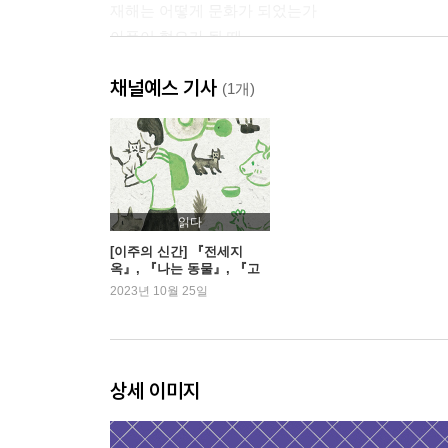
재해는 어떻게 문화가 되었는가
아픔이 혐오가 될 때
빈곤 포르노를 넘어, 개인의 고통에 대한 사회의 책
채널예스 기사
어떤 이야기는 이름을 갖지 못한다
(1개)
3장. 나와 닮지 않은 이들의 아픔
우리가 알고리즘 밖으로 나올 수 있다면
트리거 워닝: 눈길을 사로잡거나 돌리게 하거나
읽다
고통의 현지화가 필요할 때
[이주의 신간] 『전세지
옥』, 『나는 동물』, 『고
지역에서 유독 사건 사고가 많이 일어나는 이유
통 구경하는 사회』
2023년 10월 25일
만들어진 전쟁, 젠더 갈등
4장. 세계의 뒷이야기를 쓰기 위해서
상세 이미지
그저 뉴스거리로 끝나는 많은 일들
연민이 세상을 바꾸지 못한다고 해도