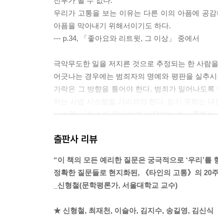
전부가 될 수 없다.
우리가 고통을 보는 이유는 다른 이의 아픔에 공
아픔을 막아내기 위해서이기도 하다.
--- p.34, 「좋아요와 리트윗, 그 이상」 중에서
극악무도한 일을 저지른 것으로 추정되는 한 사람을 
어긋나는 경우에는 범죄자의 명예와 평판을 실추시
가락은 그 방향을 틀어야 한다. 범죄가 일어나도록
하는 사법 시스템을 가리켜야 한다. 믿지 못하는 대
--- p.69, 「뉴스가 끝난 뒤에 시작되는 것」 중에서
출판사 리뷰
문제는 산업재해라는 고통의 흔함이다. 흔한 고통은
사 저 기사에 인용되며 산업재해가 얼마나 많이 
“이 책의 모든 예리한 질문은 궁극적으로 ‘우리’를 
도 한다. 산업재해가 흔하면 흔할수록 ‘끊이지 않는
정확한 질문들로 현지화된, 《타인의 고통》의 20주년
흔한 사고일수록, 어디서나 보이는 사고일수록 그 
_신형철(문학평론가, 서울대학교 교수)
없는 상태가 되고 만다. 결국 시급하게 해결해야 할
--- p.94, 「재해는 어떻게 문화가 되었는가」 중에
★ 신형철, 최재천, 이슬아, 김지수, 송길영, 김신식