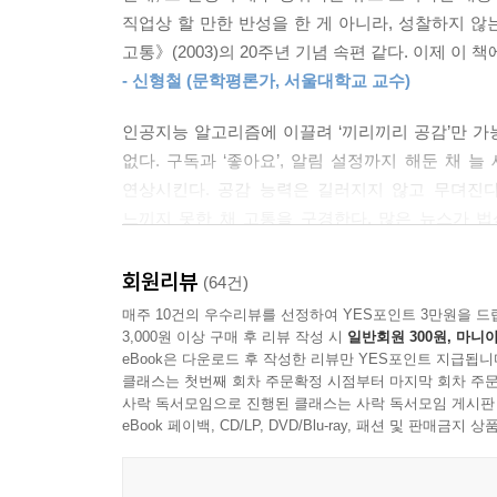
자극적인 묘사는 비판의 대상이 되었지만, 훼손된
게 트라우마를 일으킬 수 있다며 트리거 워닝trigge
직업상 할 만한 반성을 한 게 아니라, 성찰하지 않
‘보이는 고통’만 주목받는 사이, ‘보이지 않는 고통
있는 콘텐츠라는 약속에 불과한 것처럼 읽히기도 했
고통》(2003)의 20주년 기념 속편 같다. 이제 이 책
절단되는 일뿐만 아니라, 고압 전류를 다루는 전기
--- p.163-164, 「트리거 워닝: 눈길을 사로잡거
- 신형철 (문학평론가, 서울대학교 교수)
있는 것은 아니기 때문이다.
전국 뉴스를 통해 바라보면, 지역은 흉흉한 사고가 
인공지능 알고리즘에 이끌려 ‘끼리끼리 공감’만 가
흔한 고통이 문제가 아닌 문화가 되고, 시급하게
아지는 곳이다.
없다. 구독과 ‘좋아요’, 알림 설정까지 해둔 채
저자는 잘 보이지 않는 고통에 스포트라이트를 비춘
그런가 하면 아직 개발의 삽질이 닿지 않는 산천이 
연상시킨다. 공감 능력은 길러지지 않고 무뎌진
으로 몸살을 앓을 때 저 먼 목적지에 있는, 인심 좋
느끼지 못한 채 고통을 구경한다. 많은 뉴스가 법
“구의역에서 스크린도어를 홀로 고치다 숨진 김 
선별의 궤적은 전국의 뉴스 시청자들에게 그 지역
퍼뜨리는 ‘쓰레기 언론’이라고 손가락질해야 할까? 
김용균 씨. 우리가 기억하는 이름은 얼마 되지 
건, 지역의 일부가 가려진 채로 전달되고 있다는 이
불러일으키는 윤리적 저널리즘은 깨어 있는 시민 정
회원리뷰
(64건)
산업재해로 목숨을 잃고 있다.”_p.100
치나 경제, 교육, 문화는 마치 존재하지 않는 듯 중
말이 묵직하다. 이 말은 뉴스가 무의미한 매체라
매주 10건의 우수리뷰를 선정하여 YES포인트 3만원을 드
--- p.190, 「지역에서 유독 사건 사고가 많이 일
제작자와 소비자 모두의 몫이라는 이야기일 것이다. 
3,000원 이상 구매 후 리뷰 작성 시
일반회원 300원, 마니아
“고통은 어떻게 드라마가 되는가”
eBook은 다운로드 후 작성한 리뷰만 YES포인트 지급됩니
넘어 ‘그다음’을 이야기하길 바란다.
뉴스는 하지 못하고, 넷플릭스는 해낸 것
클래스는 첫번째 회차 주문확정 시점부터 마지막 회차 주문
한국언론진흥재단 미디어연구센터의 2022년 조사에 
- 최재천 (이화여대 에코과학부 석좌교수, 생명다양
사락 독서모임으로 진행된 클래스는 사락 독서모임 게시판
트에 이르는 반면, ‘이대남’이라는 표현이 자신의 성
eBook 페이백, CD/LP, DVD/Blu-ray, 패션 및 판매금
2023년 넷플릭스의 오리지널 콘텐츠 〈나는 신
김인정은 세상과 닿는 단면이 놀랍도록 넓은 작가다
적으로 악용하고 있는 것 같아 화가 난다는 반응은 
로펌의 변호인단이 전원 사임하는 일까지 벌어졌다.
싶지도 않은 사람이 기자일 때 방황은 숙명이 된다
그렇다면 이대남과 이대녀라는 이름을 붙이고 부르는
사태를 수면 위로 끌어올렸다. 두 사례의 공통점