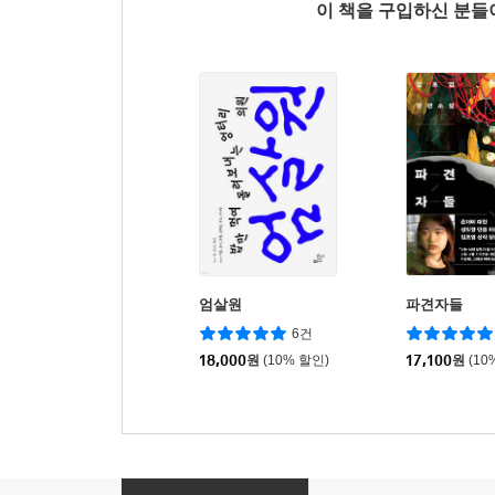
이 책을 구입하신 분
엄살원
파견자들
6건
18,000
원
(10% 할인)
17,100
원
(10