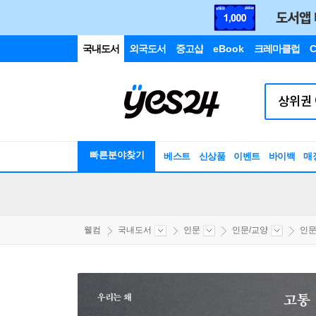
국내도서
외국도서
중고샵
eBook
크레마클럽
C
빠른분야찾기
베스트
신상품
이벤트
바이백
매
웰컴
국내도서
인문
인문/교양
인