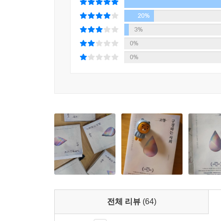
서 부러진 나뭇가지를 집어 들어 고통을 막을 수 있
이유를 다시 한번 고민하도록 독려한다. 책이 가진
말 앞에서 우리는 얼마나 떳떳한가. 홍콩 시위 때 
20%
얻을 수 있기에 뉴스에 지친 모든 이들에게 일독을 
참사와 재해를 전하는 뉴스에서 “나일 수 있었다”는
--- p.261, 「사적 애도를 위한 공적 애도」 중에서
3%
- 송길영 (《시대예보: 경량문명의 탄생》 저자, 마
0%
세계를 돌아다니며 여러 고통을 마주했던 저자는 소
문해력의 뜻을 살면서 겪은 바를 파악하는 것으로 
0%
공동체를 감각하는 능력을 상실할 수 있음을 지적
고통에 대해 얼마나 세련되고 유려하게 입장을 표할 
일에 대해서도 공감이 가능하다는 믿음이 필요하
등이야말로 참사를 마주하는 우리의 반응에서 누락
인정하고, ‘나’의 테두리를 빠져나와 더 큰 ‘우리
의표를 찌르는 결단은, 고통에 대한 다각도의 사유
질서를 복원하고, 좁은 타임라인에서 빠져나와 더 넓
고로 이 책은 누군가 처한 곤경 앞에서 수없이 
끊임없이 발명하려는 인간의 몸부림을 기록한 일지
“이 죽음은 애도할 만한가”
- 김신식 (감정사회학자, 작가)
우리는 모두 타인의 고통에 빚지고 있다
“슬픔을 정치에 이용하지 말라”. 진상 규명과 책
하지만 저자는 지금 우리에게는 ‘공적 애도’가 
사람들이 있다. 대중 앞에 고통을 꺼내든 사람은 
힐난하기란 쉬운 일이다. 하지만 이는 부정과 분
전체 리뷰
(64)
아니다.