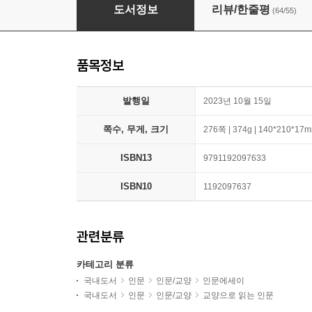
고통 구경하는 사회
도서정보
리뷰/한줄평
(64/55)
품목정보
발행일
2023년 10월 15일
쪽수, 무게, 크기
276쪽 | 374g | 140*210*17
ISBN13
9791192097633
ISBN10
1192097637
관련분류
카테고리 분류
국내도서
인문
인문/교양
인문에세이
국내도서
인문
인문/교양
교양으로 읽는 인문