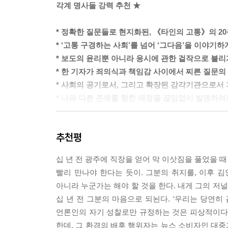
각계 명사들 강력 추천 ★
전두환은 2021년에 90세의 나이로 사망했다. 자
해자들의 고통에 감응하지 못하고 조롱과 혐오를 
* 정확한 질문들로 현지화된, 《타인의 고통》의 20
도 모른다. 전두환은 죽었지만 그가 유언처럼 남긴
* ‘고통 구경하는 사회’를 넘어 ‘그다음’을 이야기하
피해자들이 죽어갔던 금남로 5.18 민주광장 한복판에
* 보도의 윤리뿐 아니라 응시에 관한 걸작으로 불리
에도, 지금도 울고 있는 모습으로 뉴스에 등장한다.
* 한 기자가 죄의식과 책임감 사이에서 찌른 질문의
형성을 견뎌야 할 책임이 언론에 있다고 믿기에 망설
* 사회의 공기로서, 그리고 확장된 감각기관으로서 
--- p.111, 「아픔이 혐오가 될 때」 중에서
* 나와 다른 존재를 향한 애정을 끊임없이 발명하려
수업을 같이 듣는 학생들과 교수들 앞에 영상을 공
“우리는 이색적인 죽음에만 즉각 반응한다”
여주는 게 비윤리적이라는 몇몇 학생의 지적이었다
추천평
‘고통의 포르노’를 넘어 우리가 도달하고자 하는 고
그들은 미디어에서 반복적으로 노출되고 있는 이 영
피해 영상을 사용하는 일이 불필요하다고 말했다. 
십 년 전 광주에 직장을 얻어 막 이삿짐을 풀었을 때
이 세계에 존재하는 수많은 고통 중 뉴스의 거름
하려는 노력을 해치는 일이라는 주장도 당장 따라붙
빨리 만나야 한다는 듯이. 그분의 취지를, 이후 김인
충분할 정도로 규모가 크고, 극적이며, 이색적인 고
실제로 아시아인 증오범죄의 순간은 뉴스 미디어뿐
아니라 누군가는 해야 할 것을 한다. 내게 그의 저
이슈가 되었다. 많은 기사가, 노동자가 소스를 
도 된 듯 통증마저 유발하는 영상을 본 사람들은 무
십 년 전 그분의 마음으로 되뇐다. ‘우리는 당연히 
자세하게 서술했다.
나 해시태그를 다는 일로 욕구를 얼마간 해소하고 
언론인의 자기 성찰로만 규정하는 것은 피상적이다.
결과적으로 소수자가 끔찍하게 폭행당하는 영상은 
한데, 그 환경의 배후 행위자는 뉴스 소비자인 대중