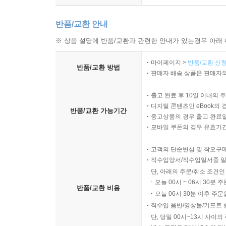
반품/교환 안내
※ 상품 설명에 반품/교환과 관련한 안내가 있는경우 아래 
마이페이지 >
반품/교환 신청
반품/교환 방법
판매자 배송 상품은 판매자와
출고 완료 후 10일 이내의 
디지털 콘텐츠인 eBook의 
반품/교환 가능기간
중고상품의 경우 출고 완료일
모바일 쿠폰의 경우 유효기간(
고객의 단순변심 및 착오구
직수입양서/직수입일서중 일
단, 아래의 주문/취소 조건인
오늘 00시 ~ 06시 30분 
반품/교환 비용
오늘 06시 30분 이후 주문
직수입 음반/영상물/기프트 
단, 당일 00시~13시 사이