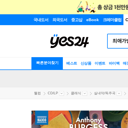
국내도서
외국도서
중고샵
eBook
크레마클럽
C
빠른분야찾기
베스트
신상품
이벤트
바이백
매
웰컴
CD/LP
클래식
실내악/독주곡