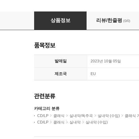
Mela Guitar Quartet 앤서니 버지스: 기타 사중주 전
상품정보
리뷰/한줄평
(0/0)
품목정보
발매일
2023년 10월 05일
제조국
EU
관련분류
카테고리 분류
CD/LP
클래식
실내악/독주곡
실내악 (수입)
클래식 
CD/LP
클래식
실내악
실내악 (수입)