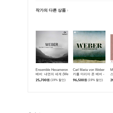
작가의 다른 상품
Ensemble Hexameron
Carl Maria von Weber
M
베버: 내면의 세계 (We
카를 마리아 폰 베버 -
스
ber: Eine Welt in Meine
독일 로맨티시즘의 영
(
25,700
원
(19% 할인)
96,500
원
(19% 할인)
2
m Innern)
혼 (The Spirit of Germa
C
n Romanticism) [박스
세트]