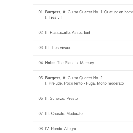
01
Burgess, A
: Guitar Quartet No. 1 'Quatuor en ho
I. Tres vif
02
II. Passacaille. Assez lent
03
III. Tres vivace
04
Holst
: The Planets: Mercury
05
Burgess, A
: Guitar Quartet No. 2
I. Prelude. Poco lento - Fuga. Molto moderato
06
II. Scherzo. Presto
07
III. Chorale. Moderato
08
IV. Rondo. Allegro