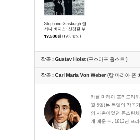
Stephane Ginsburgh 앤
서니 버지스: 신경질 부
리는 전자 키보드 곡집
19,500
원
(19% 할인)
(Burgess: Bad-Temper
ed Electronic Keyboar
d)
작곡 :
Gustav Holst
(구스타프 홀스트 )
작곡 :
Carl Maria Von Weber
(칼 마리아 폰 
카를 마리아 프리드리히 에른스트 
월 5일)는 독일의 작곡
의 사촌이었던 콘스탄체
게 배운 뒤, 1813년 프라