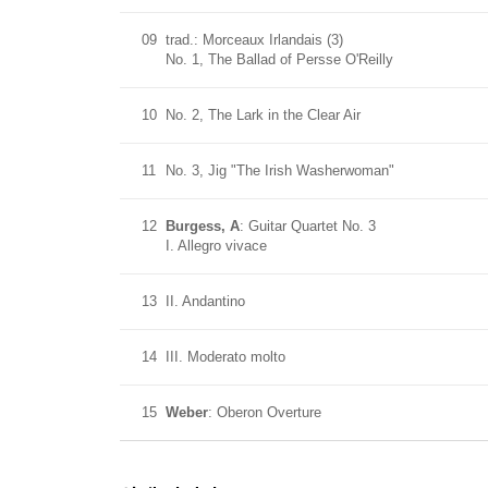
09
trad.: Morceaux Irlandais (3)
No. 1, The Ballad of Persse O'Reilly
10
No. 2, The Lark in the Clear Air
11
No. 3, Jig "The Irish Washerwoman"
12
Burgess, A
: Guitar Quartet No. 3
I. Allegro vivace
13
II. Andantino
14
III. Moderato molto
15
Weber
: Oberon Overture