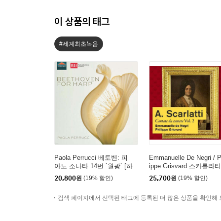
이 상품의 태그
#세계최초녹음
Paola Perrucci 베토벤: 피
Emmanuelle De Negri / P
아노 소나타 14번 `월광` [하
ippe Grisvard 스카를라티
프 연주집] (Beethoven for
실내 칸타타 Vol .2 (Scarla
20,800
원
(19% 할인)
25,700
원
(19% 할인)
Harp)
i: Cantata Da Camera Vol
2)
검색 페이지에서 선택된 태그에 등록된 더 많은 상품을 확인해 