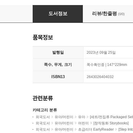
Step Into Reading 1 : Big Shark, Little Sha
도서정보
리뷰/한줄평
(0/0)
품목정보
발행일
2023년 09월 25일
쪽수, 무게, 크기
쪽수확인중 | 147*229mm
ISBN13
2643026404032
관련분류
카테고리 분류
외국도서
유아/어린이
유아
[세트/전집류 Packaged Set
외국도서
유아/어린이
어린이
[창작동화 Storybooks]
외국도서
유아/어린이
초급리더 EarlyReader
[Step In