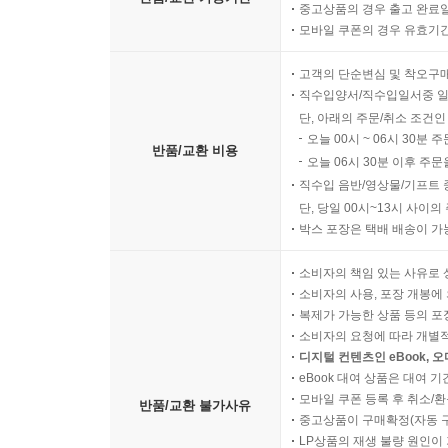
중고상품의 경우 출고 완료일
모바일 쿠폰의 경우 유효기간(
고객의 단순변심 및 착오구
직수입양서/직수입일서중 일
단, 아래의 주문/취소 조건인
오늘 00시 ~ 06시 30분 
반품/교환 비용
오늘 06시 30분 이후 주문
직수입 음반/영상물/기프트 
단, 당일 00시~13시 사이
박스 포장은 택배 배송이 가
소비자의 책임 있는 사유로 
소비자의 사용, 포장 개봉에 
복제가 가능한 상품 등의 포장을 
소비자의 요청에 따라 개별
디지털 컨텐츠인 eBook, 
eBook 대여 상품은 대여 기
모바일 쿠폰 등록 후 취소/환
반품/교환 불가사유
중고상품이 구매확정(자동 
LP상품의 재생 불량 원인이 기