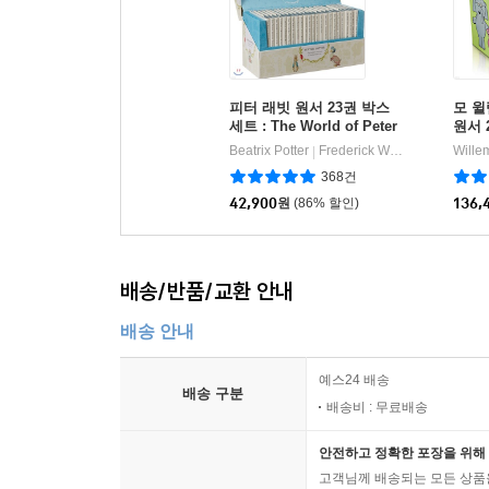
피터 래빗 원서 23권 박스
모 윌
세트 : The World of Peter
원서 
Rabbit
포함) 
Beatrix Potter
Frederick Warne
Wille
|
The 
368건
42,900
원
(86% 할인)
136,
배송/반품/교환 안내
배송 안내
예스24 배송
배송 구분
배송비 : 무료배송
안전하고 정확한 포장을 위해 
고객님께 배송되는 모든 상품을