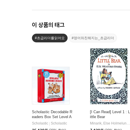
이 상품의 태그
#초급리더를읽어요
#영어와친해지는_초급리더
Scholastic Decodable R
[I Can Read] Level 1 : L
eaders Box Set Level A
ittle Bear
(StoryPlus QR코드)
Scholastic
Scholastic
Minarik, Else Holmelund / Sendak, Maurice
|