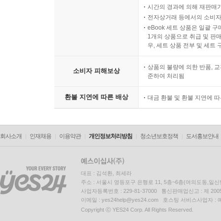
시간의 경과에 의해 재판매가
전자상거래 등에서의 소비자
eBook 세트 상품은 일괄 
1개의 상품으로 취급 및 판매
우, 세트 상품 전부 및 세트
상품의 불량에 의한 반품, 교
소비자 피해보상
준하여 처리됨
환불 지연에 따른 배상
대금 환불 및 환불 지연에 
회사소개
인재채용
이용약관
개인정보처리방침
청소년보호정책
도서홍보안내
대표 : 김석환, 최세라
주소 : 서울시 영등포구 은행로 11, 5층~6층(여의도동,일신
사업자등록번호 : 229-81-37000 통신판매업신고 : 제 200
이메일 : yes24help@yes24.com 호스팅 서비스사업자 :
Copyright ⓒ YES24 Corp. All Rights Reserved.