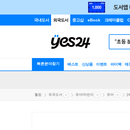
국내도서
외국도서
중고샵
eBook
크레마클럽
C
빠른분야찾기
베스트
신상품
이벤트
바이백
매
웰컴
외국도서
유아/어린이
유아
[