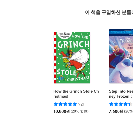
이 책을 구입하신 분
How the Grinch Stole Ch
Step Into Rea
ristmas!
ney Frozen 
an, Little S
9건
10,800
원
(20% 할인)
7,600
원
(20%