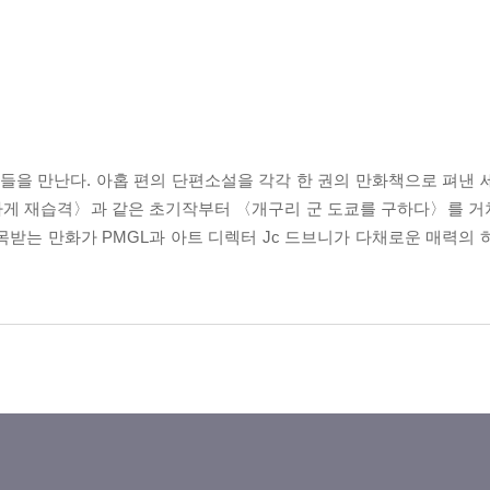
을 만난다. 아홉 편의 단편소설을 각각 한 권의 만화책으로 펴낸 
가게 재습격〉과 같은 초기작부터 〈개구리 군 도쿄를 구하다〉를 
받는 만화가 PMGL과 아트 디렉터 Jc 드브니가 다채로운 매력의 