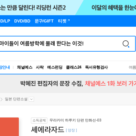
D/LP
DVD/BD
문구
/GIFT
티켓
독서유형검사
장안내
채널예스
사락
예스펀딩
클래스24
여
RBTI Lab
독서유형검사
박혜진 편집자의 문장 수집,
채널예스 1화 보러 가
일본 단편소설
무라카미 하루키 단편 만화선-03
소득공제
셰에라자드
[ 양장 ]