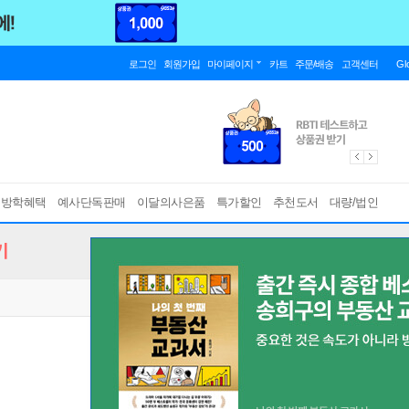
로그인
회원가입
마이페이지
카트
주문/배송
고객센터
Gl
름방학혜택
예사단독판매
이달의사은품
특가할인
추천도서
대량/법인
기