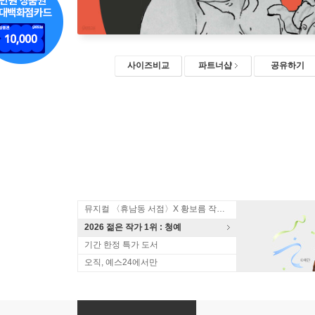
사이즈비교
파트너샵
공유하기
뮤지컬 〈휴남동 서점〉X 황보름 작가 북토크
2026 젊은 작가 1위 : 청예
기간 한정 특가 도서
오직, 예스24에서만
셰에라자드