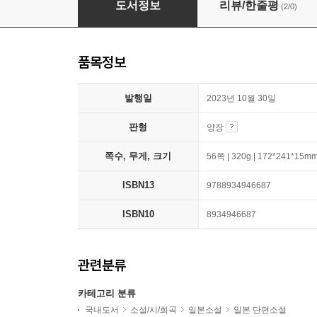
도서정보
리뷰/한줄평
(2/0)
품목정보
발행일
2023년 10월 30일
판형
양장
쪽수, 무게, 크기
56쪽 | 320g | 172*241*15m
ISBN13
9788934946687
ISBN10
8934946687
관련분류
카테고리 분류
국내도서
소설/시/희곡
일본소설
일본 단편소설