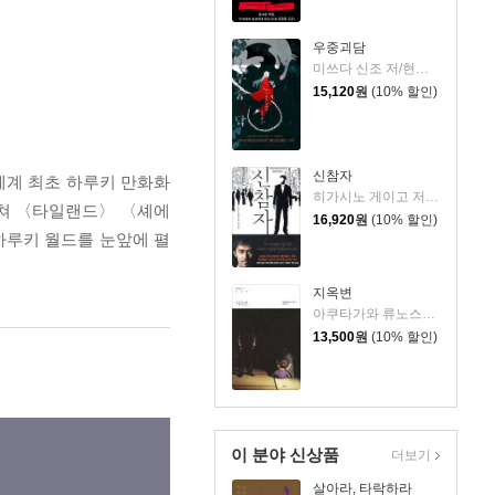
우중괴담
미쓰다 신조 저/현정수 역
15,120
원
(10% 할인)
신참자
세계 최초 하루키 만화화
히가시노 게이고 저/김난주 역
거쳐 〈타일랜드〉 〈셰에
16,920
원
(10% 할인)
하루키 월드를 눈앞에 펼
지옥변
아쿠타가와 류노스케 저/양윤옥 역
13,500
원
(10% 할인)
이 분야 신상품
더보기
살아라, 타락하라