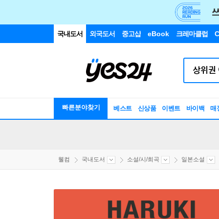
국내도서
외국도서
중고샵
eBook
크레마클럽
C
빠른분야찾기
베스트
신상품
이벤트
바이백
매
웰컴
국내도서
소설/시/희곡
일본소설