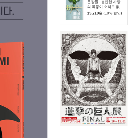
문장들 : 불안한 사랑
의 폭풍이 소리도 없
이, 더 깊고 사납게 나
15,210
원
(10% 할인)
를 덮쳐왔다.