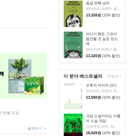
일곱 번째 남자
무라카미 하루키 원저/PMGL 그림/Jc드브니 각색/김난주 역
13,320
원
(10% 할인)
어디가 됐든 그것이
발견될 것 같은 장소
에
무라카미 하루키 원저/PMGL 그림/Jc드브니 각색/양윤옥 역
13,320
원
(10% 할인)
이 분야 베스트셀러
더보기
오후의 마지막 잔디
무라카미 하루키 저/안자이 미즈마루 그림/양윤옥 역
13,500
원
(10% 할인)
년 08월 31일
괴담 소설이라는 이름
의 소설 괴담
사와무라 이치 저/강영혜 역
펼쳐보기
16,020
원
(10% 할인)