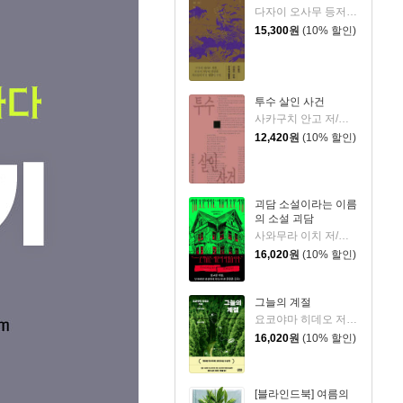
다자이 오사무 등저/이제민 역
15,300
원
(10% 할인)
투수 살인 사건
사카구치 안고 저/정혜원 역
12,420
원
(10% 할인)
괴담 소설이라는 이름
의 소설 괴담
사와무라 이치 저/강영혜 역
16,020
원
(10% 할인)
그늘의 계절
요코야마 히데오 저/민경욱 역
16,020
원
(10% 할인)
[블라인드북] 여름의