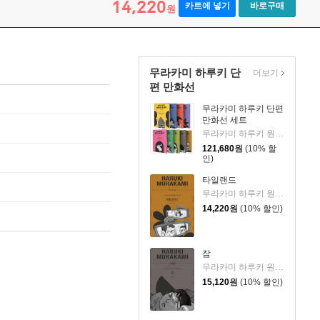
14,220
카트에 넣기
바로구매
원
무라카미 하루키 단
더보기
편 만화선
무라카미 하루키 단편
만화선 세트
무라카미 하루키 원저/PMGL 그림/Jc드브니 각색/김난주 등역
121,680
원
(10% 할
인)
타일랜드
무라카미 하루키 원저/PMGL 그림/Jc드브니 각색/홍은주 역
14,220
원
(10% 할인)
잠
무라카미 하루키 원저/PMGL 그림/Jc드브니 각색/권영주 역
15,120
원
(10% 할인)