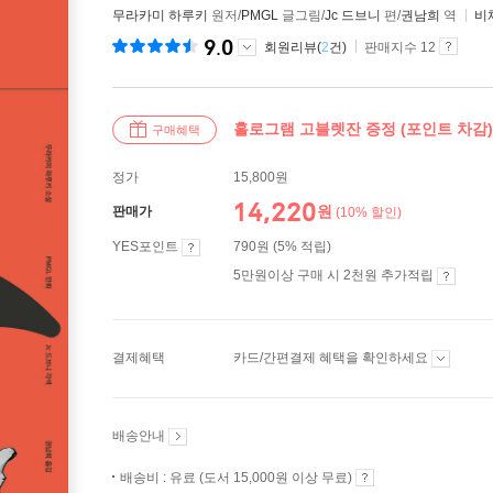
무라카미 하루키
원저/
PMGL
글그림/
Jc 드브니
편/
권남희
역
비
9.0
회원리뷰(
2
건)
판매지수 12
홀로그램 고블렛잔 증정 (포인트 차감)
구매혜택
정가
15,800원
14,220
원
판매가
(10% 할인)
YES포인트
790원 (5% 적립)
5만원이상 구매 시 2천원 추가적립
결제혜택
카드/간편결제 혜택을 확인하세요
배송안내
배송비 : 유료 (도서 15,000원 이상 무료)