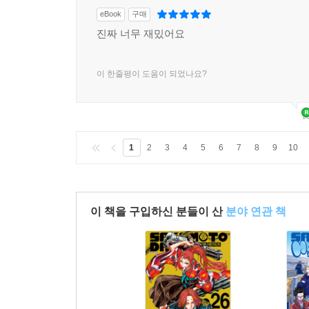
eBook
구매
진짜 너무 재밌어요
이 한줄평이 도움이 되었나요?
1
2
3
4
5
6
7
8
9
10
이 책을 구입하신 분들이 산
분야 연관 책