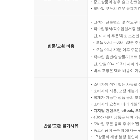
디지털 콘텐츠인 eBook의 
반품/교환 가능기간
중고상품의 경우 출고 완료일
모바일 쿠폰의 경우 유효기간(
고객의 단순변심 및 착오구
직수입양서/직수입일서중 일
단, 아래의 주문/취소 조건인
오늘 00시 ~ 06시 30분 
반품/교환 비용
오늘 06시 30분 이후 주문
직수입 음반/영상물/기프트 
단, 당일 00시~13시 사이
박스 포장은 택배 배송이 가
소비자의 책임 있는 사유로 
소비자의 사용, 포장 개봉에 
복제가 가능한 상품 등의 포장을 
소비자의 요청에 따라 개별
디지털 컨텐츠인 eBook, 
eBook 대여 상품은 대여 기
모바일 쿠폰 등록 후 취소/환
반품/교환 불가사유
중고상품이 구매확정(자동 