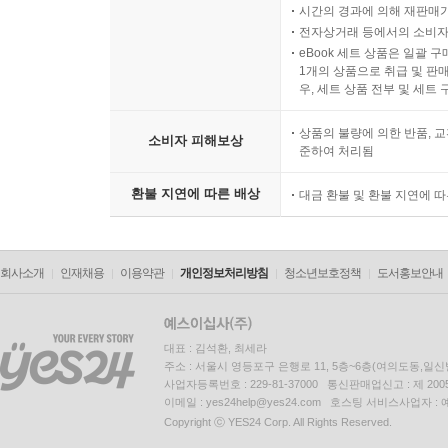
LP상품의 재생 불량 원인이 기
시간의 경과에 의해 재판매가
전자상거래 등에서의 소비자
eBook 세트 상품은 일괄 
1개의 상품으로 취급 및 판매
우, 세트 상품 전부 및 세트
상품의 불량에 의한 반품, 교
소비자 피해보상
준하여 처리됨
환불 지연에 따른 배상
대금 환불 및 환불 지연에 
회사소개
인재채용
이용약관
개인정보처리방침
청소년보호정책
도서홍보안내
대표 : 김석환, 최세라
주소 : 서울시 영등포구 은행로 11, 5층~6층(여의도동,일신
사업자등록번호 : 229-81-37000 통신판매업신고 : 제 200
이메일 : yes24help@yes24.com 호스팅 서비스사업자 :