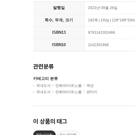
발행일
2023년 09월 26일
쪽수, 무게, 크기
192쪽 | 192g | 128*188*20
ISBN13
9791142302466
ISBN10
1142302466
관련분류
카테고리 분류
국내도서
만화/라이트노벨
액션
국내도서
만화/라이트노벨
판타지
이 상품의 태그