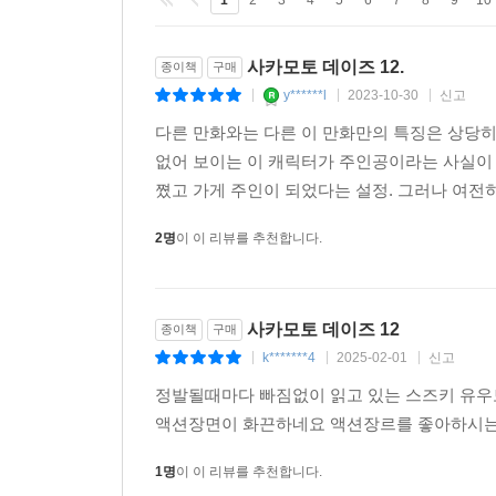
1
2
3
4
5
6
7
8
9
10
사카모토 데이즈 12.
종이책
구매
y******l
2023-10-30
신고
|
|
|
다른 만화와는 다른 이 만화만의 특징은 상당히
없어 보이는 이 캐릭터가 주인공이라는 사실이 
쪘고 가게 주인이 되었다는 설정. 그러나 여전히
2명
이 이 리뷰를 추천합니다.
사카모토 데이즈 12
종이책
구매
k*******4
2025-02-01
신고
|
|
|
정발될때마다 빠짐없이 읽고 있는 스즈키 유우
액션장면이 화끈하네요 액션장르를 좋아하시는