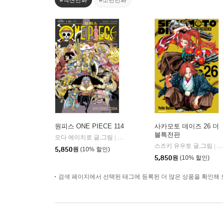
#액션만화
#소년만화
원피스 ONE PIECE 114
사카모토 데이즈 26 더
블특전판
오다 에이치로 글,그림
대원
|
스즈키 유우토 글,그림
대
|
5,850
원
(10% 할인)
5,850
원
(10% 할인)
검색 페이지에서 선택된 태그에 등록된 더 많은 상품을 확인해 