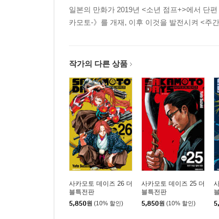
일본의 만화가 2019년 <소년 점프+>에서 단편 《
카모토-》를 개재, 이후 이것을 발전시켜 <주간 
작가의 다른 상품
사카모토 데이즈 26 더
사카모토 데이즈 25 더
사
블특전판
블특전판
5,850
원
(10% 할인)
5,850
원
(10% 할인)
5