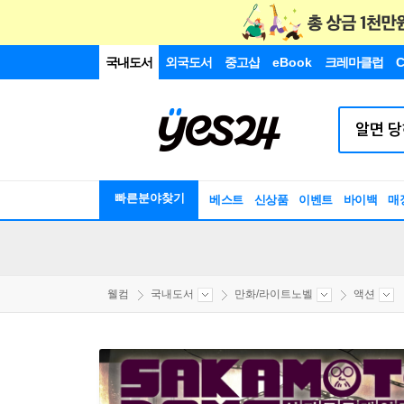
국내도서
외국도서
중고샵
eBook
크레마클럽
C
빠른분야찾기
베스트
신상품
이벤트
바이백
매
웰컴
국내도서
만화/라이트노벨
액션