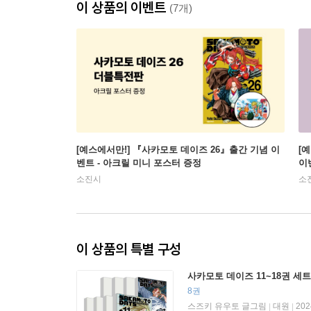
이 상품의 이벤트
(7개)
[예스에서만!] 『사카모토 데이즈 26』출간 기념 이
[
벤트 - 아크릴 미니 포스터 증정
이
소진시
소
이 상품의 특별 구성
사카모토 데이즈 11~18권 세트
8권
스즈키 유우토 글그림
대원
20
|
|