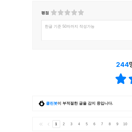
eBook 페이백, CD/LP, DVD/Blu-ray, 패션 및 판매금
평점
한글 기준 50자까지 작성가능
244
클린봇
이 부적절한 글을 감지 중입니다.
1
2
3
4
5
6
7
8
9
10