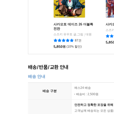
사카모토 데이즈 26 더블특
사카모
전판
스즈키 유우토 글,그림
대원
|
87건
5,85
5,850
원
(10% 할인)
배송/반품/교환 안내
배송 안내
예스24 배송
배송 구분
배송비 : 2,500원
안전하고 정확한 포장을 위해 