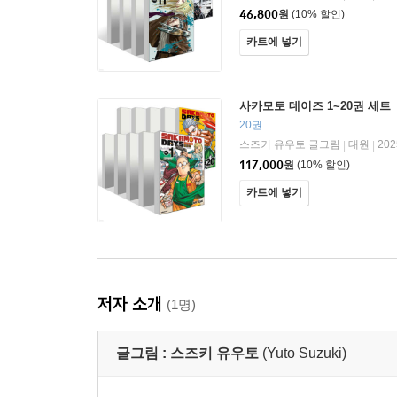
46,800
원
(10% 할인)
카트에 넣기
사카모토 데이즈 1~20권 세트
20권
스즈키 유우토 글그림
대원
20
|
|
117,000
원
(10% 할인)
카트에 넣기
저자 소개
(1명)
글그림 :
스즈키 유우토
(Yuto Suzuki)