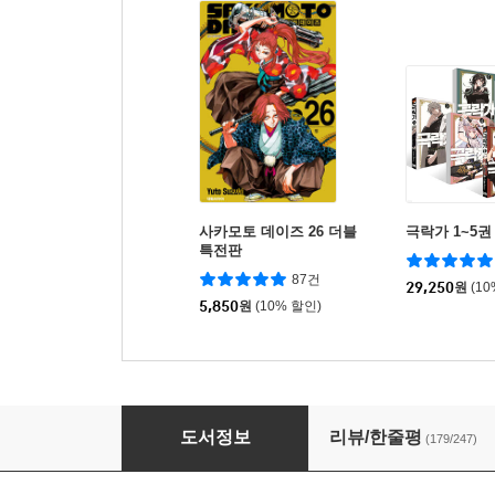
사카모토 데이즈 26 더블
극락가 1~5권
특전판
87건
29,250
원
(1
5,850
원
(10% 할인)
사카모토 데이즈 12 일반판
도서정보
리뷰/한줄평
(179/247)