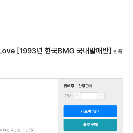
My Love [1993년 한국BMG 국내발매반]
반품
판매중
한정판매
수량
카트에 넣기
바로구매
 400건, 4만원 이상