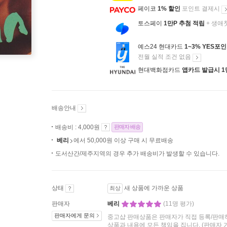
페이코
1% 할인
포인트 결제시
토스페이
1만P 추첨 적립
+ 생애
예스24 현대카드
1~3% YES포
전월 실적 조건 없음
현대백화점카드
앱카드 발급시 1
배송안내
배송비 : 4,000원
판매자 배송
베리
에서 50,000원 이상 구매 시 무료배송
도서산간/제주지역의 경우 추가 배송비가 발생할 수 있습니다.
상태
새 상품에 가까운 상품
최상
판매자
베리
(11명 평가)
판매자에게 문의
중고샵 판매상품은 판매자가 직접 등록/판매
상품과 내용에 모든 책임을 집니다.
(판매자 