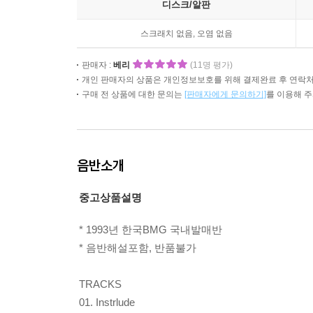
디스크/알판
스크래치 없음, 오염 없음
판매자 :
베리
(11명 평가)
개인 판매자의 상품은 개인정보보호를 위해 결제완료 후 연락처
구매 전 상품에 대한 문의는
[판매자에게 문의하기]
를 이용해 
음반소개
중고상품설명
* 1993년 한국BMG 국내발매반
* 음반해설포함, 반품불가
TRACKS
01. Instrlude