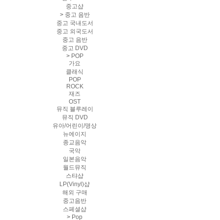
중고샵
>
중고 음반
중고 국내도서
중고 외국도서
중고 음반
중고 DVD
>
POP
가요
클래식
POP
ROCK
재즈
OST
뮤직 블루레이
뮤직 DVD
유아/어린이/명상
뉴에이지
종교음악
국악
일본음악
월드뮤직
스탸샵
LP(Vinyl)샵
해외 구매
중고음반
스페셜샵
>
Pop