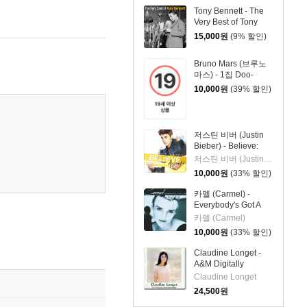
Tony Bennett - The
Very Best of Tony
Bennett
15,000
원
(9% 할인)
Bruno Mars (브루노
마스) - 1집 Doo-
Wops & Hooligans
10,000
원
(39% 할인)
저스틴 비버 (Justin
Bieber) - Believe:
Acoustic
저스틴 비버 (Justin Bieber)
10,000
원
(33% 할인)
카멜 (Carmel) -
Everybody's Got A
Little...Soul
카멜 (Carmel)
10,000
원
(33% 할인)
Claudine Longet -
A&M Digitally
Remastered Best
Claudine Longet
24,500
원