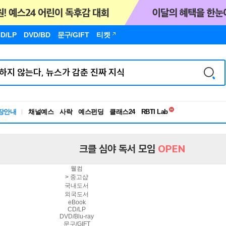
D/LP
DVD/BD
문구
/GIFT
티켓
독서유형검사
RBTI Lab
장안내
채널예스
사락
예스펀딩
클래스24
독서유형검사
크클 심야 독서 모임
OPEN
웰컴
>
중고샵
국내도서
외국도서
eBook
CD/LP
DVD/Blu-ray
문구/GIFT