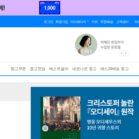
로그인
회원가입
마이페이지
카트
주문/배송
고객센터
Gl
중고쿠폰
중고전집
베스트셀러
새로나온 중고
예스24배송 중고