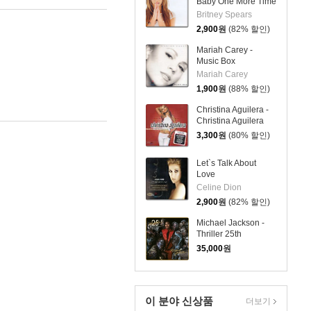
Baby One More Time
Britney Spears
2,900
원
(82% 할인)
Mariah Carey -
Music Box
Mariah Carey
1,900
원
(88% 할인)
Christina Aguilera -
Christina Aguilera
3,300
원
(80% 할인)
Let`s Talk About
Love
Celine Dion
2,900
원
(82% 할인)
Michael Jackson -
Thriller 25th
Anniversary Edition
35,000
원
(Zombie Cover O-
Card Brilliant Box)
이 분야 신상품
더보기