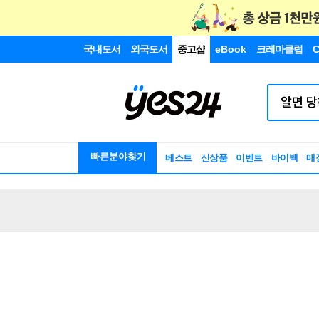
국내도서
외국도서
중고샵
eBook
크레마클럽
C
빠른분야찾기
베스트
신상품
이벤트
바이백
매