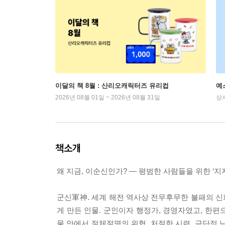
이달의 책 8월 : 산리오캐릭터즈 유리컵
예
2026년 08월 01일 ~ 2026년 08월 31일
상
책소개
왜 지금, 이순신인가? ― 평범한 사람들을 위한 ‘지
군신軍神. 세계 해전 역사상 전무후무한 불패의 신화
게 만든 인물. 군인이자 행정가, 경영자였고, 한편
물 안에서 절체절명의 위협, 처절한 시련, 극단적 낙