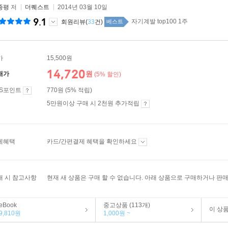
종평
저
더퀘스트
2014년 03월 10일
9.1
자기계발 top100 1주
회원리뷰(
33
건)
베스트
가
15,500원
14,720
원
매가
(5% 할인)
ES포인트
770원 (5% 적립)
5만원이상 구매 시 2천원 추가적립
제혜택
카드/간편결제 혜택을 확인하세요
매 시 참고사항
현재 새 상품은 구매 할 수 없습니다. 아래 상품으로 구매하거나 판매
eBook
중고상품 (113개)
이 상
9,810원
1,000원 ~