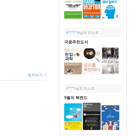
k******4
님의 리스트
국중추천도서
펼쳐보기
s****r
님의 리스트
9월의 북켄드