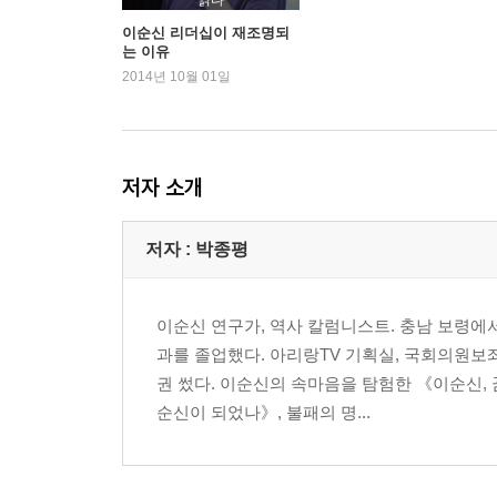
읽다
자신부터 책임을 다하는 리더
이순신 리더십이 재조명되
는 이유
부집·不?
2014년 10월 01일
이순신을 만든 책 (4) _ 《시경》
제겐 아직도 12척의 전선이 있습니다
상유십이·尙有十二
저자 소개
흔들림 없는 리더십은 어디에서 오는가
저자 : 박종평
정중여산 급여풍뢰·靜重如山 急如風雷
이순신을 만든 책 (5) _ 《삼략》
이순신 연구가, 역사 칼럼니스트. 충남 보령
직선보다 더 큰 지혜, 곡선
과를 졸업했다. 아리랑TV 기획실, 국회의원보
우직지계·迂直之計
권 썼다. 이순신의 속마음을 탐험한 《이순신,
이순신을 만든 책 (6) _ 《서경》
순신이 되었나》, 불패의 명...
협력하면 세력은 당연히 더 커진다
기각·?角