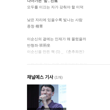
나아가는 ‘힘’, 진進
모두를 이끄는 자가 갖춰야 할 미덕
낮은 자리에 있을수록 빛나는 사람
종청·種菁
이순신의 곁에는 인재가 왜 몰렸을까
반형좌·班荊坐
이순신을 만든 책 (1) _ 《춘추좌전》
사람 마음 얻는 일을 게을리하지 마라
상불가유시·賞不可逾時
채널예스 기사
이순신을 만든 책 (2) _ 《사마법》
(1개)
함께 사는 것만이 리더의 살 길이다
양편·兩便
이순신을 만든 책 (3) _ 《역대병요》