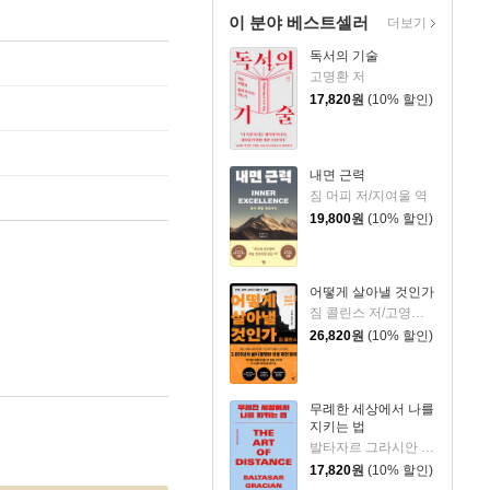
이 분야 베스트셀러
더보기
독서의 기술
고명환 저
17,820
원
(10% 할인)
내면 근력
짐 머피 저/지여울 역
19,800
원
(10% 할인)
어떻게 살아낼 것인가
짐 콜린스 저/고영훈,윤영호 역
26,820
원
(10% 할인)
무례한 세상에서 나를
지키는 법
발타자르 그라시안 저/하와이 대저택 편저
17,820
원
(10% 할인)