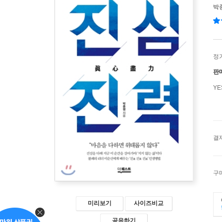
박
정
판
Y
결
구
미리보기
사이즈비교
공유하기