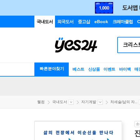
국내도서
외국도서
중고샵
eBook
크레마클럽
C
빠른분야찾기
베스트
신상품
이벤트
바이백
매
웰컴
국내도서
자기계발
처세술/삶의 자...
소