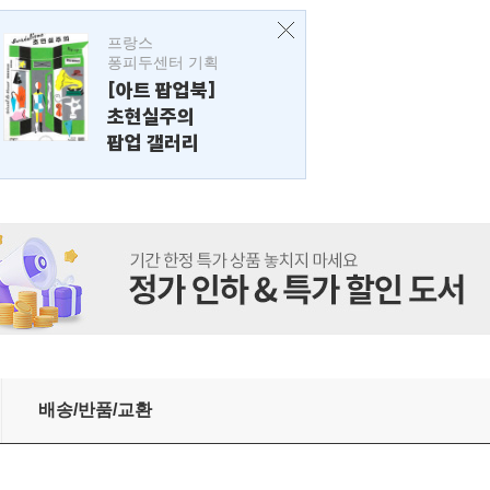
프랑스
퐁피두센터 기획
[아트 팝업북]
초현실주의
팝업 갤러리
배송/반품/교환