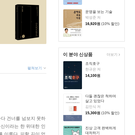
운명을 보는 기술
박성준 저
16,920
원
(10% 할인)
이 분야 신상품
더보기
조직호구
펼쳐보기
한규은 저
14,100
원
다들 괜찮은 척하며
살고 있었다
김민식 저
15,300
원
(10% 할인)
바다 건너를 넘보지 못하
순신이라는 한 위대한 인
진상 고객 완벽하게
대처하기
를 이룬다. 피할 길이 없