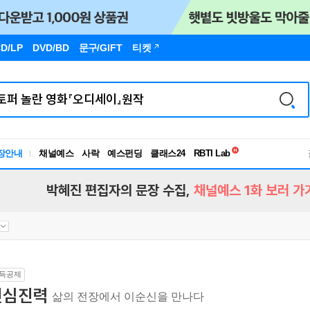
D/LP
DVD/BD
문구
/GIFT
티켓
독서유형검사
RBTI Lab
장안내
채널예스
사락
예스펀딩
클래스24
독서유형검사
박혜진 편집자의 문장 수집,
채널예스 1화 보러 가
득공제
진심진력
삶의 전장에서 이순신을 만나다