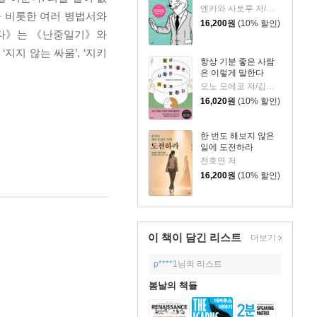
엔카와 사토루 저/이주 역
를 비롯한 여러 병법서와
16,200
원
(10% 할인)
나다》는 《난중일기》와
지 않는 싸움’, ‘지키
항상 기분 좋은 사람
은 이렇게 말한다
오노 모에코 저/김시온 역
16,020
원
(10% 할인)
한 번도 해보지 않은
일에 도전하라
전호연 저
16,200
원
(10% 할인)
이 책이 담긴
리스트
더보기
p****1
님의 리스트
봄날의 책들