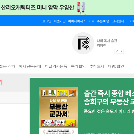
로그인
회원가입
마이페이지
카트
주문/배송
고객센터
Gl
젊은 작가
예사단독판매
이달의사은품
특가할인
추천도서
대량/법인
기