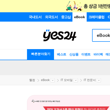
국내도서
외국도서
중고샵
eBook
크레마클럽
C
빠른분야찾기
베스트
신상품
이벤트
바이백
매
웰컴
eBook
IT 모바일
IT 전문서