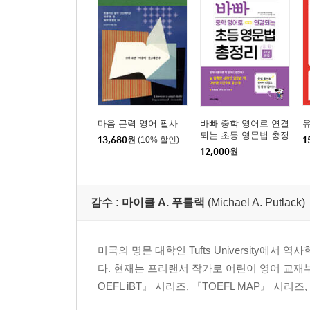
마음 근력 영어 필사
바빠 중학 영어로 연결
유
되는 초등 영문법 총정
13,680
원
(10% 할인)
1
리
12,000
원
감수 :
마이클 A. 푸틀랙
(Michael A. Putlack)
미국의 명문 대학인 Tufts University
다. 현재는 프리랜서 작가로 어린이 영어 교재부터 토
OEFL iBT』 시리즈, 『TOEFL MAP』 시리즈, 『How t