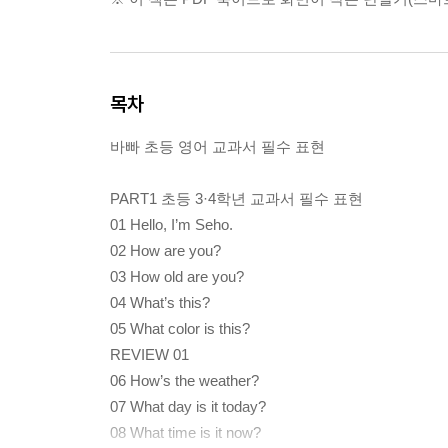
목차
바빠 초등 영어 교과서 필수 표현
PART1 초등 3·4학년 교과서 필수 표현
01 Hello, I’m Seho.
02 How are you?
03 How old are you?
04 What’s this?
05 What color is this?
REVIEW 01
06 How’s the weather?
07 What day is it today?
08 What time is it now?