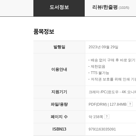
바빠 초등 영어 교과서 필수 표현
도서정보
리뷰/한줄평
(102/5)
품목정보
발행일
2023년 09월 29일
배송 없이 구매 후 바로 읽
제한없음
이용안내
TTS 불가능
저작권 보호를 위해 인쇄 기
지원기기
크레마 /PC(윈도우 - 4K 모
파일/용량
PDF(DRM) | 127.84MB
페이지 수
약 158쪽
ISBN13
9791163035091