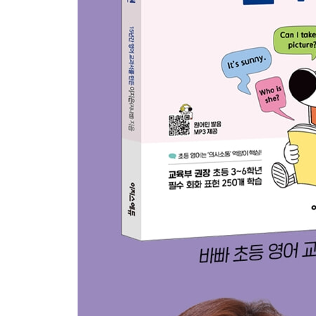
36 Whose ball is this?
37 I have a stomachache.
38 Drink lemon tea.
39 It’s March 7th.
40 I’m going to plant trees.
REVIEW 08
41 I’m taller than you.
42 What would you like?
43 How often do you exercise?
44 You should wear a helmet.
45 I want to be a painter.
REVIEW 09
46 What a nice room!
47 How can I get to the museum?
48 How about turning off the water?
49 What time do you get up?
50 Do you know anything about
hanok
?