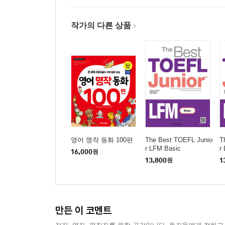
작가의 다른 상품
영어 명작 동화 100편
The Best TOEFL Junio
T
r LFM Basic
r
16,000
원
13,800
원
1
만든 이 코멘트