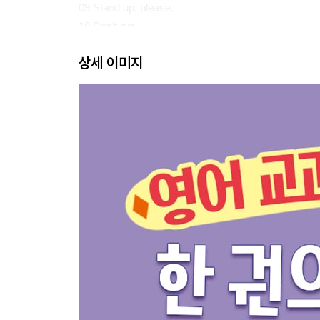
09 Stand up, please.
10 Don’t run.
REVIEW 02
상세 이미지
11 How many apples?
12 I can swim.
13 I can’t dance.
14 I like pizza.
15 I don’t like fishing.
REVIEW 03
16 I’m happy.
17 Who is she?
18 What are you doing?
19 What do you want?
20 Let’s play soccer.
REVIEW 04
21 Where is my watch?
22 They’re on the table.