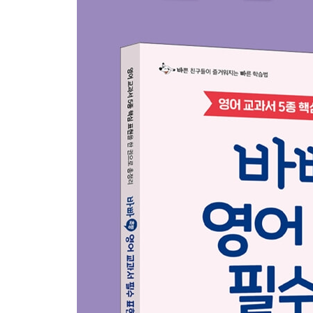
23 How much is it?
24 Is this your bag?
25 It’s not mine.
REVIEW 05
PART2 초등 5·6학년 교과서 필수 표현
26 Where are you from?
27 What grade are you in?
28 What’s your favorite subject?
29 She has long curly hair.
30 It’s in front of the restaurant.
REVIEW 06
31 What do you do in your free time?
32 What will you do this summer?
33 What did you do yesterday?
34 Why are you happy?
35 Can I take a picture?
REVIEW 07