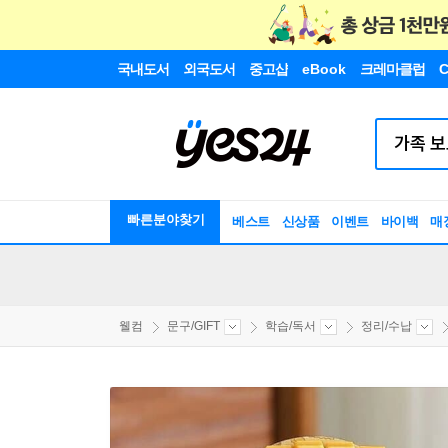
국내도서
외국도서
중고샵
eBook
크레마클럽
C
빠른분야찾기
베스트
신상품
이벤트
바이백
매
웰컴
문구/GIFT
학습/독서
정리/수납