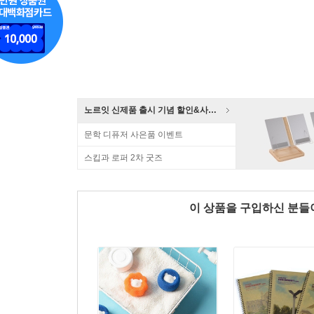
노르잇 신제품 출시 기념 할인&사은품 증정!
문학 디퓨저 사은품 이벤트
스킵과 로퍼 2차 굿즈
이 상품을 구입하신 분