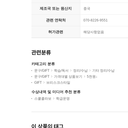
제조국 또는 원산지
중국
관련 연락처
070-8226-9551
허가관련
해당사항없음
관련분류
카테고리 분류
문구/GIFT
학습/독서
정리/수납
기타 정리/수납
문구/GIFT
가격대별 상품보기
5천원↓
GIFT
브리스크스타일
수상내역 및 미디어 추천 분류
스쿨콜라보
학급운영
이 상품의 태그