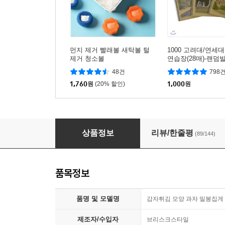
먼지 제거 빨래볼 새탁볼 털
1000 고려대/연세
제거 청소볼
연습장(28매)-랜덤발
48건
798
1,760
원
(20% 할인)
1,000
원
감자튀김 모양 과자 밀봉집게 (12개 세트)
상품정보
리뷰/한줄평
(89/144)
품목정보
품명 및 모델명
감자튀김 모양 과자 밀봉집게 (
제조자/수입자
브리스크스타일