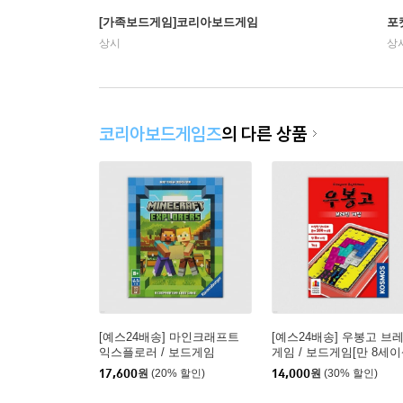
[가족보드게임]코리아보드게임
포
상시
상
코리아보드게임즈
의 다른 상품
[예스24배송] 마인크래프트
[예스24배송] 우봉고 브
익스플로러 / 보드게임
게임 / 보드게임[만 8세이
명 이상]
17,600
원
(20% 할인)
14,000
원
(30% 할인)