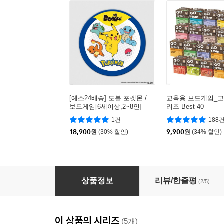
[예스24배송] 도블 포켓몬 /
교육용 보드게임_고
보드게임[6세이상,2~8인]
리즈 Best 40
1건
188
18,900
원
(30% 할인)
9,900
원
(34% 할인)
[예스24배송] 우봉고 미니 포켓몬 / 보드게임[만 
상품정보
리뷰/한줄평
(2/5)
이 상품의 시리즈
(5개)