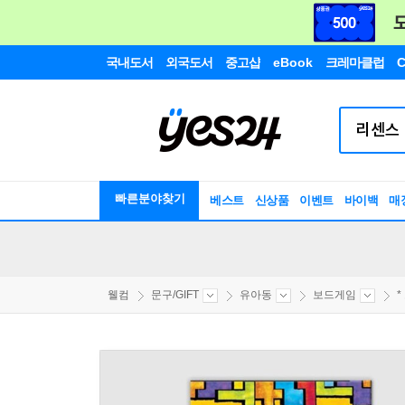
국내도서
외국도서
중고샵
eBook
크레마클럽
C
빠른분야찾기
베스트
신상품
이벤트
바이백
매
웰컴
문구/GIFT
유아동
보드게임
*