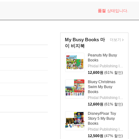
품절
상태입니다.
My Busy Books 마
더보기
이 비지북
Peanuts My Busy
Books
Phidal Publishing Inc.
12,600
원
(61% 할인)
Bluey Christmas
Swim My Busy
Books
Phidal Publishing Inc.
12,600
원
(61% 할인)
Disney/Pixar Toy
Story 5 My Busy
Books
Phidal Publishing Inc.
12,500
원
(47% 할인)