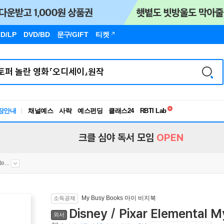
D/LP
DVD/BD
문구
/GIFT
티켓
독서유형검사
RBTI Lab
장안내
채널예스
사락
예스펀딩
클래스24
독서유형검사
크클 심야 독서 모임
OPEN
...
My Busy Books 마이 비지북
소득공제
Disney / Pixar Elemental 
외서