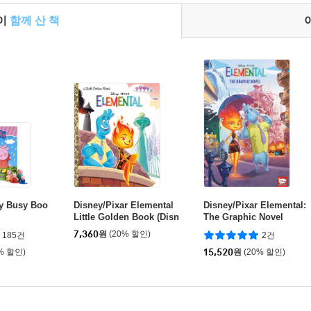
들이
함께 산 책
y Busy Boo
Disney/Pixar Elemental
Disney/Pixar Elemental:
Little Golden Book (Disn
The Graphic Novel
ey/Pixar Elemental)
7,360
원
(20% 할인)
185건
2건
% 할인)
15,520
원
(20% 할인)