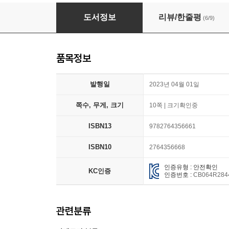
Disney / Pixar Elemental My Busy Books
도서정보
리뷰/한줄평
(6/9)
품목정보
발행일
2023년 04월 01일
쪽수, 무게, 크기
10쪽 | 크기확인중
ISBN13
9782764356661
ISBN10
2764356668
인증유형 : 안전확인
KC인증
인증번호 :
CB064R284
관련분류