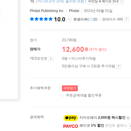
책
[ 미니피규어 10개, 놀이판 포함 ]
바인딩 & 에디션 안내
Phidal Publishing Inc.
Phidal
2023년 04월 01일
10.0
회원리뷰(
15
건)
판매지수 480
정가
23,700원
12,600
원
판매가
(47% 할인)
YES포인트
0원 + 마니아추가적립
5만원이상 구매 시 2천원 추가적립
추가혜택쿠폰
쿠폰받기
주문금액대별 할인쿠폰
결제혜택
카카오페이
2,000원 즉시할인
일
페이코
1% 할인
포인트 결제시