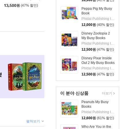
18,900
원
(41% 할인)
세트)
13,500
원
(47% 할인)
Peppa Pig My Busy
Book
Phidal Publishing Inc.
12,000
원
(40% 할인)
Disney Zootopia 2
My Busy Books
Phidal Publishing Inc.
12,500
원
(47% 할인)
Disney Pixar Inside
Out 2 My Busy Books
Phidal Publishing Inc.
12,500
원
(47% 할인)
이 분야 신상품
더보기
Peanuts My Busy
Books
Phidal Publishing Inc.
12,600
원
(61% 할인)
펼쳐보기
Who Are You in the