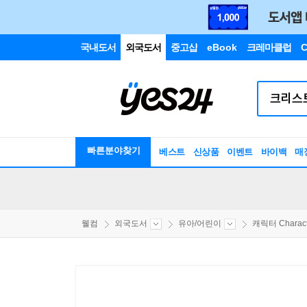
국내도서
외국도서
중고샵
eBook
크레마클럽
C
빠른분야찾기
베스트
신상품
이벤트
바이백
매
웰컴
외국도서
유아/어린이
캐릭터 Characte