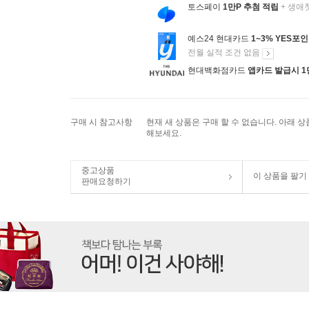
토스페이
1만P 추첨 적립
+ 생애
예스24 현대카드
1~3% YES포
전월 실적 조건 없음
현대백화점카드
앱카드 발급시 1
구매 시 참고사항
현재 새 상품은 구매 할 수 없습니다. 아래 
해보세요.
중고상품
이 상품을 팔기
판매요청하기