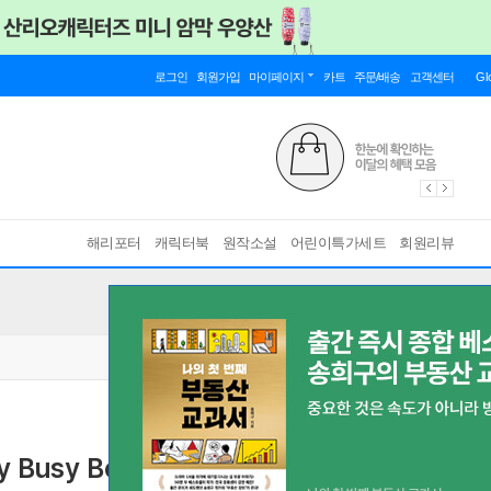
로그인
회원가입
마이페이지
카트
주문/배송
고객센터
Gl
해리포터
캐릭터북
원작소설
어린이특가세트
회원리뷰
My Busy Books
디즈니 픽사 엘리멘탈 비지북 피규어