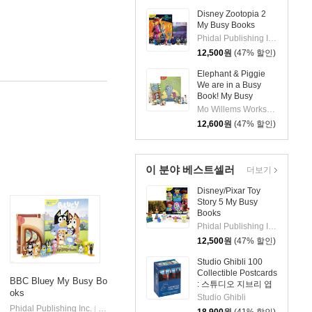
Disney Zootopia 2
My Busy Books
Phidal Publishing Inc.
12,500
원
(47% 할인)
Elephant & Piggie
We are in a Busy
Book! My Busy
Books
Mo Willems Workshop
12,600
원
(47% 할인)
이 분야 베스트셀러
더보기
Disney/Pixar Toy
Story 5 My Busy
Books
Phidal Publishing Inc.
12,500
원
(47% 할인)
Studio Ghibli 100
Collectible Postcards
BBC Bluey My Busy Bo
: 스튜디오 지브리 엽
oks
서 100장 세트 (소장
Studio Ghibli
용 포스트 카드 박스
Phidal Publishing Inc.
Phidal
|