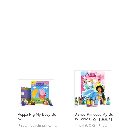
B
Peppa Pig My Busy Bo
Disney Princess My Bu
ok
sy Book 디즈니 프린세
스 비지북 피규어책
hidal
Phidal Publishing Inc.
Phidal
Phidal (COR)
Phidal
|
|