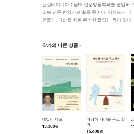
펜실베이니아주립대 신문방송학과를 졸업하고 광
소속 전문 번역가로 활동 중이다. 역서로는 《
건물》, 《삶을 향한 완벽한 몰입》 등이 있다.
작가의 다른 상품
데일리 대드
적당한 거리를 두고 싶
삶
어
13,300
원
1
15,600
원