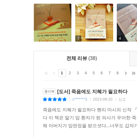
7
4
전체 리뷰
(38)
1
2
3
4
5
6
7
8
[도서] 죽음에도 지혜가 필요하다
종이책
c*******3
2023-09-20
신고
|
|
|
죽음에도 지혜가 필요하다 헨리 마시의 신작 
다 이 책은 말기 암 환자가 된 의사가 우아한 
해 아버지가 암판정을 받으셧다...너무도 갑자기...