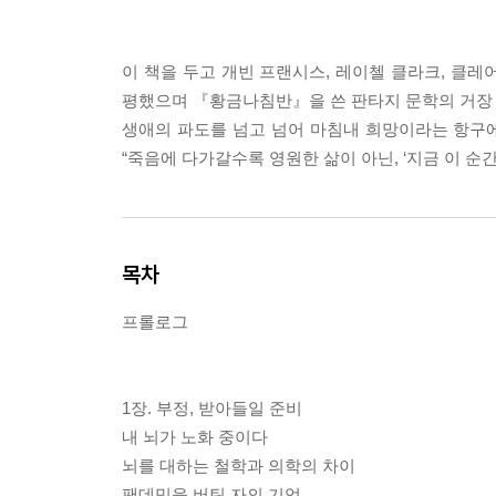
이 책을 두고 개빈 프랜시스, 레이첼 클라크, 클
평했으며 『황금나침반』을 쓴 판타지 문학의 거장 필
생애의 파도를 넘고 넘어 마침내 희망이라는 항구에
“죽음에 다가갈수록 영원한 삶이 아닌, ‘지금 이 순
목차
프롤로그
1장. 부정, 받아들일 준비
내 뇌가 노화 중이다
뇌를 대하는 철학과 의학의 차이
팬데믹을 버틴 자의 기억