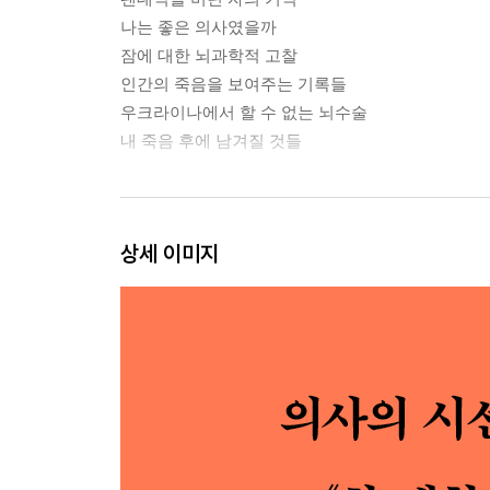
나는 좋은 의사였을까
잠에 대한 뇌과학적 고찰
인간의 죽음을 보여주는 기록들
우크라이나에서 할 수 없는 뇌수술
내 죽음 후에 남겨질 것들
2장. 파국화, 비관적 인내
상세 이미지
병원은 누구를 위한 공간인가
의사에게 미처 하지 못한 질문
신체의 유통기한
생명 연장의 빛과 그림자
뇌는 어떻게 인간의 의식에 작용하는가
실패를 인정하는 의사
3장. 행복, 남은 날들을 위하여