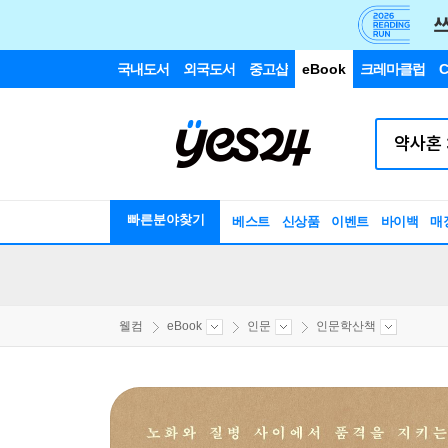
국내도서
외국도서
중고샵
eBook
크레마클럽
C
빠른분야찾기
베스트
신상품
이벤트
바이백
매
웰컴
eBook
인문
인문학산책