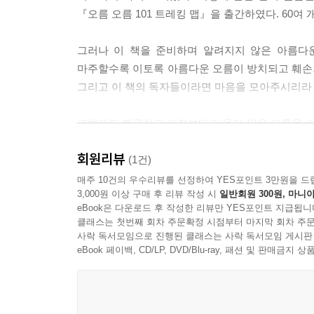
『오름 오름 101 트레킹 맵』을 출간하였다. 60여
그러나 이 책을 준비하며 알려지지 않은 아름다운
마주할수록 이토록 아름다운 오름이 방치되고 훼손되
그리고 이 책의 독자들이라면 마음을 모아주시리라 
그럼에도 불구하고 이전보다 더욱더 많은 오름을 
이런 오름은 조금이라도 보호하고 싶고, 또 다양한
회원리뷰
--- 「Epilogue」 중에서
(1건)
매주 10건의 우수리뷰를 선정하여 YES포인트 3만원을 드
3,000원 이상 구매 후 리뷰 작성 시
일반회원 300원, 마니아
오름은 어떤 모양일까?
eBook은 다운로드 후 작성한 리뷰만 YES포인트 지급됩니
전체 모양을 가늠하기가 쉽지 않은 오름. 저자는 그
클래스는 첫번째 회차 주문확정 시점부터 마지막 회차 주문
의 그 맨얼굴을 역시나 저자가 직접 그렸다. 개성 
사락 독서모임으로 진행된 클래스는 사락 독서모임 게시판
eBook 페이백, CD/LP, DVD/Blu-ray, 패션 및 판매금
오름, 어떻게 찾아가지?
대중적으로 많이 알려진 몇몇 오름을 제외하면 초