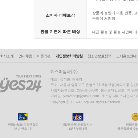
상품의 불량에 의한 반품, 교
소비자 피해보상
준하여 처리됨
환불 지연에 따른 배상
대금 환불 및 환불 지연에 
회사소개
인재채용
이용약관
개인정보처리방침
청소년보호정책
도서홍보안내
대표 : 김석환, 최세라
주소 : 서울시 영등포구 은행로 11, 5층~6층(여의도동,일신
사업자등록번호 : 229-81-37000 통신판매업신고 : 제 200
이메일 : yes24help@yes24.com 호스팅 서비스사업자 :
Copyright ⓒ YES24 Corp. All Rights Reserved.