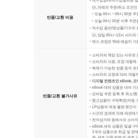
직수입양서/직수입일서중 일
단, 아래의 주문/취소 조건인
오늘 00시 ~ 06시 30분 
반품/교환 비용
오늘 06시 30분 이후 주문
직수입 음반/영상물/기프트 
단, 당일 00시~13시 사이
박스 포장은 택배 배송이 가
소비자의 책임 있는 사유로 
소비자의 사용, 포장 개봉에 
복제가 가능한 상품 등의 포장을 
소비자의 요청에 따라 개별
디지털 컨텐츠인 eBook, 
eBook 대여 상품은 대여 기
모바일 쿠폰 등록 후 취소/환
반품/교환 불가사유
중고상품이 구매확정(자동 
LP상품의 재생 불량 원인이 기
시간의 경과에 의해 재판매가
전자상거래 등에서의 소비자
eBook 세트 상품은 일괄 
1개의 상품으로 취급 및 판매
우, 세트 상품 전부 및 세트