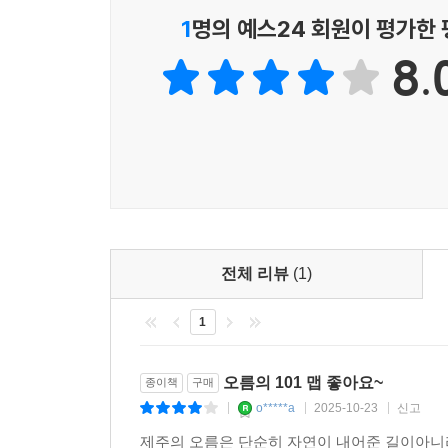
전’에 가까운 일이다. 저자는 무수한 시행착오와 
1
명의 예스24 회원이 평가한
내 찾아내 정리했다.
8.
오름, 언제 어떻게 올라야 가장 좋을까?
오름마다의 특이사항은 물론, 트레킹 순서와 코스, 
도 안전한지, 아이나 노약자도 탕방이 가능한지 등
특별한 날에는 특별한 오름!
같은 오름도 계절에 따라 시간에 따라 날씨에 따라 또
전체 리뷰
(1)
분위기 등 주제에 따라 가장 매력적인 오름을 따로 골
1
내 마음속 오름은?
오름의 101 맵 좋아요~
종이책
구매
모든 오름이 다 멋지지만 내게 특별히 더 특별한 
o*****a
2025-10-23
신고
|
|
|
자.
제주의 오름은 단순히 자연이 내어준 길이아니