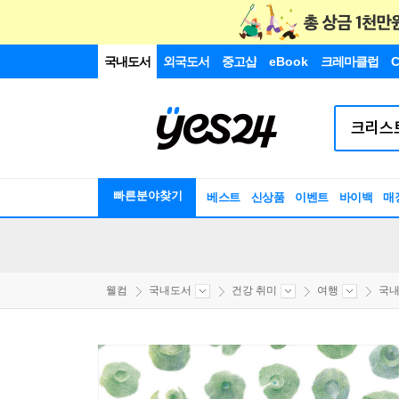
국내도서
외국도서
중고샵
eBook
크레마클럽
C
빠른분야찾기
베스트
신상품
이벤트
바이백
매
웰컴
국내도서
건강 취미
여행
국