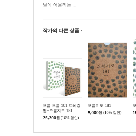
날에 어울리는 ...
난이도 중
민오름(오라이동) / 검은오름 / 열안지오름 / 큰바리
/ 대병악 / 소병악 / 영아리오름 / 마보기오름 / 남송이
작가의 다른 상품
난이도 상
큰노꼬메오름 / 족은노꼬메오름 / 단산(바굼지오름) 
Part 3. 한라산국립공원 오름
난이도 상
어승생악 / 윗세오름 / 사라오름
Theme Index
오름 오름 101 트레킹
오름지도 181
01 제2공항으로 위태로운 성산의 오름
맵+오름지도 181
9,000
원
(10% 할인)
1
02 아름다운 숲길에서 산책하기 좋은 오름
25,200
원
(10% 할인)
03 분화구를 감상하기 좋은 오름
04 비 오는 날에 걷기 좋은 오름