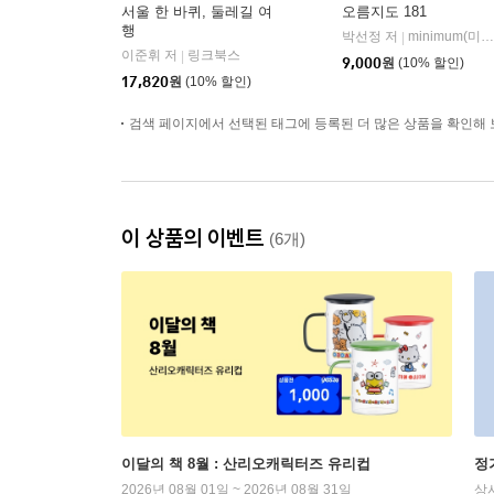
서울 한 바퀴, 둘레길 여
오름지도 181
행
박선정 저
minimum(미니멈)
|
이준휘 저
링크북스
|
9,000
원
(10% 할인)
17,820
원
(10% 할인)
검색 페이지에서 선택된 태그에 등록된 더 많은 상품을 확인해 
이 상품의 이벤트
(6개)
이달의 책 8월 : 산리오캐릭터즈 유리컵
정
2026년 08월 01일 ~ 2026년 08월 31일
상