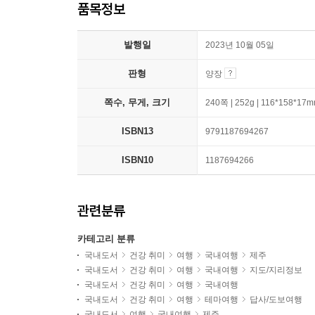
품목정보
발행일
2023년 10월 05일
판형
양장
쪽수, 무게, 크기
240쪽 | 252g | 116*158*17
ISBN13
9791187694267
ISBN10
1187694266
관련분류
카테고리 분류
국내도서
건강 취미
여행
국내여행
제주
국내도서
건강 취미
여행
국내여행
지도/지리정보
국내도서
건강 취미
여행
국내여행
국내도서
건강 취미
여행
테마여행
답사/도보여행
국내도서
여행
국내여행
제주