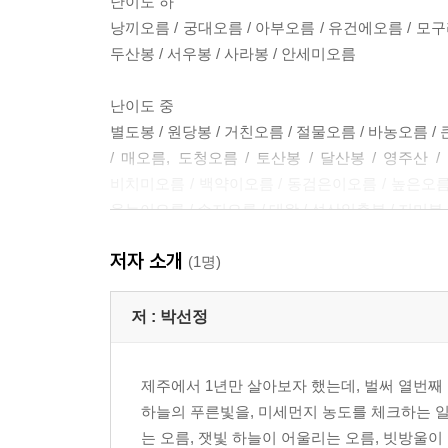
난이도 하
낭끼오름 / 궁대오름 / 아부오름 / 유건에오름 / 모구리
두산봉 / 서우봉 / 사라봉 / 안세미오름
난이도 중
별도봉 / 원당봉 / 거친오름 / 절물오름 / 바농오름 /
/ 매오름, 도청오름 / 토산봉 / 달산봉 / 영주산 
비치미오름 / 백약이오름 / 동검은이오름 / 높은오름 
용눈이오름 / 손지오름 / 대왕 / 성산일출봉 / 지미봉 
저자 소개
난이도 상
(1명)
민오름(봉개동) / 좌보미오름 / 알밤오름
저 :
박선정
Part 2. West 오름
제주에서 1년만 살아보자 했는데, 벌써 열번째 
난이도 하
하늘의 푸른빛을, 미세먼지 농도를 체크하는 일
도두봉 / 광이오름 / 궷물오름 / 가메오름 / 어도오름 
는 오름, 잿빛 하늘이 어울리는 오름, 빗방울이