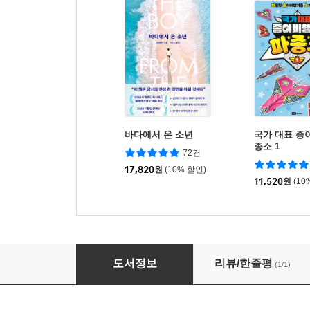
바다에서 온 소년
국가 대표 종이
종소 1
72건
17,820
원
(10% 할인)
11,520
원
(10
오름 오름 101 트레킹 맵
도서정보
리뷰/한줄평
(1/1)