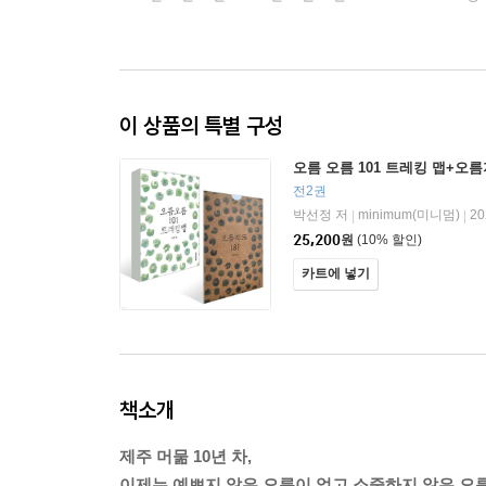
이 상품의 특별 구성
오름 오름 101 트레킹 맵+오름
전2권
박선정 저
minimum(미니멈)
2
|
|
25,200
원
(10% 할인)
카트에 넣기
책소개
제주 머묾 10년 차,
이제는 예쁘지 않은 오름이 없고 소중하지 않은 오름