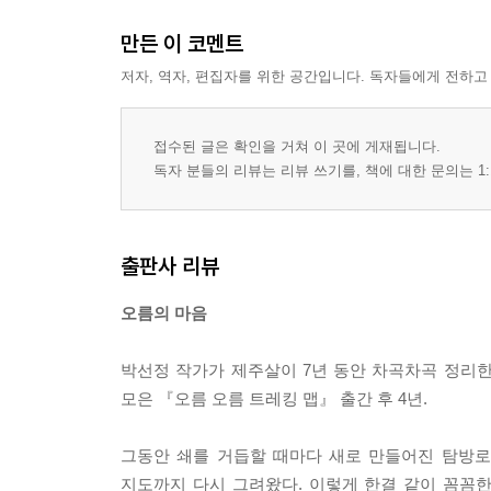
05 뜨거운 여름에 올라도 좋은 오름
만든 이 코멘트
06 여유롭게 노을 감상하기 좋은 오름
07 한라산 전망과 쉼터가 좋은 오름
저자, 역자, 편집자를 위한 공간입니다. 독자들에게 전하고
08 가을에 특히 예쁜 오름
09 아이들과 오르기 좋은 오름
접수된 글은 확인을 거쳐 이 곳에 게재됩니다.
독자 분들의 리뷰는 리뷰 쓰기를, 책에 대한 문의는 1:
오름 목록
Epilogue
출판사 리뷰
오름의 마음
박선정 작가가 제주살이 7년 동안 차곡차곡 정리
모은 『오름 오름 트레킹 맵』 출간 후 4년.
그동안 쇄를 거듭할 때마다 새로 만들어진 탐방로
지도까지 다시 그려왔다. 이렇게 한결 같이 꼼꼼