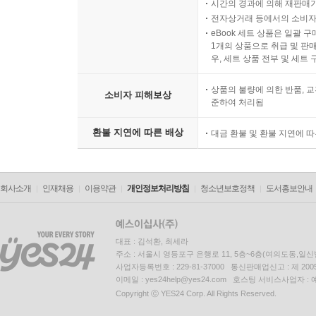
시간의 경과에 의해 재판매가
전자상거래 등에서의 소비자
eBook 세트 상품은 일괄 
1개의 상품으로 취급 및 판매
우, 세트 상품 전부 및 세트
상품의 불량에 의한 반품, 교
소비자 피해보상
준하여 처리됨
환불 지연에 따른 배상
대금 환불 및 환불 지연에 
회사소개
인재채용
이용약관
개인정보처리방침
청소년보호정책
도서홍보안내
대표 : 김석환, 최세라
주소 : 서울시 영등포구 은행로 11, 5층~6층(여의도동,일신
사업자등록번호 : 229-81-37000 통신판매업신고 : 제 200
이메일 : yes24help@yes24.com 호스팅 서비스사업자 :
Copyright ⓒ YES24 Corp. All Rights Reserved.