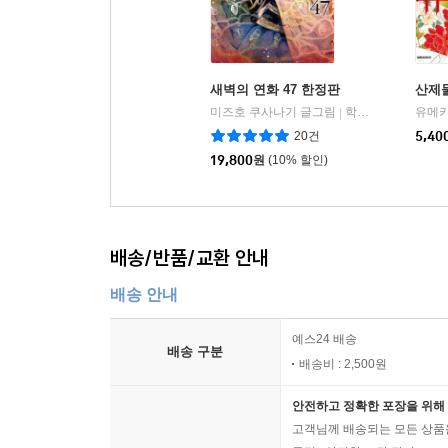
새벽의 연화 47 한정판
산제물
미즈호 쿠사나기 글그림
학산문화사
유메키
|
20건
5,40
19,800
원
(10% 할인)
배송/반품/교환 안내
배송 안내
예스24 배송
배송 구분
배송비 : 2,500원
안전하고 정확한 포장을 위해 
고객님께 배송되는 모든 상품을