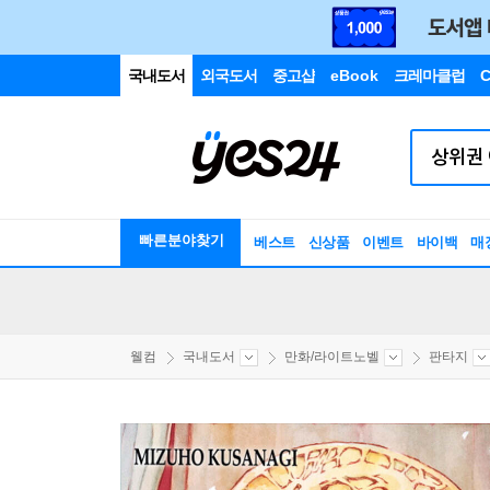
국내도서
외국도서
중고샵
eBook
크레마클럽
C
빠른분야찾기
베스트
신상품
이벤트
바이백
매
웰컴
국내도서
만화/라이트노벨
판타지