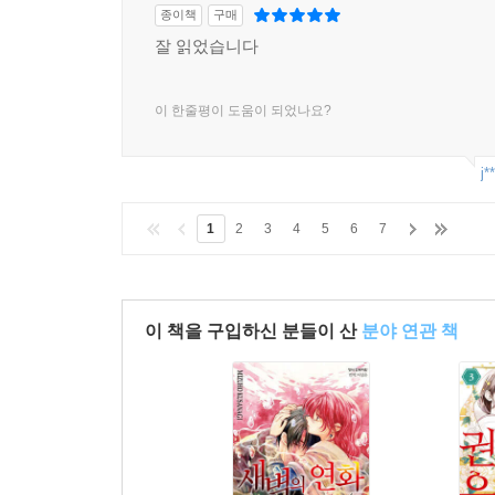
종이책
구매
잘 읽었습니다
이 한줄평이 도움이 되었나요?
j*
1
2
3
4
5
6
7
이 책을 구입하신 분들이 산
분야 연관 책