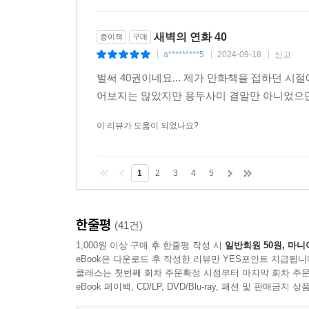
새벽의 연화 40
종이책
구매
a*********5
2024-09-18
신고
|
|
|
벌써 40권이네요... 제가 만화책을 접하던 시
어보지는 않았지만 용두사미 결말만 아니었으면 
이 리뷰가 도움이 되었나요?
1
2
3
4
5
한줄평
(41건)
1,000원 이상 구매 후 한줄평 작성 시
일반회원 50원, 마니
eBook은 다운로드 후 작성한 리뷰만 YES포인트 지급됩니
클래스는 첫번째 회차 주문확정 시점부터 마지막 회차 주문
eBook 페이백, CD/LP, DVD/Blu-ray, 패션 및 판매금