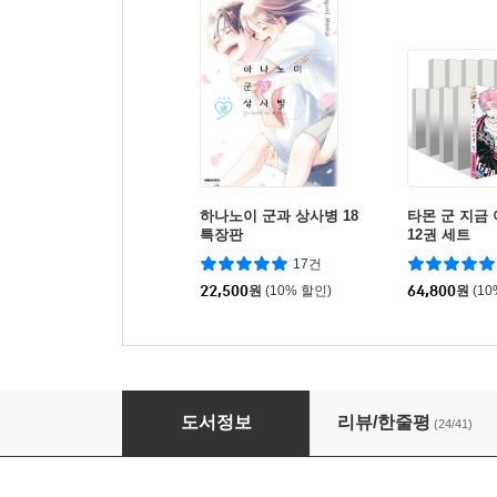
하나노이 군과 상사병 18
타몬 군 지금 어
특장판
12권 세트
17건
22,500
원
(10% 할인)
64,800
원
(1
새벽의 연화 40
도서정보
리뷰/한줄평
(24/41)