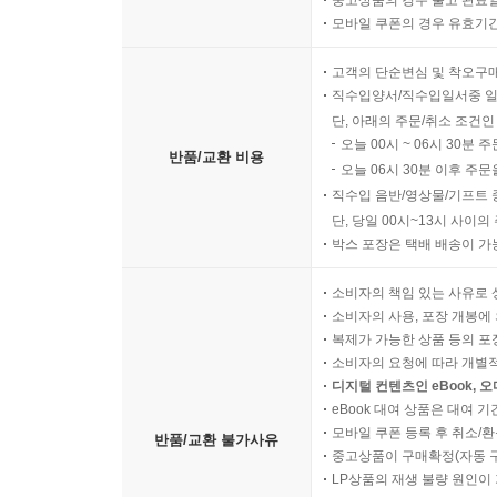
중고상품의 경우 출고 완료일
모바일 쿠폰의 경우 유효기간(
고객의 단순변심 및 착오구
직수입양서/직수입일서중 일
단, 아래의 주문/취소 조건인
오늘 00시 ~ 06시 30분 
반품/교환 비용
오늘 06시 30분 이후 주문
직수입 음반/영상물/기프트 
단, 당일 00시~13시 사이
박스 포장은 택배 배송이 가
소비자의 책임 있는 사유로 
소비자의 사용, 포장 개봉에 
복제가 가능한 상품 등의 포장을 
소비자의 요청에 따라 개별
디지털 컨텐츠인 eBook, 
eBook 대여 상품은 대여 기
모바일 쿠폰 등록 후 취소/환
반품/교환 불가사유
중고상품이 구매확정(자동 
LP상품의 재생 불량 원인이 기