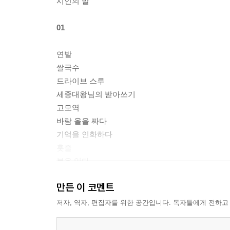
시인의 말
01
연밭
쌀국수
드라이브 스루
세종대왕님의 받아쓰기
고모역
바람 올을 짜다
기억을 인화하다
홋줄
봄을 읽다
키오스크
만든 이 코멘트
소리길
우체통
저자, 역자, 편집자를 위한 공간입니다. 독자들에게 전하고
토렴