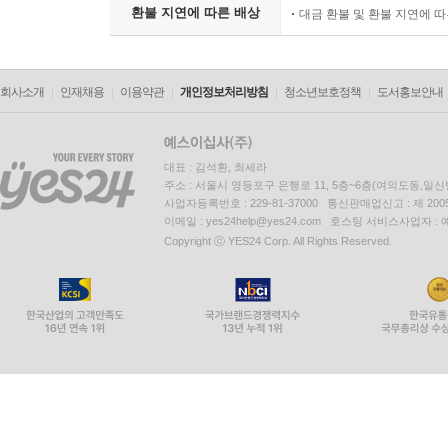
환불 지연에 따른 배상
대금 환불 및 환불 지연에 
회사소개
인재채용
이용약관
개인정보처리방침
청소년보호정책
도서홍보안내
대표 : 김석환, 최세라
주소 : 서울시 영등포구 은행로 11, 5층~6층(여의도동,일신
사업자등록번호 : 229-81-37000 통신판매업신고 : 제 200
이메일 : yes24help@yes24.com 호스팅 서비스사업자 :
Copyright ⓒ YES24 Corp. All Rights Reserved.