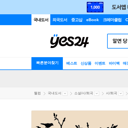
국내도서
외국도서
중고샵
eBook
크레마클럽
C
빠른분야찾기
베스트
신상품
이벤트
바이백
매
웰컴
국내도서
소설/시/희곡
시/희곡