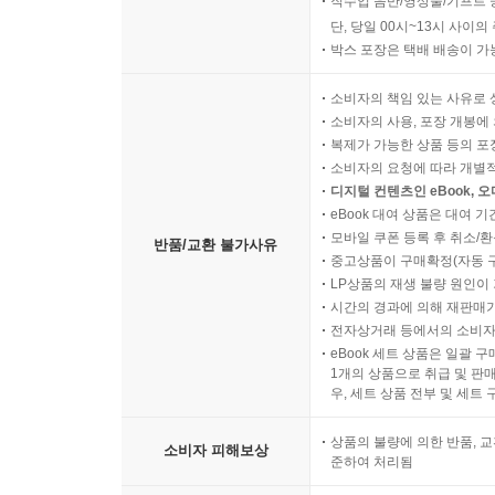
직수입 음반/영상물/기프트 
단, 당일 00시~13시 사이
박스 포장은 택배 배송이 가
소비자의 책임 있는 사유로 
소비자의 사용, 포장 개봉에 
복제가 가능한 상품 등의 포장을 
소비자의 요청에 따라 개별
디지털 컨텐츠인 eBook, 
eBook 대여 상품은 대여 기
모바일 쿠폰 등록 후 취소/환
반품/교환 불가사유
중고상품이 구매확정(자동 
LP상품의 재생 불량 원인이 기
시간의 경과에 의해 재판매가
전자상거래 등에서의 소비자
eBook 세트 상품은 일괄 
1개의 상품으로 취급 및 판매
우, 세트 상품 전부 및 세트
상품의 불량에 의한 반품, 교
소비자 피해보상
준하여 처리됨