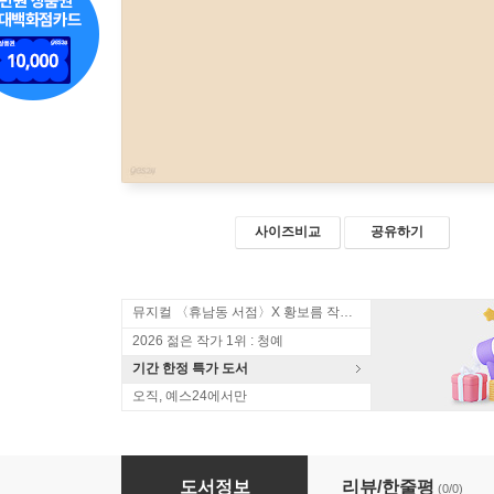
사이즈비교
공유하기
뮤지컬 〈휴남동 서점〉X 황보름 작가 북토크
2026 젊은 작가 1위 : 청예
기간 한정 특가 도서
오직, 예스24에서만
바람 올을 짜다
도서정보
리뷰/한줄평
(0/0)