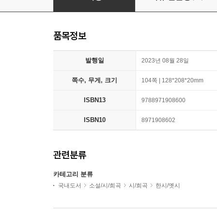
품목정보
발행일
2023년 08월 28일
쪽수, 무게, 크기
104쪽 | 128*208*20mm
ISBN13
9788971908600
ISBN10
8971908602
관련분류
카테고리 분류
국내도서
소설/시/희곡
시/희곡
한시/옛시