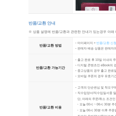
뙤창
세한도
유에스비 usb
눈 오는 저녁
반품/교환 안내
왕의 길
※ 상품 설명에 반품/교환과 관련한 안내가 있는경우 아래 
얼음꽃
마네킹
마이페이지 >
반품/교환 신청
반품/교환 방법
숨어버린 내 얼굴
판매자 배송 상품은 판매자와
골목길
출고 완료 후 10일 이내의 
어물전에서
디지털 콘텐츠인 eBook의 
반품/교환 가능기간
거리두기
중고상품의 경우 출고 완료일
해설
모바일 쿠폰의 경우 유효기간(
고객의 단순변심 및 착오구
직수입양서/직수입일서중 일
단, 아래의 주문/취소 조건인
오늘 00시 ~ 06시 30분 
반품/교환 비용
오늘 06시 30분 이후 주문