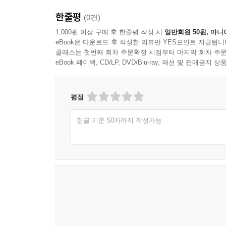
일탈, 그 유리벽 너머
한줄평
(0건)
치유 안 된 봄
1,000원 이상 구매 후 한줄평 작성 시
일반회원 50원, 마니
공항 실루엣
eBook은 다운로드 후 작성한 리뷰만 YES포인트 지급됩니
숙제 목록
클래스는 첫번째 회차 주문확정 시점부터 마지막 회차 주문
초보운전
eBook 페이백, CD/LP, DVD/Blu-ray, 패션 및 판매금
비밀
다문화
평점
숨겨진 나비
구두
한글 기준 50자까지 작성가능
징
소리개
역병
로드킬
04
몽돌도서관