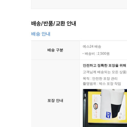
보도블록
황남빵
갈색 삶 그 향기
배송/반품/교환 안내
당김음
간이침대
배송 안내
배알拜謁
풍금
예스24 배송
배송 구분
배송비 : 2,500원
휘모리, 아다지오
부부
안전하고 정확한 포장을 위해 
포박
고객님께 배송되는 모든 상품을
도시의 가을
목적 : 안전한 포장 관리
손톱
촬영범위 : 박스 포장 작업
05
포장 안내
밤, 포구
장마, 퇴근길