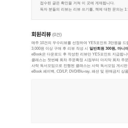
접수된 글은 확인을 거쳐 이 곳에 게재됩니다.
02
독자 분들의 리뷰는 리뷰 쓰기를, 책에 대한 문의는 1:
갈매기 난초
발구름판
회원리뷰
(0건)
봄, 영화 한 편
매주 10건의 우수리뷰를 선정하여 YES포인트 3만원을 드
빛의 옷감
3,000원 이상 구매 후 리뷰 작성 시
일반회원 300원, 마니아
워라밸
eBook은 다운로드 후 작성한 리뷰만 YES포인트 지급됩니
아주 심기
클래스는 첫번째 회차 주문확정 시점부터 마지막 회차 주문
봄 일기
사락 독서모임으로 진행된 클래스는 사락 독서모임 게시판
eBook 페이백, CD/LP, DVD/Blu-ray, 패션 및 판매금
아카시아 피면
감나무 서정
가을
여보세요
토스를 하다
03