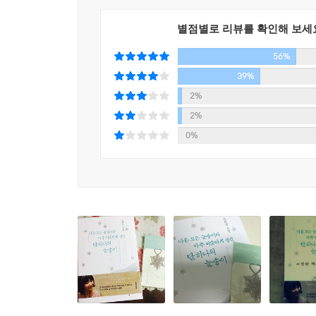
_은희경, 『문학동네』, 2014년 봄호
별점별로 리뷰를 확인해 보세
그래서일까. 우리를 관통하고 지나간 그 시간의
56%
긴밀하게 연결되어 있다. 유사한 인물들과 동일한
소설들 전체를 아우르고 있는 마지막 작품 「금성
39%
그러므로 이 작품집은, ‘눈송이 연작’이라 불러야 할
2%
2%
스쳐가듯 소소한 에피소드로 연결되고 있는 『눈
0%
문제의식에는 오히려 더 부합한다. 이 연작의 표제가 
거기서 멀지 않다. 당겨 말해, 『눈송이』는 구조를 전
보존하는 보다 개방적인 형태의 ‘연결(아주 비슷하게
_차미령, 『문학동네』, 2014년 봄호
각각의 단편으로 흩어져 있을 때는 미처 알아차리지
별들이 모여 다시 제각각의 별자리를 이루듯, 날실과
그 안엔, 우리의 시간들도 함께 엮여들어간다. 당신
시간들. 그 시간들은 힘이 세다. 그래서 이렇게 농