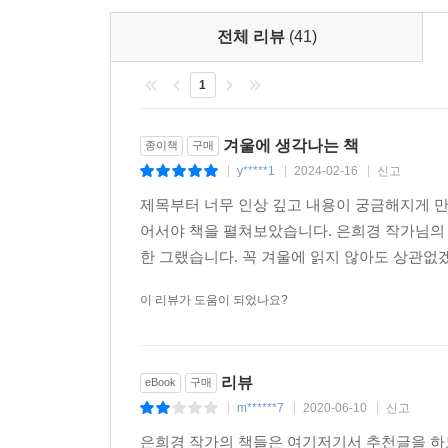
우리는 각자의 인생을 살지만 끊임없이 타인과 스
전체 리뷰
(41)
순간이 있었을 테고, 또 그것이 인생을 바꿔놓았는지
_은희경, 『문학동네』, 2014년 봄호
1
“선으로 면을 만들어나가는” 뜨개질처럼, 엉킨 실타
겨울에 생각나는 책
종이책
구매
쌓여나간다. ‘눈송이 연작’은 어쩌면, 그 시간의 흔
y*****1
2024-02-16
신고
|
|
|
그것들은 각각 홀로이며 또한 모두인 동시에, 다시
제목부터 너무 인상 깊고 내용이 궁금해지게 만
비슷하지만 결국 단 하나의 ‘나’이듯. 각자 비슷한
어서야 책을 펼쳐보았습니다. 은희경 작가님의 
하나의 큰 밤하늘을 만들어 보이듯.
한 그랬습니다. 꼭 겨울에 읽지 않아도 상관없겠
겨울에서 봄으로, 그 시리고도 따뜻한 봄눈 같은 
이 리뷰가 도움이 되었나요?
그의 소설이, 단언컨대 한 번도 설익은 적이 없지
입술을 타고, 팔목을 타고 과즙이 흘러내릴 것 같
리뷰
eBook
구매
공기를 가득 채우고 있다.
m******7
2020-06-10
신고
|
|
|
공기가 부드러워지고 땅이 물기를 머금기 시작했다.
은희경 작가의 책들은 여기저기서 추천글을 하도