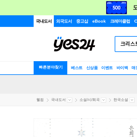
국내도서
외국도서
중고샵
eBook
크레마클럽
C
빠른분야찾기
베스트
신상품
이벤트
바이백
매
웰컴
국내도서
소설/시/희곡
한국소설