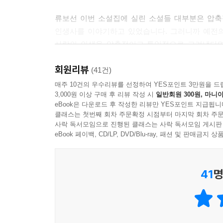
류보선 이번 소설집에 실린 소설들 대부분은 압축
인생사를 이야기하고 있었습니다. 그러니까 예전의
사람의 인생을 압축적이고 통일적으로 그려냈다면
차분하게 따라가고 있었다고나 할까요. (…) 
회원리뷰
단편소설들이 (…) 인생을 결정짓는 지속적인 계
(41건)
『눈송이』의 소설들은 이례적으로 유한한 인간이
매주 10건의 우수리뷰를 선정하여 YES포인트 3만원을 드
3,000원 이상 구매 후 리뷰 작성 시
일반회원 300원, 마니아
보여주고 있었기 때문입니다.
eBook은 다운로드 후 작성한 리뷰만 YES포인트 지급됩니
클래스는 첫번째 회차 주문확정 시점부터 마지막 회차 주문
은희경 사실 시간에 대한 생각이 굉장히 많아요. 
사락 독서모임으로 진행된 클래스는 사락 독서모임 게시판
통해 있는 것 같아요. 시간의 흐름, 소멸, 그리고 존
eBook 페이백, CD/LP, DVD/Blu-ray, 패션 및 판매금
_은희경+류보선, 『문학동네』, 2014년 봄호
41
명
우리의 몸과 마음을 관통하고 지나간 날실과 씨실의
“시간의 흐름, 인연, 스치고 흩어지면서
어디선가 함께 흘러가는 것들, 그런 걸 생각했던 것 