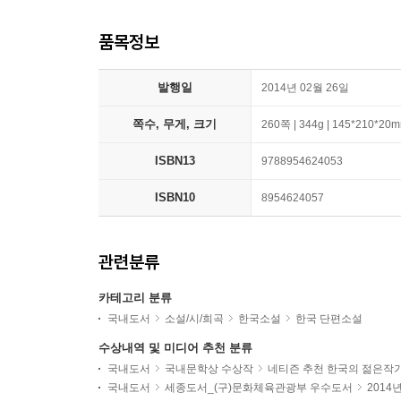
품목정보
발행일
2014년 02월 26일
쪽수, 무게, 크기
260쪽 | 344g | 145*210*20
ISBN13
9788954624053
ISBN10
8954624057
관련분류
카테고리 분류
국내도서
소설/시/희곡
한국소설
한국 단편소설
수상내역 및 미디어 추천 분류
국내도서
국내문학상 수상작
네티즌 추천 한국의 젊은작
국내도서
세종도서_(구)문화체육관광부 우수도서
2014