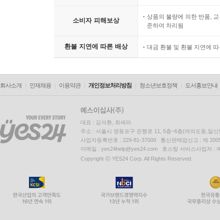
상품의 불량에 의한 반품, 교
소비자 피해보상
준하여 처리됨
환불 지연에 따른 배상
대금 환불 및 환불 지연에 
회사소개
인재채용
이용약관
개인정보처리방침
청소년보호정책
도서홍보안내
대표 : 김석환, 최세라
주소 : 서울시 영등포구 은행로 11, 5층~6층(여의도동,일신
사업자등록번호 : 229-81-37000 통신판매업신고 : 제 200
이메일 : yes24help@yes24.com 호스팅 서비스사업자 :
Copyright ⓒ YES24 Corp. All Rights Reserved.