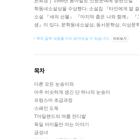
은희경 │ 1995년 동아일보 신춘문예에 중편소설 
학동네소설상을 수상했다. 소설집 『타인에게 말 
소설 『새의 선물』 『마지막 춤은 나와 함께』 
생』이 있다. 문학동네소설상, 동서문학상, 이상문
책의 일부 내용을 미리 읽어보실 수 있습니다.
미리보기
목차
다른 모든 눈송이와
아주 비슷하게 생긴 단 하나의 눈송이
프랑스어 초급과정
스페인 도둑
T아일랜드의 여름 잔디밭
독일 아이들만 아는 이야기
금성녀