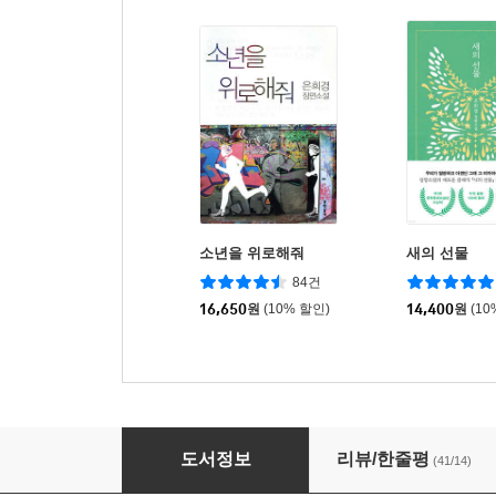
소년을 위로해줘
새의 선물
84건
16,650
원
(10% 할인)
14,400
원
(10
다른 모든 눈송이와 아주 비슷하게 생긴 단 하나
도서정보
리뷰/한줄평
(41/14)