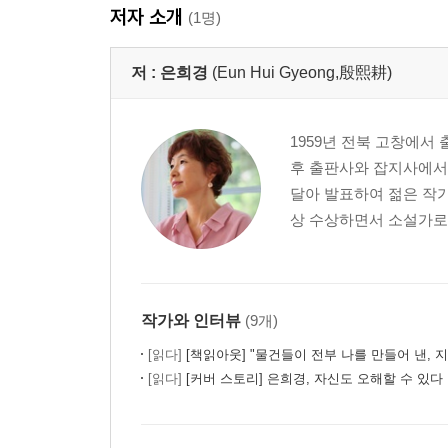
저자 소개
(1명)
저 :
은희경
(Eun Hui Gyeong,殷熙耕)
1959년 전북 고창에서
후 출판사와 잡지사에서
달아 발표하여 젊은 작가
상 수상하면서 소설가로서
작가와 인터뷰
(9개)
[읽다]
[책읽아웃] "물건들이 전부 나를 만들어 낸, 지나간 시간들이
[읽다]
[커버 스토리] 은희경, 자신도 오해할 수 있다