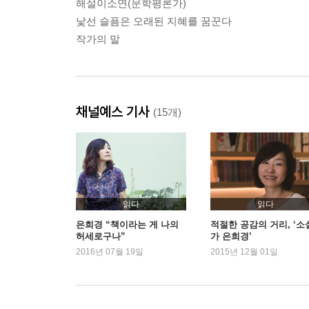
해설이소연(문학평론가)
낯선 슬픔은 오래된 지혜를 꿈꾼다
작가의 말
채널예스 기사
(15개)
읽다
읽다
은희경 “책이라는 게 나의
적절한 공감의 거리, ‘소
허세로구나”
가 은희경’
2016년 07월 19일
2015년 12월 01일