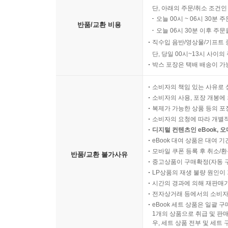
단, 아래의 주문/취소 조건인
오늘 00시 ~ 06시 30분 
반품/교환 비용
오늘 06시 30분 이후 주문
직수입 음반/영상물/기프트 
단, 당일 00시~13시 사이
박스 포장은 택배 배송이 가
소비자의 책임 있는 사유로 
소비자의 사용, 포장 개봉에 
복제가 가능한 상품 등의 포장을 
소비자의 요청에 따라 개별
디지털 컨텐츠인 eBook, 
eBook 대여 상품은 대여 기
모바일 쿠폰 등록 후 취소/환
반품/교환 불가사유
중고상품이 구매확정(자동 
LP상품의 재생 불량 원인이 기
시간의 경과에 의해 재판매가
전자상거래 등에서의 소비자
eBook 세트 상품은 일괄 
1개의 상품으로 취급 및 판매
우, 세트 상품 전부 및 세트