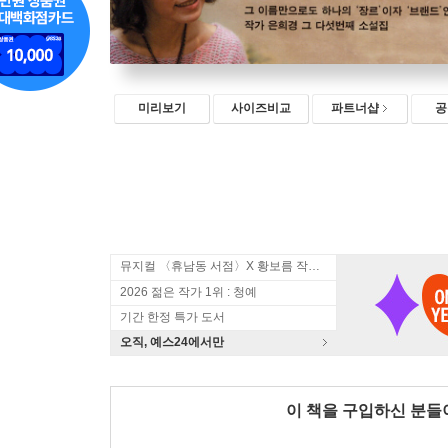
미리보기
사이즈비교
파트너샵
공
뮤지컬 〈휴남동 서점〉X 황보름 작가 북토크
2026 젊은 작가 1위 : 청예
기간 한정 특가 도서
오직, 예스24에서만
이 책을 구입하신 분