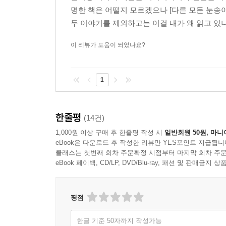
봄을 기다리는 마음 한편, 왠지 아직은 겨울을 완전
명한 책은 어떨지 모르겠으나 [다른 모둔 눈송
맞는 그 눈송이들, 시리고도 따뜻한 각자의 이야기들
두 이야기를 제외하고는 이걸 내가 왜 읽고 있나..
이 리뷰가 도움이 되었나요?
놀랍다. 지금 은희경이 다다른 이 자리가. 다른 모
생명을 불어넣어준 저 단 하나의 눈송이를 생각한다.
자취를 우리는 어둔 눈으로 따라갈 것이다._차미령
1
너무 가까워지면 ‘관계’가 개인을 삼키고, 너무 멀
찾는 일은 쉽지 않다._권희철(문학평론가)
한줄평
(14건)
1,000원 이상 구매 후 한줄평 작성 시
일반회원 50원, 마니
eBook은 다운로드 후 작성한 리뷰만 YES포인트 지급됩니
클래스는 첫번째 회차 주문확정 시점부터 마지막 회차 주문
eBook 페이백, CD/LP, DVD/Blu-ray, 패션 및 판매금
평점
한글 기준 50자까지 작성가능