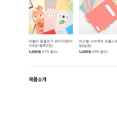
러블리 동물친구 편지지(편지
파스텔 서브젝트 심플노트
지4장+봉투2장)
덤(낱권)
1,000
원
(17% 할인)
1,600
원
(20% 할인)
제품소개