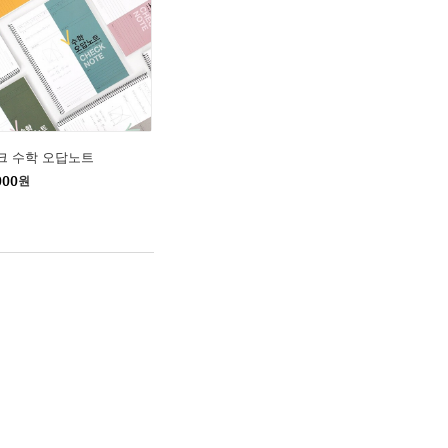
크 수학 오답노트
000
원