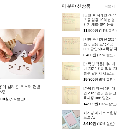
이 분야 신상품
더보기
[양면] 애니캐넌 2027
초등 임용 10회분 답
안지 세트(교직논술
+교육과정)
11,900
원
(14% 할인)
[양면] 애니캐넌 2027
초등 임용 교육과정
omr 답안지(과목명 적
용 10회분)
6,400
원
(15% 할인)
[과목명 적용] 애니캐
넌 2027 초등 임용 20
회분 답안지 세트(교
직논술+교육과정)
19,800
원
(9% 할인)
옹이 실리콘 코스터 컵받
[과목명 적용] 애니캐
 5종
넌 2027 초등 임용 교
육과정 omr 답안지
500
원
(6% 할인)
(20회분)
14,900
원
(10% 할인)
비기닝 라이트 트윈링
노트 A5
2,610
원
(10% 할인)