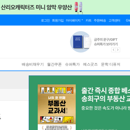
로그인
회원가입
마이페이지
카트
주문/배송
고객센터
Gl
배송비채우기
월간쿠폰
슈퍼특가
예스굿즈
문학 디퓨저
트