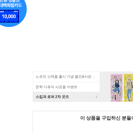
노르잇 신제품 출시 기념 할인&사은품 증정!
문학 디퓨저 사은품 이벤트
스킵과 로퍼 2차 굿즈
이 상품을 구입하신 분