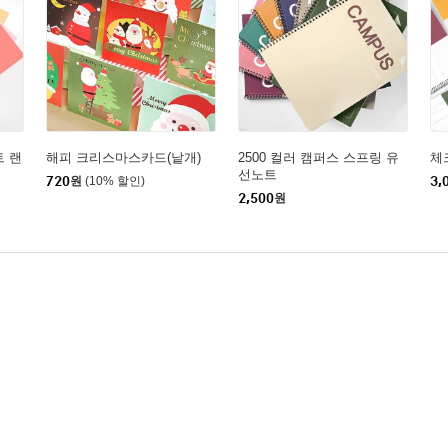
 랜
해피 크리스마스카드(낱개)
2500 컬러 캠퍼스 스프링 유
체
선노트
720
원
(10% 할인)
3,
2,500
원