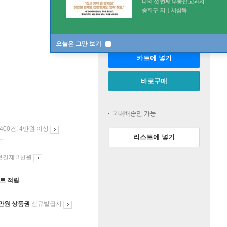
판매중
오늘은 그만 보기
카트에 넣기
바로구매
국내배송만 가능
 400건, 4만원 이상
리스트에 넣기
첫결제 3천원
인트 적립
만원 상품권
신규발급시