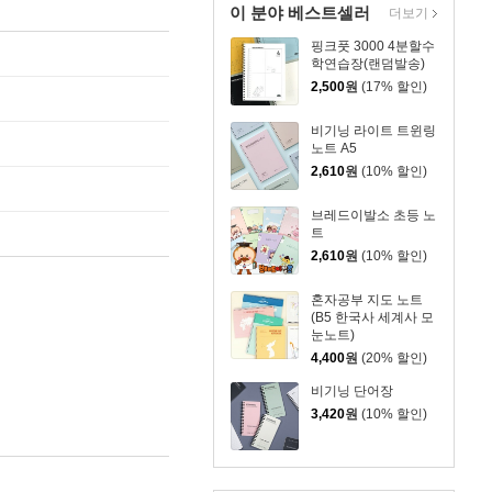
이 분야 베스트셀러
더보기
핑크풋 3000 4분할수
학연습장(랜덤발송)
2,500
원
(17% 할인)
비기닝 라이트 트윈링
노트 A5
2,610
원
(10% 할인)
브레드이발소 초등 노
트
2,610
원
(10% 할인)
혼자공부 지도 노트
(B5 한국사 세계사 모
눈노트)
4,400
원
(20% 할인)
비기닝 단어장
3,420
원
(10% 할인)