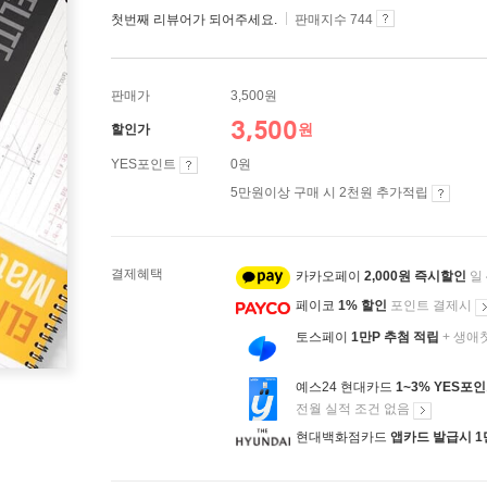
첫번째 리뷰어가 되어주세요.
판매지수 744
판매가
3,500원
3,500
원
할인가
YES포인트
0원
5만원이상 구매 시 2천원 추가적립
결제혜택
카카오페이
2,000원 즉시할인
일
페이코
1% 할인
포인트 결제시
토스페이
1만P 추첨 적립
+ 생애
예스24 현대카드
1~3% YES포
전월 실적 조건 없음
현대백화점카드
앱카드 발급시 1