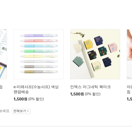
립
e-미래샤프(수능샤프) 색상
인덱스 마그네틱 북마크
야
랜덤배송
침
1,500
원
(0% 할인)
1,500
원
(0% 할인)
1,
보세요.
전체보기