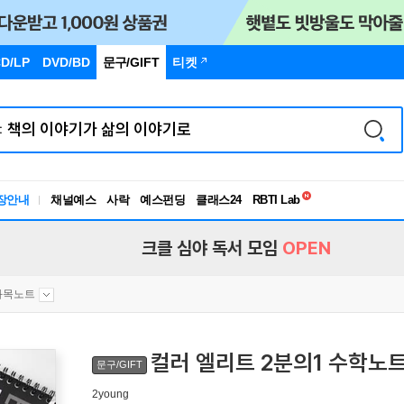
D/LP
DVD/BD
문구
/GIFT
티켓
독서유형검사
RBTI Lab
장안내
채널예스
사락
예스펀딩
클래스24
독서유형검사
크클 심야 독서 모임
OPEN
과목노트
컬러 엘리트 2분의1 수학노
문구/GIFT
2young