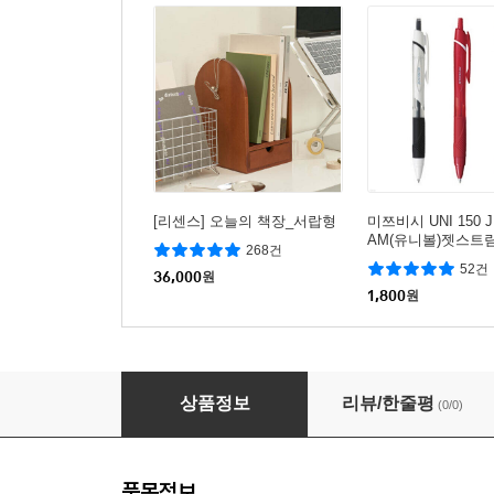
[리센스] 오늘의 책장_서랍형
미쯔비시 UNI 150 
AM(유니볼)젯스트림
268건
5mm_레드
52건
36,000
원
1,800
원
컬러 엘리트 2분의1 수학노트
상품정보
리뷰/한줄평
(0/0)
품목정보