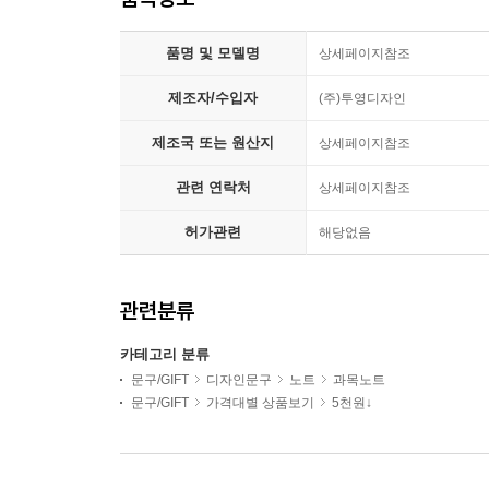
품명 및 모델명
상세페이지참조
제조자/수입자
(주)투영디자인
제조국 또는 원산지
상세페이지참조
관련 연락처
상세페이지참조
허가관련
해당없음
관련분류
카테고리 분류
문구/GIFT
디자인문구
노트
과목노트
문구/GIFT
가격대별 상품보기
5천원↓