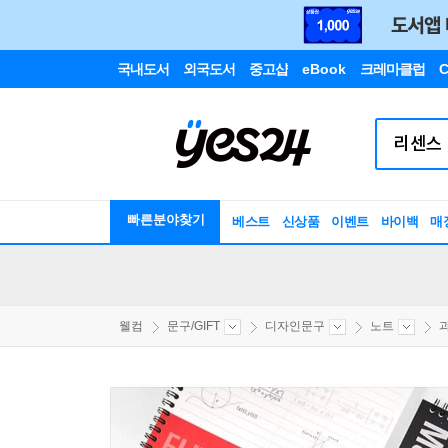
국내도서
외국도서
중고샵
eBook
크레마클럽
C
빠른분야찾기
베스트
신상품
이벤트
바이백
매
웰컴
문구/GIFT
디자인문구
노트