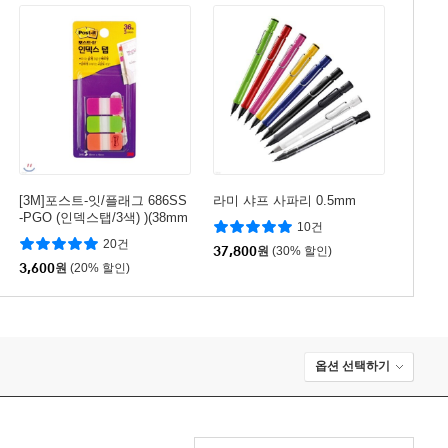
[3M]포스트-잇/플래그 686SS
라미 샤프 사파리 0.5mm
-PGO (인덱스탭/3색) )(38mm
10건
x18mm)
20건
37,800
원
(30% 할인)
3,600
원
(20% 할인)
옵션 선택하기