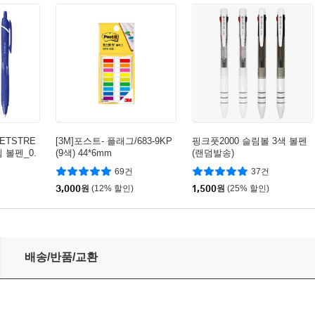
JETSTRE
[3M]포스트- 플래그/683-9KP
핑크풋2000 슬림볼 3색 볼펜
 볼펜_0.
(9색) 44*6mm
(랜덤발송)
69건
37건
3,000
원
(12% 할인)
1,500
원
(25% 할인)
배송/반품/교환