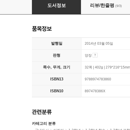
새들은 왜 깃털이 있을까?
도서정보
리뷰/한줄평
(9/3)
품목정보
발행일
2014년 03월 05일
판형
양장
쪽수, 무게, 크기
32쪽 | 402g | 279*216*15m
ISBN13
9788974783860
ISBN10
897478386X
관련분류
카테고리 분류