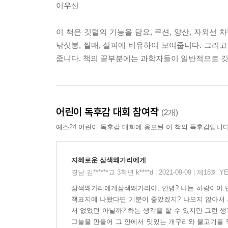
이우신
이 책은 깃털의 기능을 담요, 쿠션, 양산, 자외선 차
낚싯봉, 썰매, 설피에 비유하여 보여줍니다. 그리고
줍니다. 책의 끝부분에는 과학자들이 일반적으로 깃
어린이 독후감 대회 참여작
(2개)
예스24 어린이 독후감 대회에 응모된 이 책의 독후감입니다
지혜로운 삼색왜가리에게
경남 김******교 3학년 k****d
2021-09-09
제18회 Y
|
|
삼색왜가리에게삼색왜가리야, 안녕? 나는 하랑이야.난
책표지에 나왔다면 기분이 좋았겠지? 나오지 않아서 
서 없었던 아닐까? 하는 생각을 할 수 있지만 그런 
그늘을 만들어 그 안에서 맛있는 개구리와 물고기를 