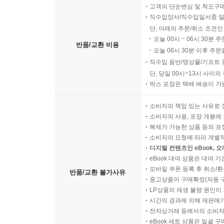
고객의 단순변심 및 착오구
직수입양서/직수입일서중 일
단, 아래의 주문/취소 조건인
오늘 00시 ~ 06시 30분 
반품/교환 비용
오늘 06시 30분 이후 주문
직수입 음반/영상물/기프트 
단, 당일 00시~13시 사이
박스 포장은 택배 배송이 가
소비자의 책임 있는 사유로 
소비자의 사용, 포장 개봉에 
복제가 가능한 상품 등의 포장을 
소비자의 요청에 따라 개별
디지털 컨텐츠인 eBook, 
eBook 대여 상품은 대여 기
모바일 쿠폰 등록 후 취소/환
반품/교환 불가사유
중고상품이 구매확정(자동 
LP상품의 재생 불량 원인이 기
시간의 경과에 의해 재판매가
전자상거래 등에서의 소비자
eBook 세트 상품은 일괄 