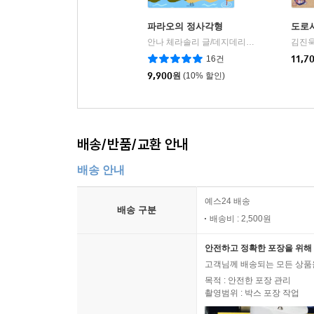
파라오의 정사각형
도로
안나 체라솔리 글/데지데리아 귀차아르디니 그림/김효정 역
김진욱
16건
11,7
9,900
원
(10% 할인)
배송/반품/교환 안내
배송 안내
예스24 배송
배송 구분
배송비 : 2,500원
안전하고 정확한 포장을 위해 
고객님께 배송되는 모든 상품을
목적 : 안전한 포장 관리
촬영범위 : 박스 포장 작업