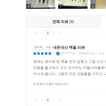
4
2
2
전체 리뷰
(9)
1
내돈내산 책들 리뷰
종이책
구매
p*********e
2020-07-13
신고
|
|
|
원래는 원서로 된 책을 먼저 접했고 그걸 사고 
깃털을 들고와서 고이 모셔두는 아들녀석들에게 딱
미나게 봅니다. 그동안 모은 깃털들을 가지고 나
이 리뷰가 도움이 되었나요?
1