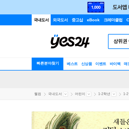
국내도서
외국도서
중고샵
eBook
크레마클럽
C
빠른분야찾기
베스트
신상품
이벤트
바이백
매
웰컴
국내도서
어린이
1-2학년
1-