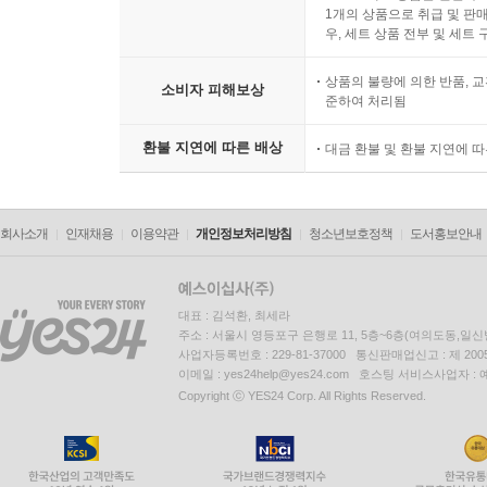
1개의 상품으로 취급 및 판매
우, 세트 상품 전부 및 세트
상품의 불량에 의한 반품, 교
소비자 피해보상
준하여 처리됨
환불 지연에 따른 배상
대금 환불 및 환불 지연에 
회사소개
인재채용
이용약관
개인정보처리방침
청소년보호정책
도서홍보안내
대표 : 김석환, 최세라
주소 : 서울시 영등포구 은행로 11, 5층~6층(여의도동,일신
사업자등록번호 : 229-81-37000 통신판매업신고 : 제 200
이메일 : yes24help@yes24.com 호스팅 서비스사업자 :
Copyright ⓒ YES24 Corp. All Rights Reserved.