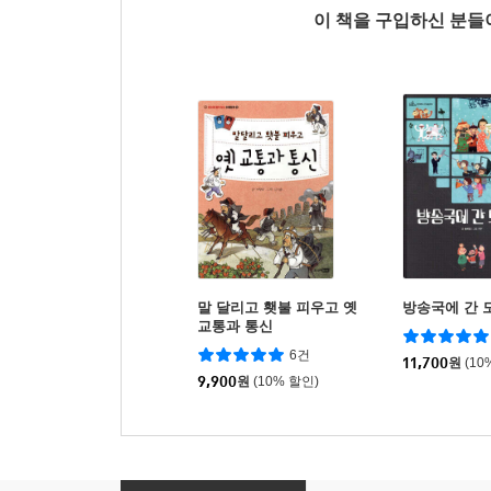
이 책을 구입하신 분
말 달리고 횃불 피우고 옛
방송국에 간 
교통과 통신
6건
11,700
원
(10
9,900
원
(10% 할인)