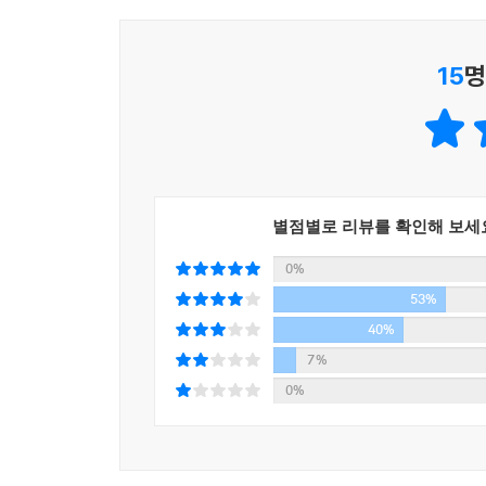
그리고 다시 잠들기 전까지 하는 일이라고는 오직 나
15
명
--- p.58
그녀는 열심히 밥을 먹었다. 다 먹은 다음 물을 가
다. 쟁반 위에 있던 물병과 유리컵을 내려놓고 거기
'내가 언제 밥을 먹었죠?'
별점별로 리뷰를 확인해 보세
그 겨울은 우리 둘 다에게 몹시 힘들었다.
0%
53%
--- p.54
40%
7%
0%