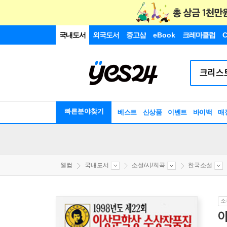
국내도서
외국도서
중고샵
eBook
크레마클럽
C
빠른분야찾기
베스트
신상품
이벤트
바이백
매
웰컴
국내도서
소설/시/희곡
한국소설
소
아