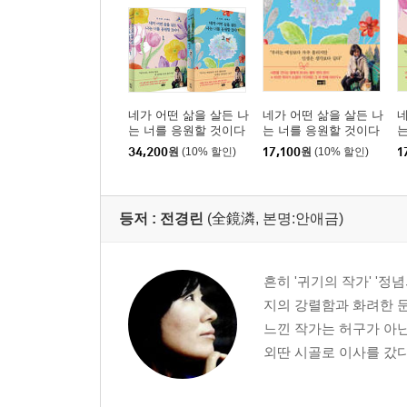
네가 어떤 삶을 살든 나
네가 어떤 삶을 살든 나
네
는 너를 응원할 것이다
는 너를 응원할 것이다
는
1,2 세트
2
1
34,200
원
(10% 할인)
17,100
원
(10% 할인)
1
등저 :
전경린
(全鏡潾, 본명:안애금)
흔히 '귀기의 작가' '
지의 강렬함과 화려한 문
느낀 작가는 허구가 아닌
외딴 시골로 이사를 갔다