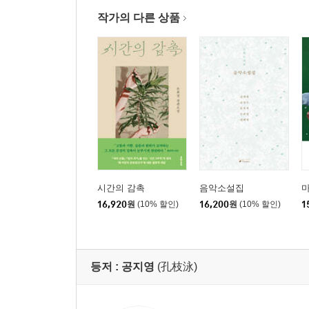
작가의 다른 상품
시간의 감촉
음악소설집
마
16,920
원
(10% 할인)
16,200
원
(10% 할인)
1
등저 :
공지영
(孔枝泳)