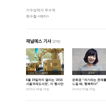
기수상작가 우수작
최수철 <매미>
채널예스 기사
(2개)
읽다
읽다
6월 19일까지 열리는 '2016
은희경 “자기라는 존재
서울국제도서전', 이 행사만
느낄 때, 행복하다”
은!
2016년 06월 16일
2014년 03월 20일