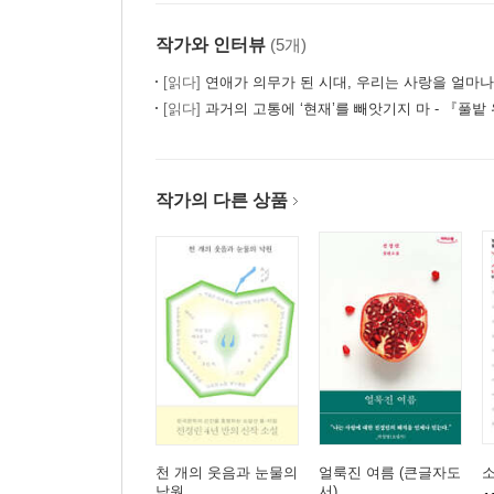
작가와 인터뷰
(5개)
[읽다]
연애가 의무가 된 시대, 우리는 사랑을 얼마나
[읽다]
과거의 고통에 ‘현재’를 빼앗기지 마 - 『풀밭
작가의 다른 상품
천 개의 웃음과 눈물의
얼룩진 여름 (큰글자도
낙원
서)