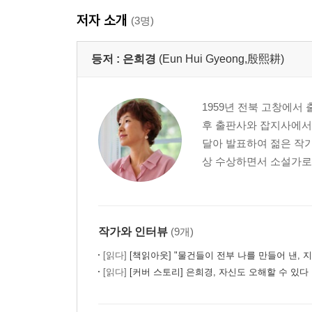
저자 소개
(3명)
등저 :
은희경
(Eun Hui Gyeong,殷熙耕)
1959년 전북 고창에서
후 출판사와 잡지사에서
달아 발표하여 젊은 작가
상 수상하면서 소설가로서
작가와 인터뷰
(9개)
[읽다]
[책읽아웃] "물건들이 전부 나를 만들어 낸, 지나간 시간들이
[읽다]
[커버 스토리] 은희경, 자신도 오해할 수 있다