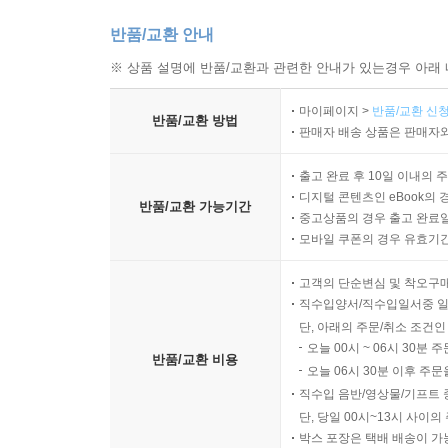
반품/교환 안내
※ 상품 설명에 반품/교환과 관련한 안내가 있는경우 아래 
마이페이지 >
반품/교환 신청
반품/교환 방법
판매자 배송 상품은 판매자와
출고 완료 후 10일 이내의 
디지털 콘텐츠인 eBook의 
반품/교환 가능기간
중고상품의 경우 출고 완료일
모바일 쿠폰의 경우 유효기간(
고객의 단순변심 및 착오구
직수입양서/직수입일서중 일
단, 아래의 주문/취소 조건인
오늘 00시 ~ 06시 30분 
반품/교환 비용
오늘 06시 30분 이후 주문
직수입 음반/영상물/기프트 
단, 당일 00시~13시 사이
박스 포장은 택배 배송이 가