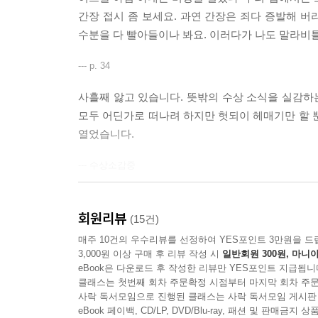
간장 접시 좀 보세요. 과연 간장은 죄다 증발해 
수분을 다 빨아들이나 봐요. 이러다가 나도 말라비틀
--- p. 34
사흘째 앓고 있습니다. 뜻밖의 수상 소식을 실감하는
모두 어딘가로 떠나려 하지만 헛되이 헤매기만 할 
열었습니다.
--- 수상소감중
나는 터무니없이 결연하게 다짐한다. 그 다짐에 내 
시키지도 않았는데 텔레비젼이 때맞춰 궁금증을 풀어
회원리뷰
(15건)
하고 있다. 이런 제길, 나는 맥이 풀린다. 다짐하나
매주 10건의 우수리뷰를 선정하여 YES포인트 3만원을 드
만, 믿고 싶지 않은 일이지만, 그 노래는 내 이비에서
3,000원 이상 구매 후 리뷰 작성 시
일반회원 300원, 마니아
eBook은 다운로드 후 작성한 리뷰만 YES포인트 지급됩니
클래스는 첫번째 회차 주문확정 시점부터 마지막 회차 주문
--- p.319
사락 독서모임으로 진행된 클래스는 사락 독서모임 게시판
eBook 페이백, CD/LP, DVD/Blu-ray, 패션 및 판매금
나는 아내를 위해 모든 것을 했다. 그것을 아내는 