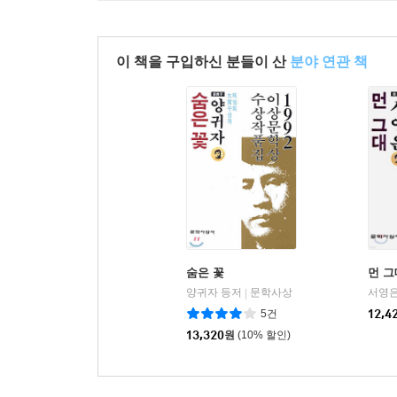
이 책을 구입하신 분들이 산
분야 연관 책
숨은 꽃
먼 그
양귀자 등저
문학사상
서영은
|
5건
12,4
13,320
원
(10% 할인)