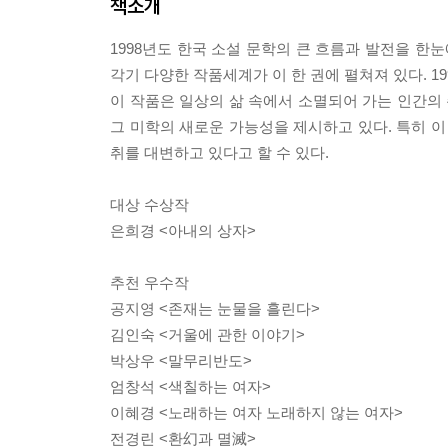
책소개
1998년도 한국 소설 문학의 큰 흐름과 발전을 한
각기 다양한 작품세계가 이 한 권에 펼쳐져 있다. 1
이 작품은 일상의 삶 속에서 소멸되어 가는 인간의
그 미학의 새로운 가능성을 제시하고 있다. 특히 이
취를 대변하고 있다고 할 수 있다.
대상 수상작
은희경 <아내의 상자>
추천 우수작
공지영 <존재는 눈물을 흘린다>
김인숙 <거울에 관한 이야기>
박상우 <말무리반도>
엄창석 <색칠하는 여자>
이혜경 <노래하는 여자 노래하지 않는 여자>
전경린 <환幻과 멸滅>