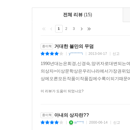
전체 리뷰
(15)
1
2
3
거대한 불만의 무덤
종이책
y********i
2013-04-17
신고
|
|
|
1990년대는은희경,신경숙,양귀자로대변되
의상자>이상문학상은우리나라에서가장권위
상에오른모든작품이작품집에수록이되기때문에
이 리뷰가 도움이 되었나요?
아내의 상자란??
종이책
w****f
2000-06-14
신고
|
|
|