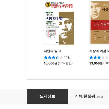
시인의 별 외
사랑의 예감 
15건
10,800
원
(10% 할인)
13,050
원
(10
아내의 상자 외
도서정보
리뷰/한줄평
(15/1)