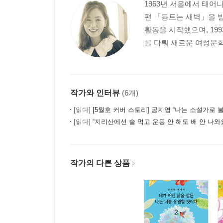
1963년 서울에서 태어
편 「동트는 새벽」을 발
활동을 시작했으며, 1
를 다뤄 새로운 여성문학
작가와 인터뷰
(6개)
[읽다]
[5월호 커버 스토리] 공지영 “나는 소설가로 불리
[읽다]
“지리산에선 술 먹고 운동 안 해도 배 안 나와요” - 『공지영
작가의 다른 상품