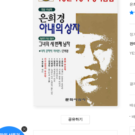
은
정
판
Y
결
배
배
공유하기