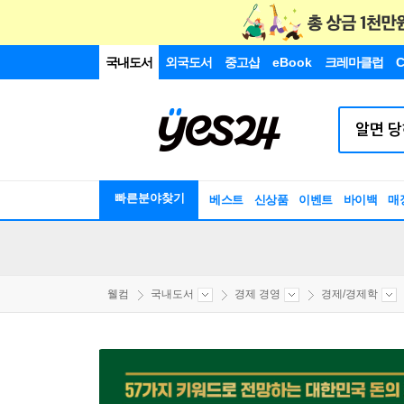
국내도서
외국도서
중고샵
eBook
크레마클럽
C
빠른분야찾기
베스트
신상품
이벤트
바이백
매
웰컴
국내도서
경제 경영
경제/경제학