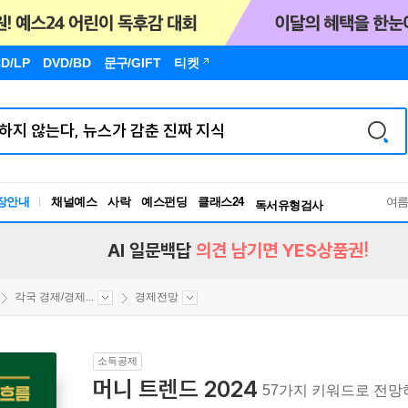
D/LP
DVD/BD
문구
/GIFT
티켓
장안내
채널예스
사락
예스펀딩
클래스24
독서유형검사
여
RBTI Lab
독서유형검사
AI 일문백답
의견 남기면 YES상품권!
각국 경제/경제...
경제전망
소득공제
머니 트렌드 2024
57가지 키워드로 전망