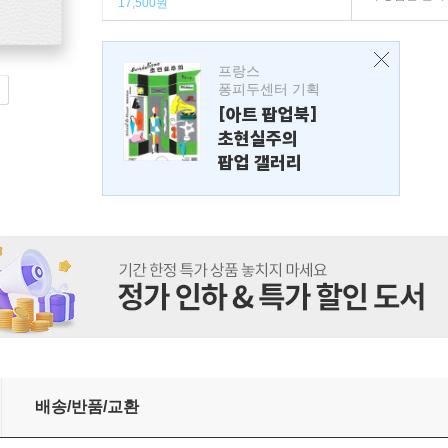
17,500원
프랑스
퐁피두센터 기획
[아트 팝업북]
초현실주의
팝업 갤러리
배송/반품/교환