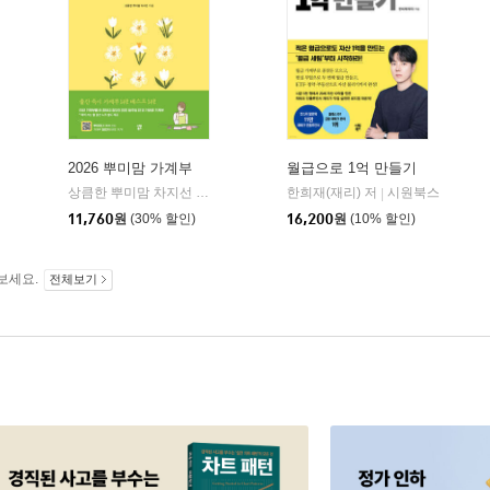
2026 뿌미맘 가계부
월급으로 1억 만들기
상큼한 뿌미맘 차지선 저
시원북스
한희재(재리) 저
시원북스
|
|
11,760
원
(30% 할인)
16,200
원
(10% 할인)
보세요.
전체보기