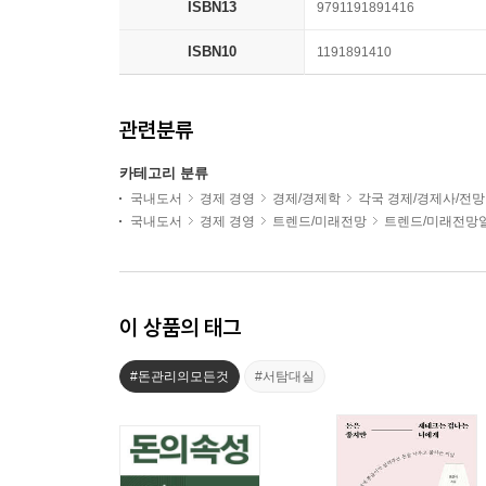
ISBN13
9791191891416
ISBN10
1191891410
관련분류
카테고리 분류
국내도서
경제 경영
경제/경제학
각국 경제/경제사/전망
국내도서
경제 경영
트렌드/미래전망
트렌드/미래전망
이 상품의 태그
#돈관리의모든것
#서탐대실