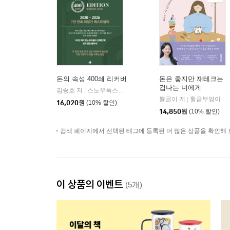
돈의 속성 400쇄 리커버
돈은 좋지만 재테크는
겁나는 너에게
김승호 저
스노우폭스북스
|
뿅글이 저
황금부엉이
|
16,020
원
(10% 할인)
14,850
원
(10% 할인)
검색 페이지에서 선택된 태그에 등록된 더 많은 상품을 확인해 
이 상품의 이벤트
(5개)