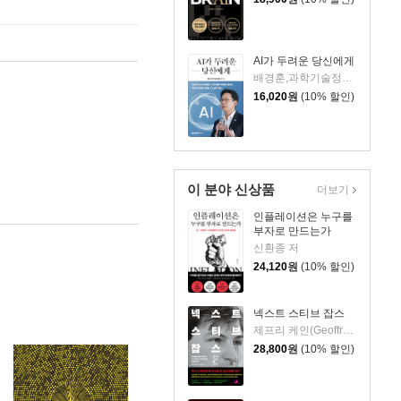
AI가 두려운 당신에게
배경훈,과학기술정보통신부 저
16,020
원
(10% 할인)
이 분야 신상품
더보기
인플레이션은 누구를
부자로 만드는가
신환종 저
24,120
원
(10% 할인)
넥스트 스티브 잡스
제프리 케인(Geoffrey Cain) 저/이민석 역
28,800
원
(10% 할인)