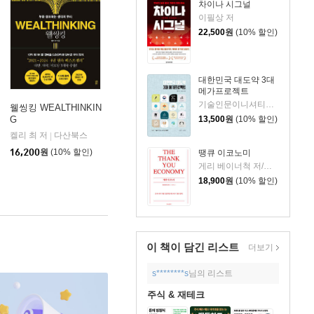
차이나 시그널
이필상 저
22,500
원
(10% 할인)
대한민국 대도약 3대
메가프로젝트
기술인문이니셔티브 집현 저
웰씽킹 WEALTHINKIN
13,500
원
(10% 할인)
G
켈리 최 저
다산북스
|
16,200
원
(10% 할인)
땡큐 이코노미
게리 베이너척 저/박선주 역
18,900
원
(10% 할인)
이 책이 담긴
리스트
더보기
s********s
님의 리스트
주식 & 재테크