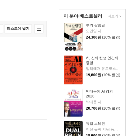
이 분야 베스트셀러
더보기
부의 갈림길
매
리스트에 넣기
오건영 저
24,300
원
(10% 할인)
AI, 신의 탄생 인간의
종말
엘리에저 유드코스키,네이트 소아레스 공저/고영훈 역
19,800
원
(10% 할인)
박태웅의 AI 강의
2026
박태웅 저
20,700
원
(10% 할인)
듀얼 브레인
이선 몰릭 저/신동숙 역
18,900
원
(10% 할인)