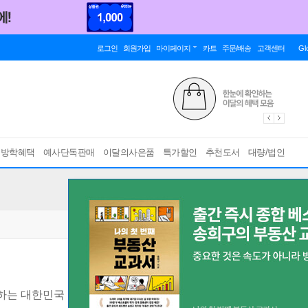
로그인
회원가입
마이페이지
카트
주문/배송
고객센터
Gl
름방학혜택
예사단독판매
이달의사은품
특가할인
추천도서
대량/법인
하는 대한민국 돈의 흐름