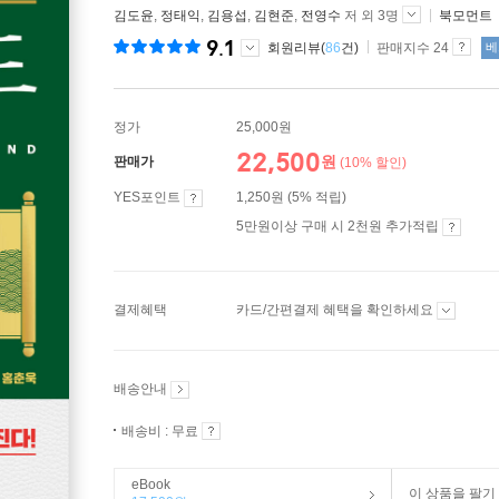
김도윤
,
정태익
,
김용섭
,
김현준
,
전영수
저 외 3명
북모먼트
9.1
회원리뷰(
86
건)
판매지수 24
베
정가
25,000원
22,500
원
판매가
(10% 할인)
YES포인트
1,250원 (5% 적립)
5만원이상 구매 시 2천원 추가적립
결제혜택
카드/간편결제 혜택을 확인하세요
배송안내
배송비 : 무료
eBook
이 상품을 팔기