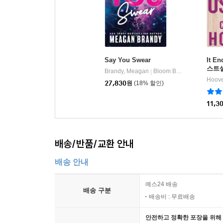
Say You Swear
It E
스트셀
Brandy, Meagan
Bloom Books
|
영문
Hoove
27,830
원
(18% 할인)
11,3
배송/반품/교환 안내
배송 안내
예스24 배송
배송 구분
배송비 : 무료배송
안전하고 정확한 포장을 위해 