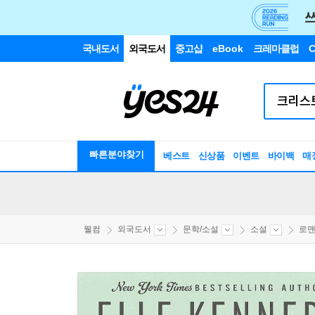
국내도서
외국도서
중고샵
eBook
크레마클럽
C
빠른분야찾기
베스트
신상품
이벤트
바이백
매
웰컴
외국도서
문학/소설
소설
로맨