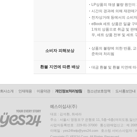
LP상품의 재생 불량 원인이 기
시간의 경과에 의해 재판매가
전자상거래 등에서의 소비자
eBook 세트 상품은 일괄 
1개의 상품으로 취급 및 판매
우, 세트 상품 전부 및 세트
상품의 불량에 의한 반품, 교
소비자 피해보상
준하여 처리됨
환불 지연에 따른 배상
대금 환불 및 환불 지연에 
회사소개
인재채용
이용약관
개인정보처리방침
청소년보호정책
도서홍보안내
대표 : 김석환, 최세라
주소 : 서울시 영등포구 은행로 11, 5층~6층(여의도동,일신
사업자등록번호 : 229-81-37000 통신판매업신고 : 제 200
이메일 : yes24help@yes24.com 호스팅 서비스사업자 :
Copyright ⓒ YES24 Corp. All Rights Reserved.