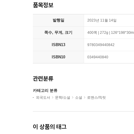
품목정보
발행일
2023년 11월 14일
쪽수, 무게, 크기
400쪽 | 272g | 126*198*30
ISBN13
9780349440842
ISBN10
0349440840
관련분류
카테고리 분류
외국도서
문학/소설
소설
로맨스/칙릿
이 상품의 태그