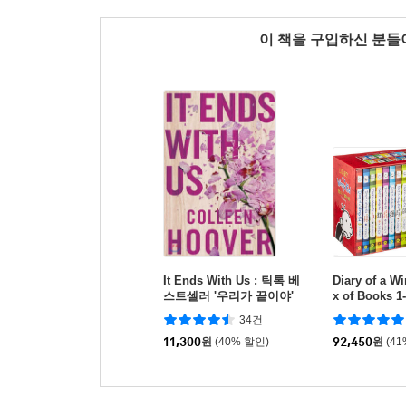
이 책을 구입하신 분
It Ends With Us : 틱톡 베
Diary of a W
스트셀러 '우리가 끝이야'
x of Books 
영문판
드 원서 14권
34건
국판)
11,300
원
(40% 할인)
92,450
원
(4