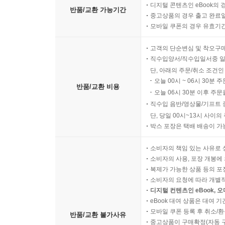
디지털 콘텐츠인 eBook의 
반품/교환 가능기간
중고상품의 경우 출고 완료일
모바일 쿠폰의 경우 유효기간(
고객의 단순변심 및 착오구
직수입양서/직수입일서중 일
단, 아래의 주문/취소 조건인
오늘 00시 ~ 06시 30분 
반품/교환 비용
오늘 06시 30분 이후 주문
직수입 음반/영상물/기프트 
단, 당일 00시~13시 사이
박스 포장은 택배 배송이 가
소비자의 책임 있는 사유로 
소비자의 사용, 포장 개봉에 
복제가 가능한 상품 등의 포장을 
소비자의 요청에 따라 개별
디지털 컨텐츠인 eBook, 
eBook 대여 상품은 대여 기
모바일 쿠폰 등록 후 취소/환
반품/교환 불가사유
중고상품이 구매확정(자동 