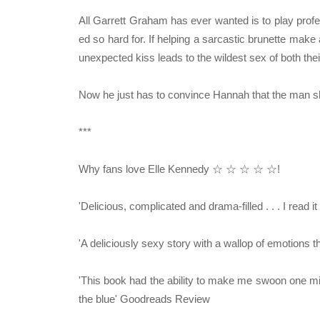
All Garrett Graham has ever wanted is to play profe
ed so hard for. If helping a sarcastic brunette make 
unexpected kiss leads to the wildest sex of both their l
Now he just has to convince Hannah that the man she
***
Why fans love Elle Kennedy ☆ ☆ ☆ ☆ ☆!
'Delicious, complicated and drama-filled . . . I read i
'A deliciously sexy story with a wallop of emotions
'This book had the ability to make me swoon one minu
the blue' Goodreads Review