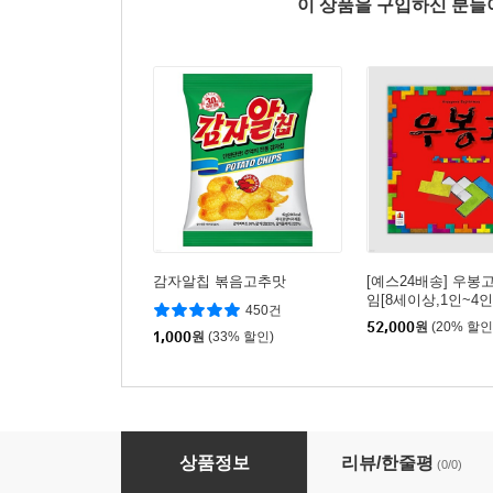
이 상품을 구입하신 분
감자알칩 볶음고추맛
[예스24배송] 우봉고
임[8세이상,1인~4인
450건
52,000
원
(20% 할인
1,000
원
(33% 할인)
라이트파스텔 프리미엄 여행용파우치 6종세트 
상품정보
리뷰/한줄평
(0/0)