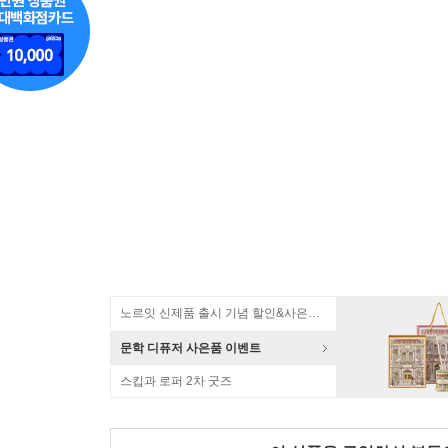
노르잇 신제품 출시 기념 할인&사은품 증정!
문학 디퓨저 사은품 이벤트
스킵과 로퍼 2차 굿즈