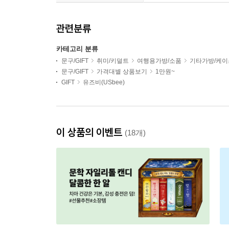
관련분류
카테고리 분류
문구/GIFT
취미/키덜트
여행용가방/소품
기타가방/케이
문구/GIFT
가격대별 상품보기
1만원~
GIFT
유즈비(USbee)
이 상품의 이벤트
(18개)