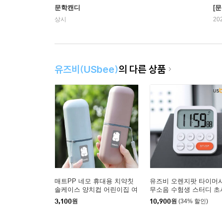
문학캔디
[문
상시
20
유즈비(USbee)
의 다른 상품
매트PP 네모 휴대용 치약칫
유즈비 오렌지팟 타이머
솔케이스 양치컵 어린이집 여
무소음 수험생 스터디 초
행용 칫솔통
제과제빵
3,100
원
10,900
원
(34% 할인)