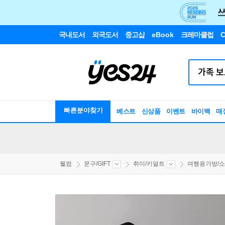
국내도서
외국도서
중고샵
eBook
크레마클럽
C
빠른분야찾기
베스트
신상품
이벤트
바이백
매
웰컴
문구/GIFT
취미/키덜트
여행용가방/