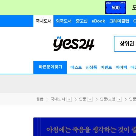
국내도서
외국도서
중고샵
eBook
크레마클럽
C
빠른분야찾기
베스트
신상품
이벤트
바이백
매
웰컴
국내도서
인문
인문/교양
인