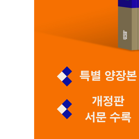
호두주먹이라 불린 사나이 238
칼럼을 위한 칼럼 242
4부 이 세상 것이면서 이 세상 것이 아닌 것들에 대
내 인생의 영화: 안토니아스 라인 249
설원에 핀 장미 아닌 꽃: 홍상수의 초기 영화 271
박식하고, 로맨틱하고, 예술적인 살인마: 한니발 렉터
반영웅으로서 영웅, 관념론자로서 유물론자, 죽은 자로
5부 찰나의 행복보다는 ‘소소한 근심’을 누리며 살
인간이라는 복잡한 존재 〈도무스 코리아domus kor
행복보다 소소하게 불행한 삶을 꿈꾸는 이유 _ 〈신
김영민이란 무엇인가 _ 〈문화일보〉 나윤석 기자와의
에필로그 책이 나오기까지 383