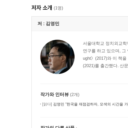
저자 소개
(1명)
저 :
김영민
서울대학교 정치외교학부
연구를 하고 있으며, 그 연장
ught》(2017)와 
(2021)를 출간했다. 
작가와 인터뷰
(2개)
[읽다]
김영민 “한국을 재점검하자, 모색의 시간을 가
작가의 다른 상품