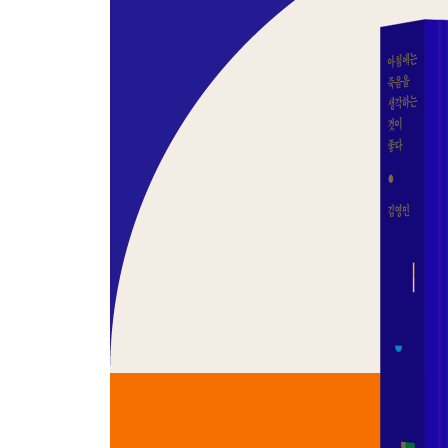
헌법재판소의 결정을 기다리는 자세 167
공화국 찬가 172
대선 후보와 토론하는 법 176
어떤 자유와 존엄을 선택할 것인가 180
참사는 오래 지속된다 185
보이지 않는 나라 189
사라지는 사람들 193
하데스와 시시포스 197
개돼지 사태와 관련하여 교육부가 할 일 201
소반과 숟가락 206
여름에 생각하는 중세의 겨울 210
광복의 의미 214
소변의 추억 218
단군에서 근대화까지 222
뱃살이 꾸는 꿈 226
이제 깨어나실 시간입니다 230
그들은 올 것이다 234