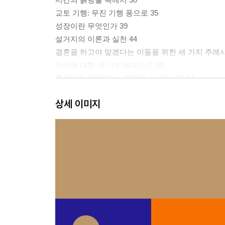
교토 기행: 무진 기행 풍으로 35
성장이란 무엇인가 39
설거지의 이론과 실천 44
결혼을 하고야 말겠다는 이들을 위한 세 가지 주례사
자식에 대한 세 가지 에피소드 58
추석이란 무엇인가_ 명절을 보내는 법1 64
추석을 즐기는 법_ 명절을 보내는 법2 68
상세 이미지
무신론자의 추석_ 명절을 보내는 법3 72
2부 희미한 희망 속에서
수능 이후 79
신입생을 위한 무협지 83
이른바 엘리트가 되겠다는 학생들을 위한 격려사 둘 
만화책이 아니면 죽음을 달라 92
대학원에 가고 싶은데요 97
레이디 버드와 소공녀 102