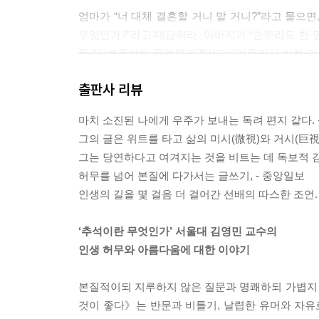
엄마가 “너 대체 결혼할 거니 말 거니?”라고 물으면
무엇인가?”라고 대답하라. 아버지가 “손주라도 한 
든 “외로움이란 무엇인가?”라고. “가족끼리 이런 
신성한 주문이 되어 해묵은 잡귀와 같은 오지랖들을
출판사 리뷰
--- 「추석이란 무엇인가」 중에서
마치 소진된 나에게 우주가 보내는 독려 편지 같다. 
애써 시험공부를 해서 기왕에 대학에 들어왔다면, 
그의 글은 위트를 타고 삶의 미시(微視)와 거시(巨視
고양이처럼 그러한 사치스러운 지적 경험을 찾아 캠
그는 당연하다고 여겨지는 것을 비트는 데 독보적 감
을 그 환한 앎에서 얻어야 한다. 세상에는 자신이 
허무를 넘어 본질에 다가서는 글쓰기, - 중앙일보
--- 「수능 이후」 중에서
인생의 길을 몇 걸음 더 걸어간 선배의 따스한 조언. 
미래에 우리가 죽음을 앞두고 스스로의 삶을 평가할 
‘추석이란 무엇인가’ 서울대 김영민 교수의
나 사회적 명예를 누렸느냐, 누가 오래 살았느냐의 
인생 허무와 아름다움에 대한 이야기
고 있느냐는 것입니다. 그럼 어떤 것이 좋은 이야기
--- 「2월의 졸업생들에게」 중에서
본질적이되 지루하지 않은 질문과 명쾌하되 가볍지
것이 좋다》는 반문과 비틀기, 날렵한 유머와 자
모든 이야기에 끝이 있듯이, 인생에도 끝이 있다. 