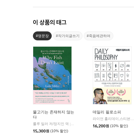
이 상품의 태그
#명문장
#작가의글쓰기
#죽음에관하여
물고기는 존재하지 않는
데일리 필로소피
다
라이언 홀리데이,스티븐 핸슬먼 저/장원철 역
룰루 밀러 저/정지인 역
곰출판
|
16,200
원
(10% 할인)
15,300
원
(10% 할인)