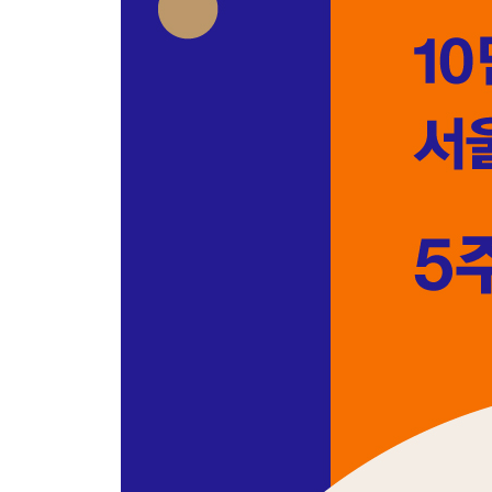
아이 캔 스피크 107
K교수의 국가론 111
유학생 선언 115
2월의 졸업생들에게 119
적폐란 무엇인가 123
노예가 되지 않는 법 127
서울대학교의 정체성 131
위력이란 무엇인가 135
졸업의 몽타주 140
마지막 수업의 상상 144
3부 고독과 이웃하며
6월의 냄새 151
응답하라 1988 155
희망을 묻다 159
광장으로 163