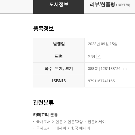
아침에는 죽음을 생각하는 것이 좋다
도서정보
리뷰/한줄평
(109/179)
품목정보
발행일
2023년 09월 15일
판형
양장
쪽수, 무게, 크기
388쪽 | 128*188*26mm
ISBN13
9791167741165
관련분류
카테고리 분류
국내도서
인문
인문/교양
인문에세이
국내도서
에세이
한국 에세이