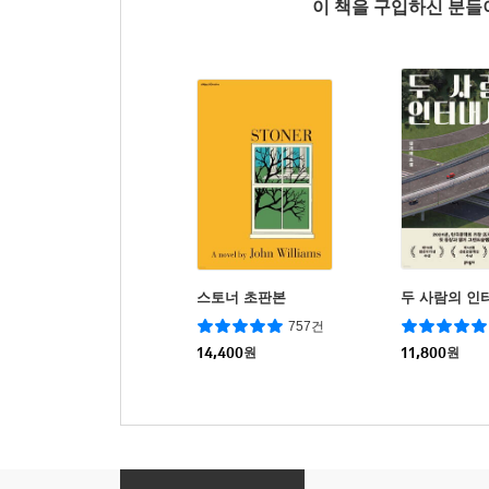
이 책을 구입하신 분
스토너 초판본
두 사람의 인
757건
14,400
원
11,800
원