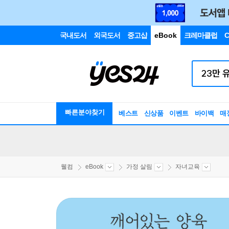
국내도서
외국도서
중고샵
eBook
크레마클럽
C
빠른분야찾기
베스트
신상품
이벤트
바이백
매
웰컴
eBook
가정 살림
자녀교육