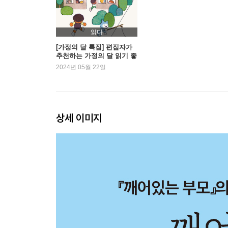
14장 아이를 존중하다는 의미
15장 아이에게 정당한 요구를 하고 있는가?
16장 아이의 성장을 온전하게 지켜보는 법
읽다
17장 아이를 속이는 건 어려운 일
[가정의 달 특집] 편집자가
추천하는 가정의 달 읽기 좋
18장 아이가 밀어낼 때는 어떻게 해야 할까?
은 책
2024년 05월 22일
19장 규칙에 관한 규칙
20장 반항하는 10대를 상대하는 법
깨어있는 양육 실천을 위한 팁 ②
: 아이의 행동을 긍정적으로 이끄는 15가지 놀이법
상세 이미지
21장 숙제 때문에 아이와 싸우면 안 되는 이유
22장 아이들은 왜 친구를 괴롭힐까?
23장 형제 혹은 다른 아이들과 잘 어울리지 못하는
24장 매를 아껴도 아이를 망치지 않는다
25장 우리가 훈육을 하게 되는 숨은 이유
26장 교감의 힘
27장 W : 지켜보라