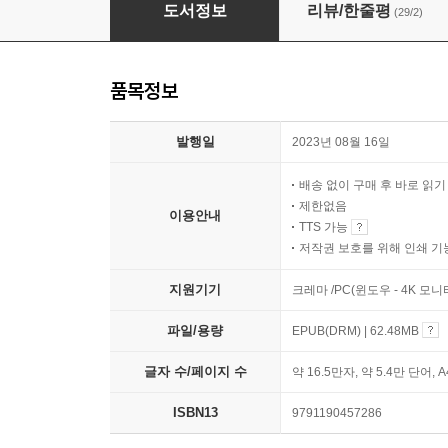
깨어있는 양육
도서정보
리뷰/한줄평
(29/2)
품목정보
발행일
2023년 08월 16일
배송 없이 구매 후 바로 읽
제한없음
이용안내
TTS 가능
저작권 보호를 위해 인쇄 기
지원기기
크레마 /PC(윈도우 - 4K 모
파일/용량
EPUB(DRM) | 62.48MB
글자 수/페이지 수
약 16.5만자, 약 5.4만 단어, 
ISBN13
9791190457286