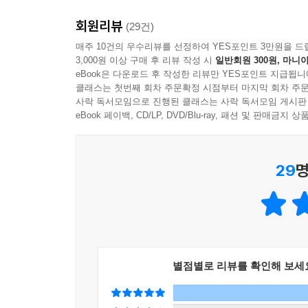
그러는 거죠.”
회원리뷰
(29건)
하지만 저자는 이런 대우를 받는 아이에게 훈육
매주 10건의 우수리뷰를 선정하여 YES포인트 3만원을 드
3,000원 이상 구매 후 리뷰 작성 시
일반회원 300원, 마니아
강조한다. 아무리 아닌 척해도 모든 훈육은 궁극적으
eBook은 다운로드 후 작성한 리뷰만 YES포인트 지급됩니
클래스는 첫번째 회차 주문확정 시점부터 마지막 회차 주문
부모가 아무리 좋은 의도를 가졌다고 해도, 모든 
사락 독서모임으로 진행된 클래스는 사락 독서모임 게시판
싫어서가 아니라 협박과 강요, 체벌이 그들을 하찮은
eBook 페이백, CD/LP, DVD/Blu-ray, 패션 및 판매금
속으로는 부모의 요구에 반발하며, 그걸 시키는
앙금으로 남아 학습과 성장을 가로막고, 무엇보다 
29
명
저자는 성공적인 양육의 열쇠는 ‘불량하게 행동하는 
우리 자신의 정서적 패턴을 파악하고 풀어내지 
아이에겐 고칠 것이 없고 부모만 성장하면 되는데
보면 진짜 문제를 놓치게 된다. 훈육은 자신의 부
별점별로 리뷰를 확인해 보세
아이의 문제행동 뒤에 숨은 진짜 메시지를 해독하
부모로서 중심을 잡고 아이가 성장할 수 있게 돕는 