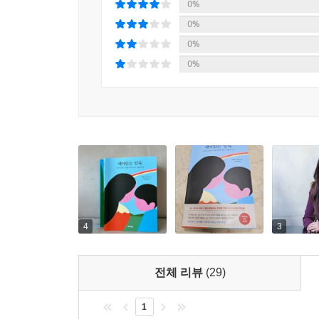
0%
형제 혹은 다른 아이들과 잘 어울리지 못하고 때리는
0%
찾으라고 권한다. 아이의 행동엔 언제나 메시지가 
0%
자기 내면에서 어떤 일이 일어나고 있는지 부모에게
0%
그 의미를 놓치게 되고 시의적절한 도움을 줄 수 없
순간 아이들이 반항을 하거나, 주변 눈치를 보거나,
예를 들어 눈을 동그랗게 뜨거나 거친 말을 내뱉거
위험한 행동을 한다. 저자는 10대 아이들이 문
하루아침에 만들어진 게 아니라는 것이다. 지난 
그런데 대개 부모는 아이가 혀를 내민다는 사실에 꽂
부모에게 하는 무례한 행동은 피상적인 문제일 뿐
삼기보다 그 행동을 일으킨 감정과 욕구에 주의를 
4
3
중요하다는 사실을 이해하고 부모의 여정에 임하면
벗어나 아이의 동반자가 되는 것이다. 이것이 바로
전체 리뷰
(29)
이때 부모가 한 가지 주의해야 할 점은, 저자가 
1