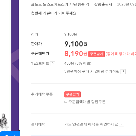
표도르 도스토예프스키
저/
진형준
역
살림출판사
2023년 09
첫번째 리뷰어가 되어주세요.
정가
9,100원
9,100
원
판매가
8,190
원
쿠폰혜택가
(종이책 정가 대비 
쿠폰받기
YES포인트
450원 (5% 적립)
5만원이상 구매 시 2천원 추가적립
추가혜택쿠폰
쿠폰받기
주문금액대별 할인쿠폰
결제혜택
카드/간편결제 혜택을 확인하세요