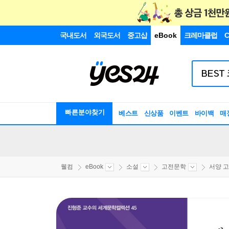
국내도서
외국도서
중고샵
eBook
크레마클럽
C
빠른분야찾기
베스트
신상품
이벤트
바이백
매
웰컴
eBook
소설
고전문학
서양 