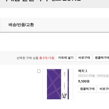
배송/반품/교환
카트에 넣기
바로구매
원클릭구
선택한 구매 상품
총
0
개 /
0
원
백치 1
2023년 09월
제한없음
|
9,100
원
원클릭구매
바로구