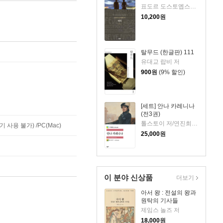
표도르 도스토옙스키 저/박은정 역
10,200
원
탈무드 (한글판) 111
유대교 랍비 저
900
원
(9% 할인)
[세트] 안나 카레니나
(전3권)
톨스토이 저/연진희 역
사용 불가) /PC(Mac)
25,000
원
이 분야 신상품
더보기
아서 왕 : 전설의 왕과
원탁의 기사들
제임스 놀즈 저
18,000
원