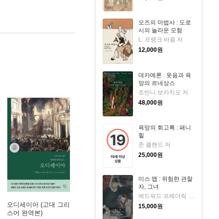
오즈의 마법사 : 도로
시의 놀라운 모험
L. 프랭크 바움 저
12,000
원
데카메론 : 웃음과 욕
망의 르네상스
조반니 보카치오 저
48,000
원
욕망의 회고록 : 패니
힐
존 클랜드 저
25,000
원
미스 맵 : 위험한 관찰
자, 그녀
에드워드 프레더릭 벤슨 저
오디세이아 (고대 그리
15,000
원
스어 완역본)
k)