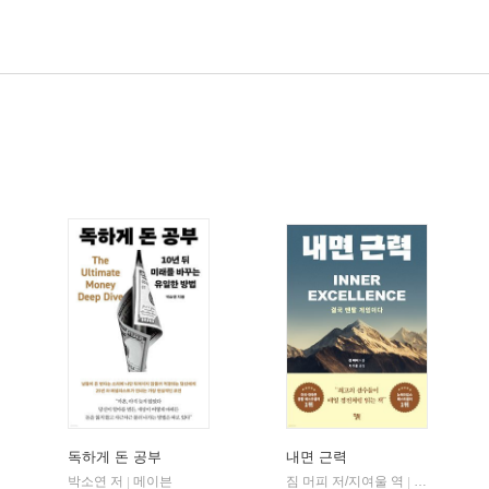
독하게 돈 공부
내면 근력
자음과모음
박소연 저
메이븐
짐 머피 저/지여울 역
윌북(willboo
|
|
|