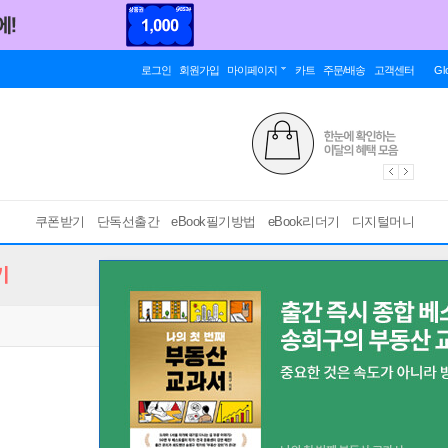
로그인
회원가입
마이페이지
카트
주문/배송
고객센터
Gl
쿠폰받기
단독선출간
eBook필기방법
eBook리더기
디지털머니
기