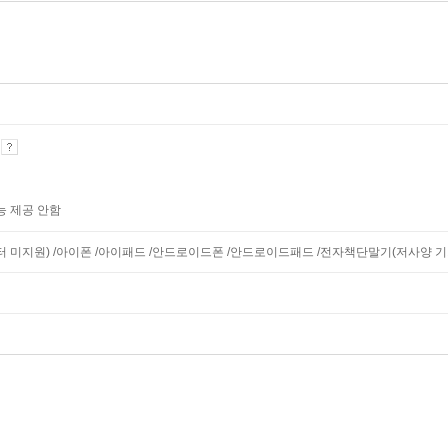
기
능 제공 안함
니터 미지원) /아이폰 /아이패드 /안드로이드폰 /안드로이드패드 /전자책단말기(저사양 기기 