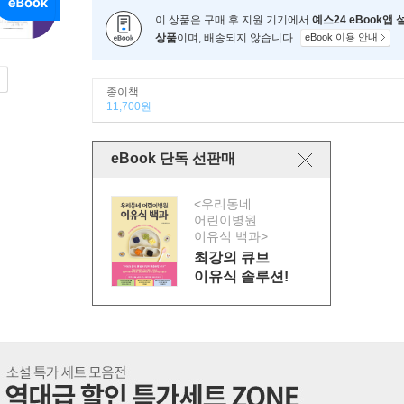
이 상품은 구매 후 지원 기기에서
예스24 eBook앱
상품
이며, 배송되지 않습니다.
eBook 이용 안내
종이책
11,700원
eBook 단독 선판매
<우리동네
어린이병원
이유식 백과>
최강의 큐브
이유식 솔루션!