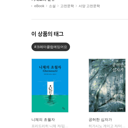
eBook
소설
고전문학
서양 고전문학
이 상품의 태그
#크레마클럽에있어요
니체의 초월자
공허한 십자가
프리드리히 니체 저/김철 편역
히읏
히가시노 게이고 저/이선희 역
|