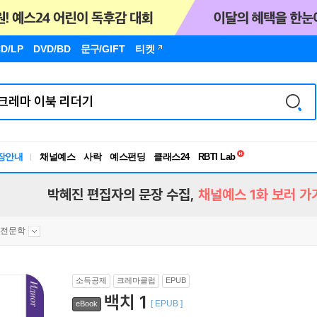
D/LP
DVD/BD
문구
/GIFT
티켓
독서유형검사
RBTI Lab
장안내
채널예스
사락
예스펀딩
클래스24
독서유형검사
박혜진 편집자의 문장 수집,
채널예스 1화 보러 가
고전문학
소득공제
크레마클럽
EPUB
백치 1
[ EPUB ]
eBook