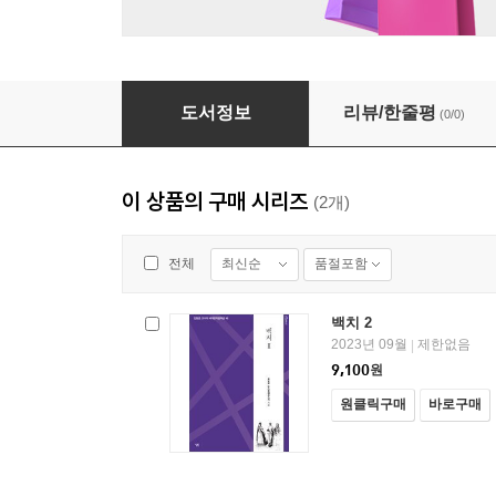
백치 1
도서정보
리뷰/한줄평
(0/0)
이 상품의 구매 시리즈
(2개)
최신순
품절포함
전체
백치 2
2023년 09월
제한없음
|
9,100
원
원클릭구매
바로구매