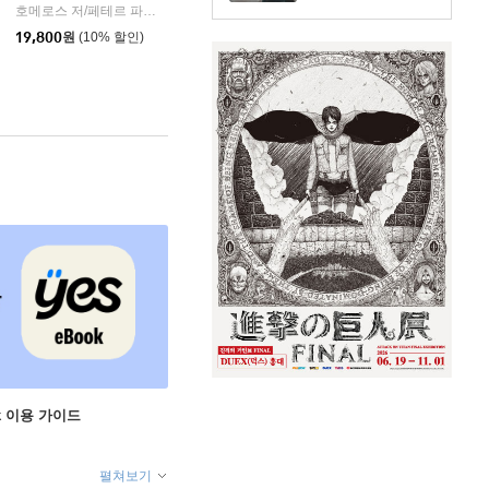
호메로스 저/페테르 파울 루벤스 그림/박문재 역
현대지성
|
19,800
원
(10% 할인)
ok 이용 가이드
펼쳐보기