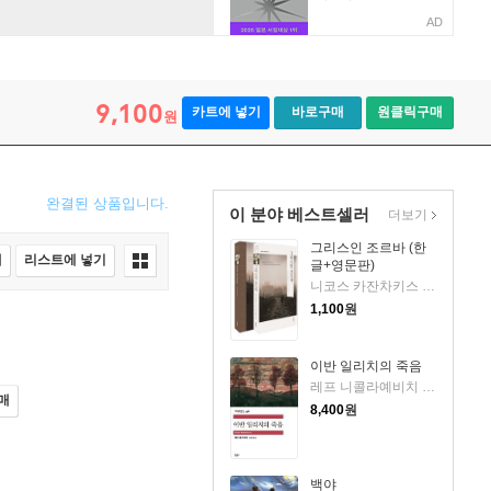
AD
9,100
카트에 넣기
바로구매
원클릭구매
원
완결된 상품입니다.
이 분야 베스트셀러
더보기
그리스인 조르바 (한
매
리스트에 넣기
글+영문판)
니코스 카잔차키스 저/베스트트랜스 역
1,100
원
이반 일리치의 죽음
레프 니콜라예비치 톨스토이 저/김연경 역
매
8,400
원
백야