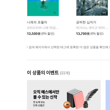
니체의 초월자
공허한 십자가
프리드리히 니체 저/김철 편역
히읏
히가시노 게이고 저/이선희 역
|
12,500
원
(0% 할인)
13,700
원
(0% 할인)
검색 페이지에서 선택된 태그에 등록된 더 많은 상품을 확인해 
이 상품의 이벤트
(11개)