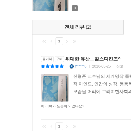
더 많은 것을 알아보고 생각해볼 수 있도록 돕는다.
3
· 오늘을 살아가는 데 힘과 지혜를 주는 작품 해설
각 작품별 해설은 해당 작품의 주제와 시대배경, 
전체 리뷰
(2)
연관된 문제를 다양하고 폭넓은 관점에서 바라볼 수 
기르도록 이끌어준다.
1
위대한 유산ㅡ찰스디킨즈^
종이책
구매
f******6
2026-05-25
신고
|
|
|
진형준 교수님의 세계명작 콜
적 마인드, 인간의 성장, 
모습을 머리에 그리며한사회의
이 리뷰가 도움이 되었나요?
1