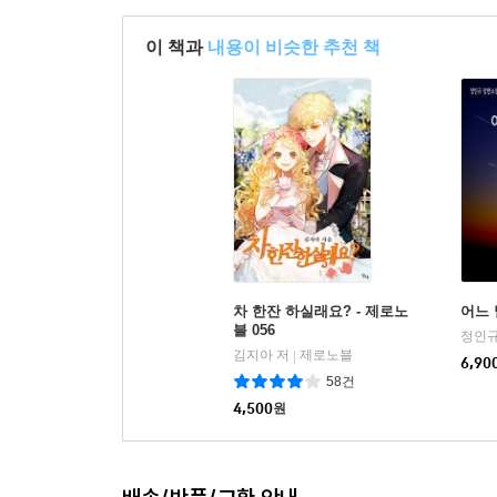
이 책과
내용이 비슷한 추천 책
차 한잔 하실래요? - 제로노
어느 
블 056
정인규
김지아 저
제로노블
|
6,90
58건
4,500
원