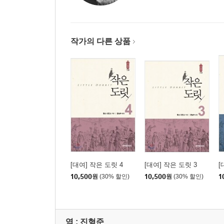
작가의 다른 상품
[대여] 작은 도릿 4
[대여] 작은 도릿 3
[
10,500
원
(30% 할인)
10,500
원
(30% 할인)
1
역 :
진형준