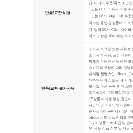
단, 아래의 주문/취소 조건인
오늘 00시 ~ 06시 30분 
반품/교환 비용
오늘 06시 30분 이후 주문
직수입 음반/영상물/기프트 
단, 당일 00시~13시 사이
박스 포장은 택배 배송이 가
소비자의 책임 있는 사유로 
소비자의 사용, 포장 개봉에 
복제가 가능한 상품 등의 포장을 
소비자의 요청에 따라 개별
디지털 컨텐츠인 eBook, 
eBook 대여 상품은 대여 기
모바일 쿠폰 등록 후 취소/환
반품/교환 불가사유
중고상품이 구매확정(자동 
LP상품의 재생 불량 원인이 기
시간의 경과에 의해 재판매가
전자상거래 등에서의 소비자
eBook 세트 상품은 일괄 
1개의 상품으로 취급 및 판매
우, 세트 상품 전부 및 세트