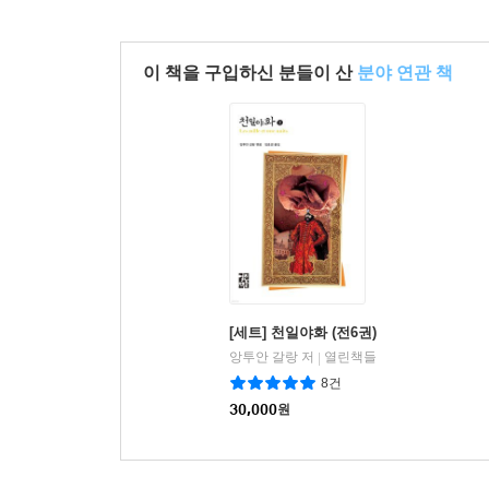
이 책을 구입하신 분들이 산
분야 연관 책
[세트] 천일야화 (전6권)
앙투안 갈랑 저
열린책들
|
8건
30,000
원