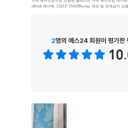
사락 독서모임으로 진행된 클래스는 사락 독서모임 게시판
더 나은 삶을 살고 있다고 믿었지만, 실제로는 겉
eBook 페이백, CD/LP, DVD/Blu-ray, 패션 및 판매금
통해 사람이 사람답게 살 수 있도록 해주는 ‘위대한
있다. 사람마다 추구하는 가치가 다를 수는 있지만
있다는 것을 이 작품은 알려준다.
2
명의 예스24 회원이 평가한
‘진형준 교수의 세계문학컬렉션’으로 만나는 새로운
10.
〈생각하는 힘: 진형준 교수의 세계문학컬렉션〉은
즐거움, 앎의 기쁨을 배가해주고, 사고력과 창의성과
· 쉽고 재미나는 고전 작품 읽기
고전이 더 이상 어렵고 지루한 작품이 아니라 친구 
통해 즐거운 독서의 세계에 빠져들 수 있도록 친절
· 작가와 작품 세계를 한눈에 보여주는 도판과 설명
각 작품마다 시작 부분에 작가와 작품에 관한 다양한
작품은 어떤 의미와 가치를 가지고 있는지 음미할 수
· 이해의 폭과 깊이를 더해주는 흥미진진한 자료와
본문 중간중간에 작품 속 등장인물이나 주제, 맥락,