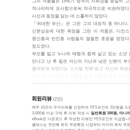
그의 작품들은 19세기 영국의 사회상을 충실히 그
적나라하게 묘사함으로써 적극적으로 비판하였다.
시선과 동정을 담는 데 소홀하지 않았다.
『위대한 유산』은 그런 그의 대표작 중 하나다.
신분상승에 대한 욕망을 그린 이 작품은, 디킨
중산층과 빈민층 사람들의 열렬한 호응을 얻었다
정도였다.
부모를 잃고 누나와 매형과 함께 살고 있는 소년
만나고 난 후 핍은 자신의 가난과 낮은 신분이 부
물려받게 되었다는 소식을 전해 듣고 자신의 욕망
다시 찾아가지만 순수함을 잃고 속물로 변한 자신과
나은 삶을 살도록 도와주고 자신에게 진정한 행복을 
『위대한 유산』의 배경이 되는 19세기 중반의 영
회원리뷰
범죄 등 사회 곳곳에서 폐해가 발생하던 시기였다
(2건)
사람들에게 큰 위로가 되었다.
매주 10건의 우수리뷰를 선정하여 YES포인트 3만원을 드
3,000원 이상 구매 후 리뷰 작성 시
일반회원 300원, 마니아
특히 이 작품은 유쾌한 등장인물들과 박진감 넘치는
eBook은 다운로드 후 작성한 리뷰만 YES포인트 지급됩니
대한 익살스런 풍자와 날카로운 비판까지 담겨 있어
클래스는 첫번째 회차 주문확정 시점부터 마지막 회차 주문
특히 주인공 핍은 더 나은 삶, 신사로서의 삶을 꿈