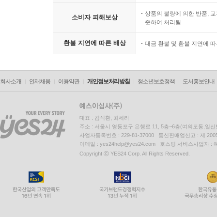
상품의 불량에 의한 반품, 교
소비자 피해보상
준하여 처리됨
환불 지연에 따른 배상
대금 환불 및 환불 지연에 
회사소개
인재채용
이용약관
개인정보처리방침
청소년보호정책
도서홍보안내
대표 : 김석환, 최세라
주소 : 서울시 영등포구 은행로 11, 5층~6층(여의도동,일신
사업자등록번호 : 229-81-37000 통신판매업신고 : 제 200
이메일 : yes24help@yes24.com 호스팅 서비스사업자 :
Copyright ⓒ YES24 Corp. All Rights Reserved.