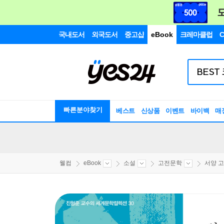
국내도서
외국도서
중고샵
eBook
크레마클럽
C
빠른분야찾기
베스트
신상품
이벤트
바이백
매
웰컴
eBook
소설
고전문학
서양 