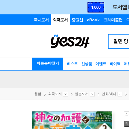
국내도서
외국도서
중고샵
eBook
크레마클럽
C
빠른분야찾기
베스트
신상품
이벤트
바이백
매
웰컴
외국도서
일본도서
만화/애니
소
직