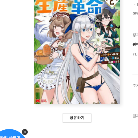
ト
첫
정
판
Y
추
결
공유하기