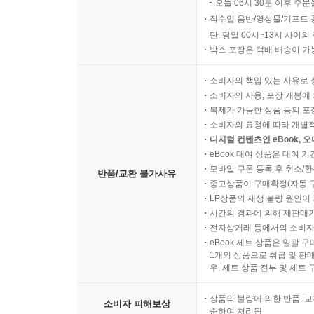
오늘 06시 30분 이후 주문
직수입 음반/영상물/기프트 
단, 당일 00시~13시 사이
박스 포장은 택배 배송이 가
소비자의 책임 있는 사유로 
소비자의 사용, 포장 개봉에 
복제가 가능한 상품 등의 포장을 
소비자의 요청에 따라 개별
디지털 컨텐츠인 eBook, 
eBook 대여 상품은 대여 기
모바일 쿠폰 등록 후 취소/환
반품/교환 불가사유
중고상품이 구매확정(자동 
LP상품의 재생 불량 원인이 기
시간의 경과에 의해 재판매가
전자상거래 등에서의 소비자
eBook 세트 상품은 일괄 
1개의 상품으로 취급 및 판매
우, 세트 상품 전부 및 세트
상품의 불량에 의한 반품, 교
소비자 피해보상
준하여 처리됨