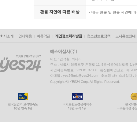
환불 지연에 따른 배상
대금 환불 및 환불 지연에 
회사소개
인재채용
이용약관
개인정보처리방침
청소년보호정책
도서홍보안내
대표 : 김석환, 최세라
주소 : 서울시 영등포구 은행로 11, 5층~6층(여의도동,일신
사업자등록번호 : 229-81-37000 통신판매업신고 : 제 200
이메일 : yes24help@yes24.com 호스팅 서비스사업자 :
Copyright ⓒ YES24 Corp. All Rights Reserved.