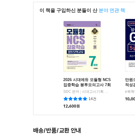
이 책을 구입하신 분들이 산
분야 연관 책
2026 시대에듀 모듈형 NCS
만원
집중학습 봉투모의고사 7회
적성검
분
용 
SDC 편저
시대고시기획 시대교육
e북혁
|
고사 
14건
10,0
12,600
원
배송/반품/교환 안내