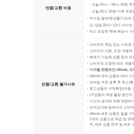
오늘 00시 ~ 06시 30분 
반품/교환 비용
오늘 06시 30분 이후 주문
직수입 음반/영상물/기프트 
단, 당일 00시~13시 사이
박스 포장은 택배 배송이 가
소비자의 책임 있는 사유로 
소비자의 사용, 포장 개봉에 
복제가 가능한 상품 등의 포장을 
소비자의 요청에 따라 개별
디지털 컨텐츠인 eBook, 
eBook 대여 상품은 대여 기
모바일 쿠폰 등록 후 취소/환
반품/교환 불가사유
중고상품이 구매확정(자동 
LP상품의 재생 불량 원인이 기
시간의 경과에 의해 재판매가
전자상거래 등에서의 소비자
eBook 세트 상품은 일괄 
1개의 상품으로 취급 및 판매
우, 세트 상품 전부 및 세트