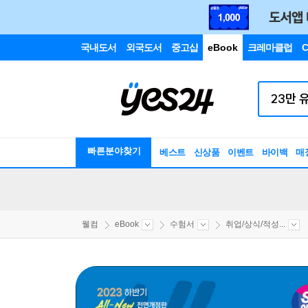
국내도서
외국도서
중고샵
eBook
크레마클럽
C
빠른분야찾기
베스트
신상품
이벤트
바이백
매
웰컴
eBook
수험서
취업/상식/적성...