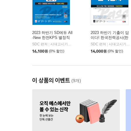
2023 하반기 SD에듀 All
2023 하반기 기출이 답
-New 한전KPS 별정직
이다! 한국전력공사(한
NCS+최종점검 모의고
전) NCS&전공 7개년 기
SDC 편저
시대고시기획 시대교육
SDC 편저
시대고시기획 시대교육
|
|
사 5회+무료NCS특강
출+무료한전특강
16,100
원
(0% 할인)
14,000
원
(0% 할인)
이 상품의 이벤트
(9개)