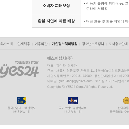
상품의 불량에 의한 반품, 교
소비자 피해보상
준하여 처리됨
환불 지연에 따른 배상
대금 환불 및 환불 지연에 
회사소개
인재채용
이용약관
개인정보처리방침
청소년보호정책
도서홍보안내
대표 : 김석환, 최세라
주소 : 서울시 영등포구 은행로 11, 5층~6층(여의도동,일신
사업자등록번호 : 229-81-37000 통신판매업신고 : 제 200
이메일 : yes24help@yes24.com 호스팅 서비스사업자 :
Copyright ⓒ YES24 Corp. All Rights Reserved.