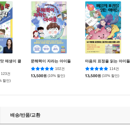
 맛 매생이 클
문해력이 자라는 아이들
마음의 표정을 읽는 아이들
102건
114건
123건
13,500
원
(10% 할인)
13,500
원
(10% 할인)
% 할인)
배송/반품/교환