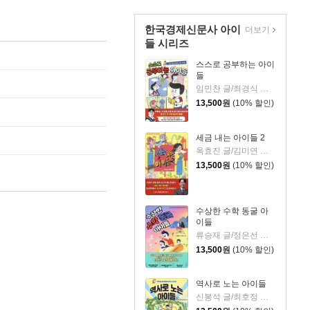
한국경제신문사 아이
더보기
들 시리즈
스스로 공부하는 아이
들
임민찬 글/최경식 그림
13,500
원
(10% 할인)
세금 내는 아이들 2
옥효진 글/김미연 그림
13,500
원
(10% 할인)
수상한 수학 동굴 아
이들
류승재 글/정은선 그림
13,500
원
(10% 할인)
역사로 노는 아이들
신봉석 글/최호정 그림/서울대학교 뿌리깊은 역사나무 감수