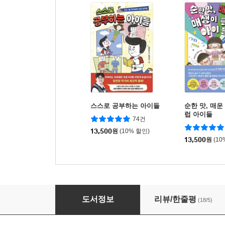
스스로 공부하는 아이들
순한 맛, 매운
럽 아이들
74건
13,500
원
(10% 할인)
13,500
원
(10
역사로 노는 아이들
도서정보
리뷰/한줄평
(18/5)