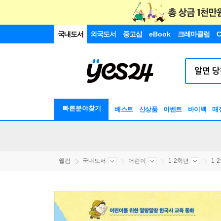
국내도서
외국도서
중고샵
eBook
크레마클럽
C
빠른분야찾기
베스트
신상품
이벤트
바이백
매
웰컴
국내도서
어린이
1-2학년
1-