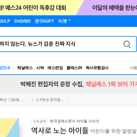
D/LP
DVD/BD
문구
/GIFT
티켓
장안내
채널예스
사락
예스펀딩
클래스24
독서유형검사
여
RBTI Lab
독서유형검사
박혜진 편집자의 문장 수집,
채널예스 1화 보러 가
2학년 그림/동...
1-2학년 창작동...
한국경제신문사 아이들 시리즈
소득공제
역사로 노는 아이들
어린이를 위한 말랑말