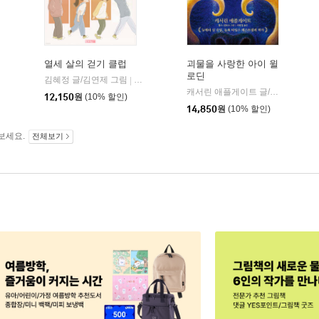
열세 살의 걷기 클럽
괴물을 사랑한 아이 윌
로딘
김혜정 글/김연제 그림
사계절
|
캐서린 애플게이트 글/서현정 역
|
12,150
원
(10% 할인)
14,850
원
(10% 할인)
보세요.
전체보기