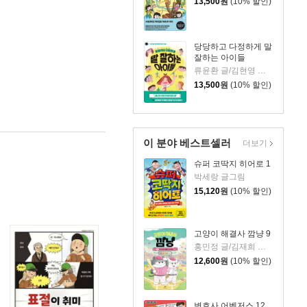
13,500
원
(10% 할인)
당당하고 다정하게 말
잘하는 아이들
류윤환 글/김현영 그림
13,500
원
(10% 할인)
이 분야 베스트셀러
더보기
슈퍼 코딱지 히어로 1
박세랑 글그림
15,120
원
(10% 할인)
고양이 해결사 깜냥 9
홍민정 글/김재희 그림
12,600
원
(10% 할인)
변호사 어벤저스 12