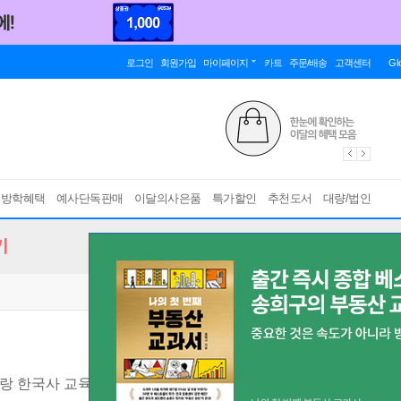
로그인
회원가입
마이페이지
카트
주문/배송
고객센터
Gl
름방학혜택
예사단독판매
이달의사은품
특가할인
추천도서
대량/법인
기
랑 한국사 교육 동화
[ 2024 아침독서 추천도서 ]