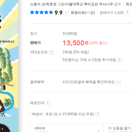
신봉석
글/
최호정
그림/
서울대학교 뿌리깊은 역사나무
감수
한
9.9
회원리뷰(
23
건)
판매지수 1,026
정가
15,000원
13,500
원
판매가
(10% 할인)
YES포인트
750원 (5% 적립)
5만원이상 구매 시 2천원 추가적립
결제혜택
카드/간편결제 혜택을 확인하세요
배송안내
배송비 : 유료 (도서 15,000원 이상 무료)
eBook
이 상품을 팔기