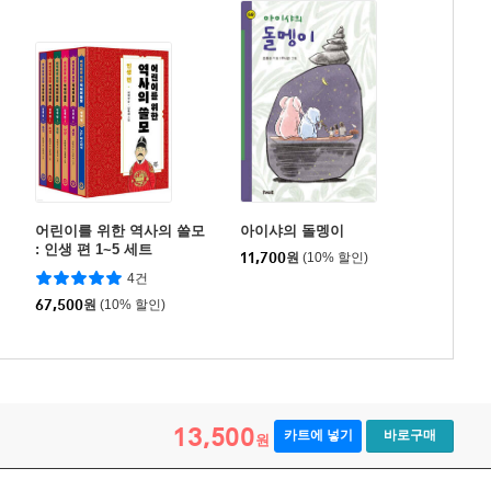
어린이를 위한 역사의 쓸모
아이샤의 돌멩이
: 인생 편 1~5 세트
11,700
원
(10% 할인)
4건
67,500
원
(10% 할인)
13,500
카트에 넣기
바로구매
원