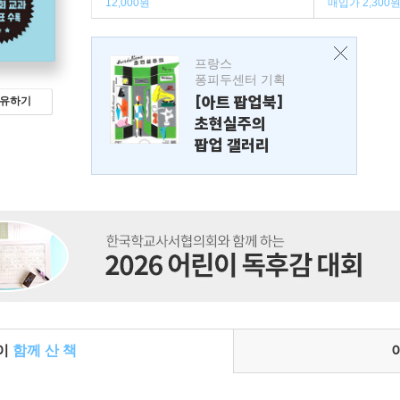
12,000원
매입가 2,300
프랑스
퐁피두센터 기획
[아트 팝업북]
유하기
초현실주의
팝업 갤러리
들이
함께 산 책