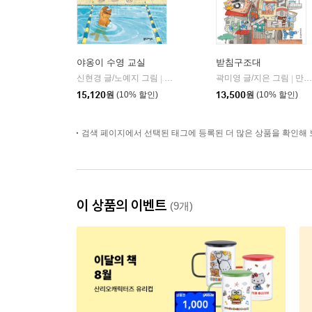
야옹이 수영 교실
받침구조대
신현경 글/노예지 그림
북스그라운드
곽미영 글/지은 그림
만만한책방
|
|
15,120
원
(10% 할인)
13,500
원
(10% 할인)
검색 페이지에서 선택된 태그에 등록된 더 많은 상품을 확인해 
이 상품의 이벤트
(9개)