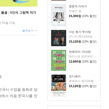
정문자 이야기
박멀미 글
 물결 : 6인의 그림책 작가
15,300
원
(10% 할인)
년 08월 23일
펼쳐보기
너는 뭐가 무서워
안니카 헤딘(Annica Hedin) 글/한나 클린타게 (Hanna Klinthage) 그림
15,120
원
(10% 할인)
언제까지 기다려!
에이나트 차르파티 글그림/정재원 역
12,600
원
(10% 할인)
오디세이
무
호메로스 원저/제럴딘 매코크런 글/김재용 역/장시은 감수
15,120
원
(10% 할인)
한국사 수업을 동화로 담
책에서 처음 한국사를 만