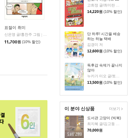
고희정 글/최미란 그림/신주영 감수
14,220
원
(10% 할인)
표절이 취미
단 하루! 시간을 배송
신은영 글/홍찬주 그림
내일을여는책
|
하는 하늘 택배
가람어린이
11,700
원
(10% 할인)
김경미 저
12,600
원
(10% 할인)
독후감 숙제가 끝나지
않아
누카가 미오 글/토티 그림/김지영 역
13,500
원
(10% 할인)
이 분야 신상품
더보기
도서관 고양이 (빅북)
최지혜 글/김고둥 그림
70,000
원