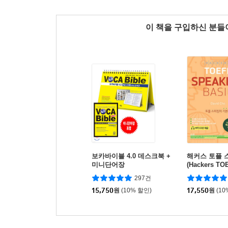
이 책을 구입하신 분
보카바이블 4.0 데스크북 +
해커스 토플 
미니단어장
(Hackers TO
peaking)
297건
15,750
원
(10% 할인)
17,550
원
(10