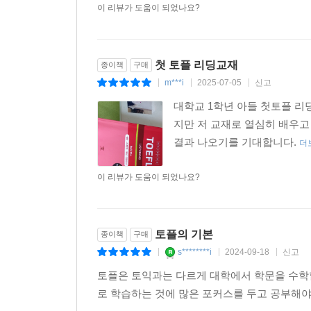
이 리뷰가 도움이 되었나요?
첫 토플 리딩교재
종이책
구매
m***i
2025-07-05
신고
|
|
|
대학교 1학년 아들 첫토플 
지만 저 교재로 열심히 배우고
결과 나오기를 기대합니다.
더
이 리뷰가 도움이 되었나요?
토플의 기본
종이책
구매
s********i
2024-09-18
신고
|
|
|
토플은 토익과는 다르게 대학에서 학문을 수학