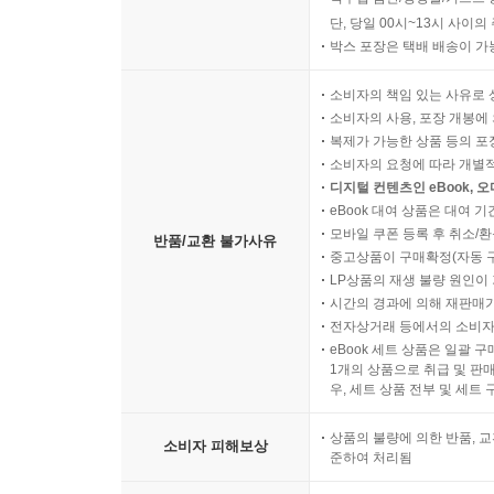
오늘 06시 30분 이후 주문
직수입 음반/영상물/기프트 
단, 당일 00시~13시 사이
박스 포장은 택배 배송이 가
소비자의 책임 있는 사유로 
소비자의 사용, 포장 개봉에 
복제가 가능한 상품 등의 포장을 
소비자의 요청에 따라 개별
디지털 컨텐츠인 eBook, 
eBook 대여 상품은 대여 기
모바일 쿠폰 등록 후 취소/환
반품/교환 불가사유
중고상품이 구매확정(자동 
LP상품의 재생 불량 원인이 기
시간의 경과에 의해 재판매가
전자상거래 등에서의 소비자
eBook 세트 상품은 일괄 
1개의 상품으로 취급 및 판매
우, 세트 상품 전부 및 세트
상품의 불량에 의한 반품, 교
소비자 피해보상
준하여 처리됨