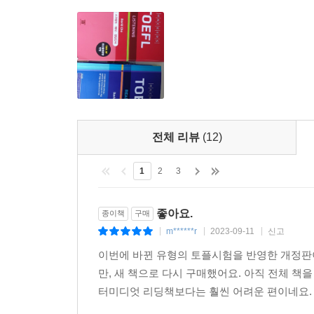
3) 토플 공부전략 강의
4) 토플 자료 및 유학 정보
전체 리뷰
(12)
1
2
3
좋아요.
종이책
구매
m******r
2023-09-11
신고
|
|
|
이번에 바뀐 유형의 토플시험을 반영한 개정판
만, 새 책으로 다시 구매했어요. 아직 전체 
터미디엇 리딩책보다는 훨씬 어려운 편이네요. 