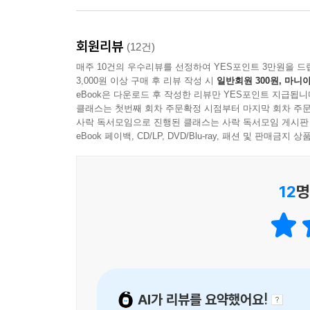
2. TOEFL Reading의 기본부터 실전까지 4주 만
회원리뷰
1) iBT TOEFL Reading을 위한 첫걸음부터 실전
(12건)
전략을 학습하여 기초 실력을 다진 후, 예제를 통해 
매주 10건의 우수리뷰를 선정하여 YES포인트 3만원을 드
3,000원 이상 구매 후 리뷰 작성 시
일반회원 300원, 마니아
2) 문제 유형, 출제 방식, 유형별 공략법을 익혀 기초 실력
eBook은 다운로드 후 작성한 리뷰만 YES포인트 지급됩니
문제를 풀어봄으로써 앞서 학습한 유형별 공략법을 
클래스는 첫번째 회차 주문확정 시점부터 마지막 회차 주문
3) 실제 시험과 동일한 구성 및 난이도의 ‘Actua
사락 독서모임으로 진행된 클래스는 사락 독서모임 게시판
eBook 페이백, CD/LP, DVD/Blu-ray, 패션 및 판매금
3. [정답단서+해석+어휘]를 포함한 상세한 해설로
1) '정답단서'를 제공하여 정답과 오답의 근거를 쉽
12
명
2) 정확한 해석, 어휘를 제공하여 효과적인 학습이
3) 해설집을 별책으로 제공하여 편리하게 학습할 수
4. 자신의 실력을 파악할 수 있는 [진단고사]와 각 
1) '진단고사'를 풀어본 후 자신의 현재 실력 혹
있습니다.
AI가 리뷰를 요약했어요!
2) ‘4주 완성 학습플랜’과 ‘6주 완성 학습플랜’을