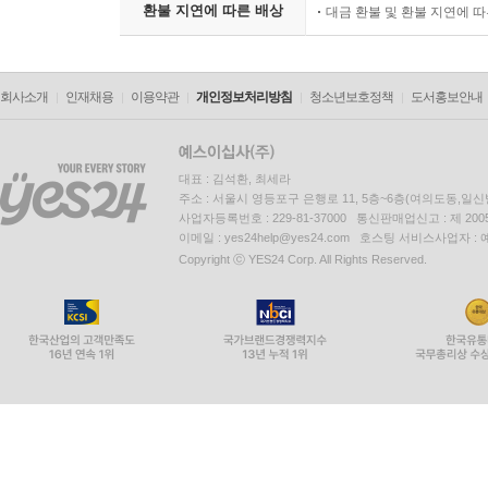
환불 지연에 따른 배상
대금 환불 및 환불 지연에 
회사소개
인재채용
이용약관
개인정보처리방침
청소년보호정책
도서홍보안내
대표 : 김석환, 최세라
주소 : 서울시 영등포구 은행로 11, 5층~6층(여의도동,일신
사업자등록번호 : 229-81-37000 통신판매업신고 : 제 200
이메일 : yes24help@yes24.com 호스팅 서비스사업자 :
Copyright ⓒ YES24 Corp. All Rights Reserved.