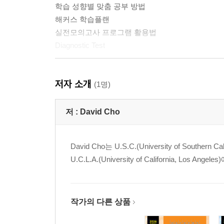
학습 성향별 맞춤 공부 방법
해커스 학습플랜
실전모의고사 프로그램 활용법
Diagnostic Test
PART 01 Identifying Details
저자 소개
(1명)
Chapter 01 Sentence Simplification
Chapter 02 Fact & Negative Fact
저 :
David Cho
Chapter 03 Vocabulary
Chapter 04 Reference
David Cho는 U.S.C.(University of So
U.C.L.A.(University of California,
PART 02 Making Inference
Chapter 05 Rhetorical Purpose
Chapter 06 Inference
작가의 다른 상품