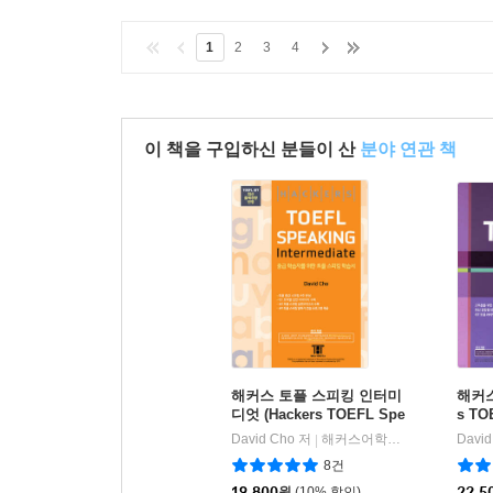
c
1
2
3
4
이 책을 구입하신 분들이 산
분야 연관 책
해커스 토플 스피킹 인터미
해커스
디엇 (Hackers TOEFL Spe
s TO
aking Intermediate)
David Cho 저
해커스어학연구소
Davi
|