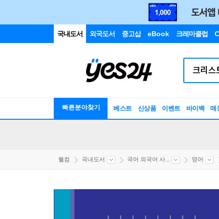
국내도서
외국도서
중고샵
eBook
크레마클럽
C
빠른분야찾기
베스트
신상품
이벤트
바이백
매
웰컴
국내도서
국어 외국어 사...
영어