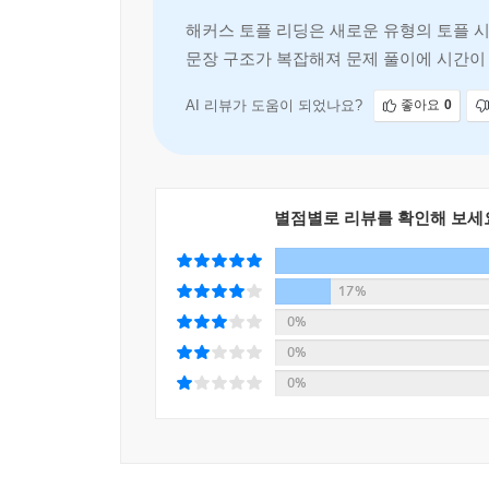
해커스 토플 리딩은 새로운 유형의 토플 
5. 다양한 학습 자료를 통해 심층적인 학습이 가능
문장 구조가 복잡해져 문제 풀이에 시간이 
1) ‘Note-taking’ 핵심 전략을 통해 유용한 약
지문과 선지의 구성이 잘
2) 각 챕터별로 수록된 ‘토플 빈출어휘 정리 노트’를
3) 교재에 수록된 모두 지문을 주제별로 정리한 ‘
AI 리뷰가 도움이 되었나요?
좋아요
0
있도록 하였습니다.
[토플 고득점을 위한 해커스만의 추가 학습 콘텐츠]
별점별로 리뷰를 확인해 보세
1. 해커스인강(HackersIngang.com)
1) 본 교재 인강
17%
2) 빈출어휘 암기&지문녹음 MP3
3) iBT 리딩 실전모의고사
0%
0%
2. 고우해커스(goHackers.com)
0%
1) 토플 보카 외우기
2) 토플 스피킹/라이팅 첨삭 게시판