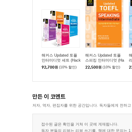
PART 03 Recognizing Organization
Chapter 07 Insertion
Chapter 08 Summary
Chapter 09 Category Chart
Actual Test 1
Actual Test 2
해커스 Updated 토플
해커스 Updated 토플
해
인터미디엇 세트 (Hack
스피킹 인터미디엇 (Ha
리
ers Updated TOEFL Int
ckers Updated TOEFL
e
92,700
원
(10% 할인)
22,500
원
(10% 할인)
2
ermediate)
SPEAKING Intermedia
E
정답/해석/정답단서 [책 속의 책]
te)
만든 이 코멘트
저자, 역자, 편집자를 위한 공간입니다. 독자들에게 전하고
접수된 글은 확인을 거쳐 이 곳에 게재됩니다.
독자 분들의 리뷰는 리뷰 쓰기를, 책에 대한 문의는 1: