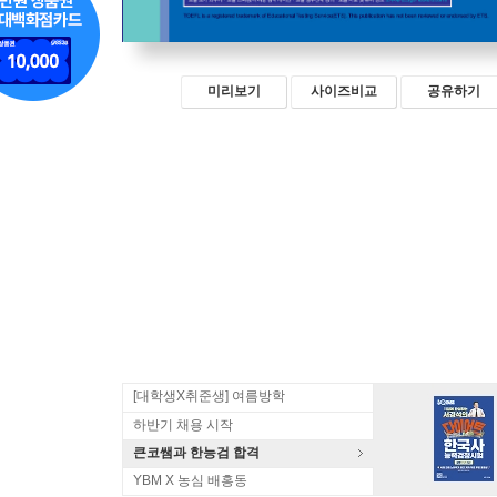
미리보기
사이즈비교
공유하기
[대학생X취준생] 여름방학
하반기 채용 시작
큰코쌤과 한능검 합격
YBM X 농심 배홍동