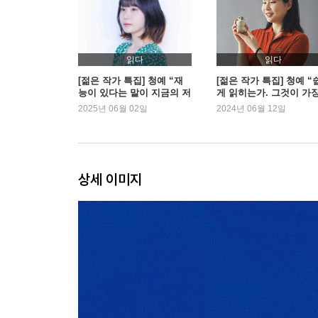
읽다
읽다
[젊은 작가 특집] 청예 “재
[젊은 작가 특집] 청예 “
능이 있다는 말이 지금의 저
게 읽히는가. 그것이 가
를 만들었어요”
중요하다”
2025년 06월 02일
2024년 06월 12일
상세 이미지