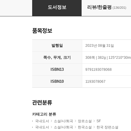
라스트 젤리 샷
도서정보
리뷰/한줄평
(136/201)
품목정보
발행일
2023년 08월 31일
쪽수, 무게, 크기
308쪽 | 382g | 125*210*30
ISBN13
9791193078068
ISBN10
1193078067
관련분류
카테고리 분류
국내도서
소설/시/희곡
장르소설
SF
국내도서
소설/시/희곡
한국소설
한국 장편소설