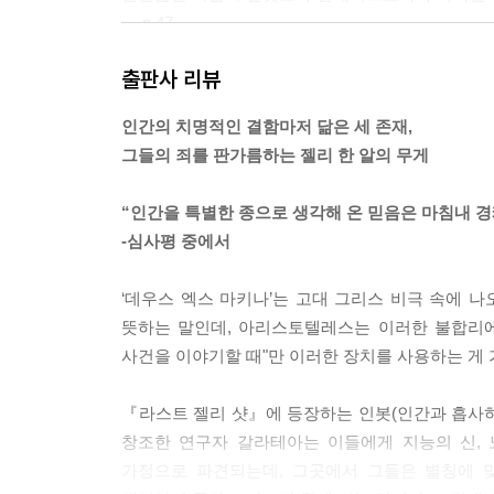
--- p.47
출판사 리뷰
반면 음악의 뿌리는 컨베이어 벨트에 있지 않았다. 
대상 위에 그릴 뿐이었다. 하지만 특이하게도 여러
인간의 치명적인 결함마저 닮은 세 존재,
엑스는 평행 세계에 눈을 뜬 기분이었다. 여태껏 알
그들의 죄를 판가름하는 젤리 한 알의 무게
--- p.61
“인간을 특별한 종으로 생각해 온 믿음은 마침내 
기계의 예술화라거나 예술의 기계화라거나. 폴로는 
-심사평 중에서
지 않았다. 턱 끝까지 쫓아온, 그것도 비인간 따위에
--- p.94
‘데우스 엑스 마키나’는 고대 그리스 비극 속에 나
뜻하는 말인데, 아리스토텔레스는 이러한 불합리에
“제가 드릴 수 있는 마지막 선물입니다.”
사건을 이야기할 때"만 이러한 장치를 사용하는 게 
엑스가 손끝을 날카로운 칼날 모양으로 변형했다. 폴
는 ‘꿈’이란 것을 통제하고자 그녀가 다가갔다.
『라스트 젤리 샷』에 등장하는 인봇(인간과 흡사하거
--- p.99
창조한 연구자 갈라테아는 이들에게 지능의 신, 
가정으로 파견되는데, 그곳에서 그들은 별칭에 
데우스는 도착지의 행색을 보고 더 가야 할지 말아