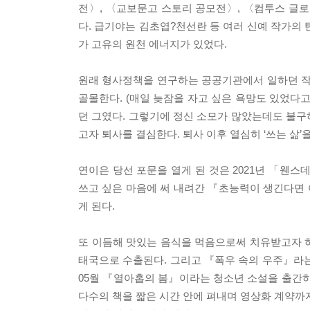
전〉, 〈교보문고 스토리 공모전〉, 〈컴투스 글로
다. 급기야는 김초엽?천선란 등 여러 신예 작가의
가 고유의 원천 에너지가 있었다.
원래 형사정책을 연구하는 공공기관에서 일하던 작
골몰한다. (매일 늦잠을 자고 싶은 욕망도 있었다고
던 그였다. 그렇기에 정신 소모가 많았는데도 불구
고자 퇴사를 결심한다. 퇴사 이후 열심히 ‘쓰는 삶’
연이은 당선 포문을 열게 된 것은 2021년 「
쓰고 싶은 마음에 써 내려간 『초능력이 생긴다면
게 된다.
또 이듬해 맛있는 음식을 먹음으로써 치유받고자 
태국으로 수출된다. 그리고 『폭우 속의 우주』라는
05월 『열아홉의 봄』이라는 청소년 소설을 출간하
다수의 책을 짧은 시간 안에 펴내며 영상화 계약까