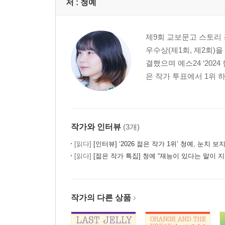
저 :
청예
제9회 교보문고 스토리 
우수상(제1회, 제2회)
결했으며 예스24 ‘202
은 작가 투표에서 1위 하
작가와 인터뷰
(3개)
[읽다]
[인터뷰] ‘2026 젊은 작가 1위’ 청예, 눈치 보지 않
[읽다]
[젊은 작가 특집] 청예 “재능이 있다는 말이 지
작가의 다른 상품