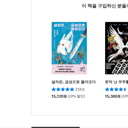
이 책을 구입하신 분
설자은, 금성으로 돌아오다
토막 난 우주
218건
15,120
원
(10% 할인)
15,300
원
(10