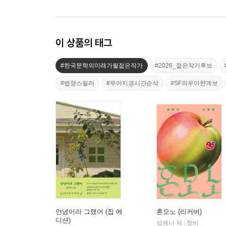
이 상품의 태그
#한국문학의미래가될젊은작가
#2026_젊은작가후보
#법정스릴러
#무아지경시간순삭
#SF의우아한계보
안녕이라 그랬어 (집 에
혼모노 (리커버)
디션)
성해나 저
창비
|