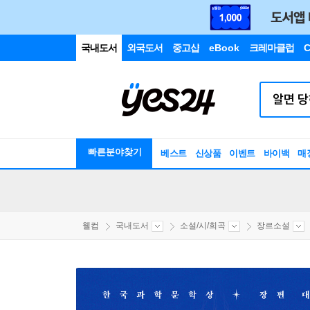
국내도서
외국도서
중고샵
eBook
크레마클럽
C
빠른분야찾기
베스트
신상품
이벤트
바이백
매
웰컴
국내도서
소설/시/희곡
장르소설