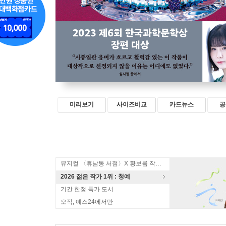
미리보기
사이즈비교
카드뉴스
공
뮤지컬 〈휴남동 서점〉X 황보름 작가 북토크
2026 젊은 작가 1위 : 청예
기간 한정 특가 도서
오직, 예스24에서만