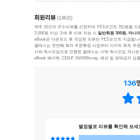
해결하지 못하고 사고만 치게 되는 것이다. 그렇게 
뭐든지 상관이 없었다. 이왕이면 깔끔하고, 최신식이
편에 존재했다. 사람들은 무속신앙을 유사 과학이라
회원리뷰
소설가 김성중은 “이 작품은 ‘데우스 엑스 마키
(136건)
신앙. 그것은 믿음을 논하는 영역이고 대게 운명과 
책략인데도 불구하고 “그 충격은 동일하”다고 말
매주 10건의 우수리뷰를 선정하여 YES포인트 3만원을 드
--- p.129
3,000원 이상 구매 후 리뷰 작성 시
일반회원 300원, 마니아
인간을 해친다. 아니, 해치는 걸 넘어서 기이한 
eBook은 다운로드 후 작성한 리뷰만 YES포인트 지급됩니
주입한다.
그는 어리석은 인간이 이리도 많다는 게 참 우스웠다
클래스는 첫번째 회차 주문확정 시점부터 마지막 회차 주문
사락 독서모임으로 진행된 클래스는 사락 독서모임 게시판
업이 무엇이든지 말이다. 하지만 이 부부는 그렇지
이런 충격적인 서사 전반에는 특이하게 유머러스
eBook 페이백, CD/LP, DVD/Blu-ray, 패션 및 판매금
를 지불하고 치료를 요청해야 했다.
윤리심판이 진행되는 코믹 법정물”이라고 표현한 
--- p.145
작품”이라고 칭했다. 로봇의 좌충우돌 사회 적응기
136
소설을 한층 더 그렇게 읽히도록 만든다.
인간을 무지에서 구원하고, 감사하다 조아리는 모습
데 지금 삶의 이유가 방해받고 있다. 그는 마음이 
하지만 소설이 가지고 있는 핵심적인 내용은 묵직
도 실패할 수는 없었다.
무엇인가?’이다. 인간을 닮아 그 자체로 치명적인
--- p.172
것이다. 예술, 신앙, 가족에 대한 각각의 주제를 
날카롭게 찌른다. 독자는 이 소설을 통해 인간이 
데우스는 눈을 감고 관세음보살의 코 끝에 자신의 
별점별로 리뷰를 확인해 보세
--- p.179
인간은 미래의 안드로이드에게 ‘데우스 엑스 마키