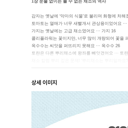
1장 눈물 없이는 볼 수 없는 채소의 역사
감자는 옛날에 ‘악마의 식물’로 불리며 화형에 처해졌어
토마토는 열매가 너무 새빨개서 관상용이었어요 ··· 
가지는 옛날에는 고급 채소였어요 ··· 가지 16
콜리플라워는 꽃이지만, 너무 많이 개량되어 꽃을 피
옥수수는 씨앗을 퍼뜨리지 못해요 ··· 옥수수 26
토란은 다른 뿌리채소에 왕좌를 빼앗겼어요 ··· 토란 
채소 칼럼 뿌리 깊은 문제! ‘뿌리채소는 뿌리일까요? 줄
2장 오해를 풀고 싶은 채소들
상세 이미지
무다리는 날씬한 다리를 칭찬하는 말이었대요 ··· 무 
순무는 힘주지 않아도 쉽게 뽑을 수 있어요 ··· 순무 
토끼는 사실 당근을 안 좋아한대요 ··· 당근 44
우엉은 해외에서는 그냥 잡초예요 ··· 우엉 48
오이는 사실 녹색 가면을 쓰고 위장한 거예요 ··· 오이
피망은 덜 익었을 때 먹어서 쓴맛이 나요 ··· 피망 56