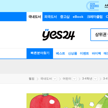
국내도서
외국도서
중고샵
eBook
크레마클럽
C
빠른분야찾기
베스트
신상품
이벤트
바이백
매
웰컴
국내도서
어린이
3-4학년
3-