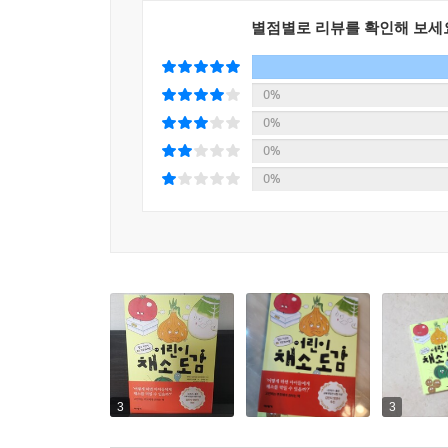
주는 비타민 C와 리코펜 성분이 가득하고, 브로콜리
별점별로 리뷰를 확인해 보세
알리신이라는 성분은 비타민 B1이 잘 흡수되도록 
소화와 변비 해소, 식욕 증진, 감기 예방 등 우리 
0%
0%
특히 성장기 아이들의 키를 쑥쑥 자라게 하고, 힘
0%
골고루 채소를 먹는 식습관을 길러 튼튼하고 건강하
0%
교과과정: 3-2 사회 2. 시대마다 다른 삶의 모습｜4-
4-1 과학 3. 식물의 한살이｜4-2 과학 1. 식물의 생활
5-1 국어 8. 아는 것과 새롭게 안 것｜5 실과 나의
6-2 사회 1. 세계 여러 나라의 자연과 문화｜6-1 과
3
3