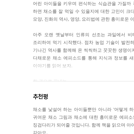
어린 아이들을 키우며 편식하는 식습관을 가질까 
을 조절해서 변비 해소에 도움을 주는 식이 섬유도 
하면 채소를 잘 먹일 수 있을지에 대한 고민이 크
--- p.55
모양, 진화의 역사, 영양, 요리법에 관한 흥미로운
양상추는 식칼로 자르면 자른 부분이 갈색으로 변해
아주 오랜 옛날부터 인류의 선조는 과일에서 비
식칼의 철과 산소에 닿아 화학 반응을 일으키기 때
조리하여 먹기 시작했다. 점차 농업 기술이 발전
--- p.84
기나긴 역사를 함께해 온 씩씩하고 꿋꿋한 생명이
다채로운 채소 에피소드를 통해 지식과 정보를 새
매운 음식은 왜 인기가 있는 걸까요? 사실 캡사이신
이야기를 읽어 보자.
르핀이 나오면 쾌감을 느끼기 때문에 매운 음식을 
--- p.111
한 권으로 끝내는
채소에 대한 알짜 상식
멜론은 커지는 과정에서 껍질만 먼저 성장이 멈춰요.
추천평
우기 위해 생긴 딱지 같은 것이 바로 멜론의 그물 
어떤 대상에 대한 관심은 호기심과 질문에서 시작
--- p.119
채소를 낯설어 하는 아이들뿐만 아니라 ‘어떻게 하
궁금증이 생길 수 있는 정보를 제공하는 것이 필요
귀여운 채소 그림과 채소에 대한 흥미로운 에피소
무엇일까?’, ‘피망은 왜 쓴맛이 날까?’, ‘양상추
채소와 과일의 차이는 학문적으로 풀에서 자라는가,
징검다리가 되어줄 것입니다. 함께 책을 읽으며 아이
대한 해답이 담겨 있다. 책을 읽기 전에, 평소 채
그리고 몇 년씩 시들지 않는 나무에서 수확하는 것
같아요.