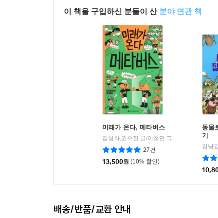
이 책을 구입하신 분들이 산
분야 연관 책
미래가 온다, 메타버스
동물
기
김성화,권수진 글/이철민 그림
와이즈만북스(
|
김남길
27건
13,500
원
(10% 할인)
10,8
배송/반품/교환 안내