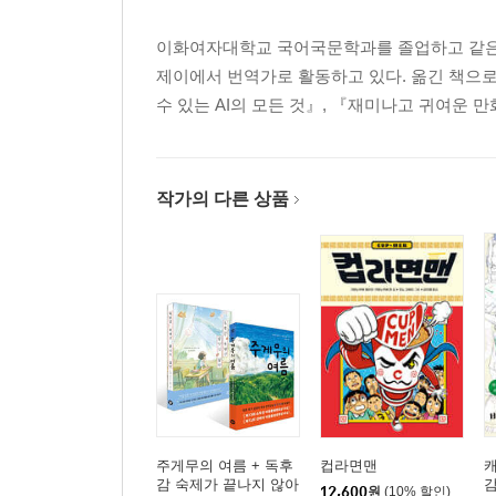
이화여자대학교 국어국문학과를 졸업하고 같은 
제이에서 번역가로 활동하고 있다. 옮긴 책으로
수 있는 AI의 모든 것』, 『재미나고 귀여운 
작가의 다른 상품
주게무의 여름 + 독후
컵라면맨
캐
감 숙제가 끝나지 않아
12,600
원
(10% 할인)