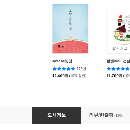
수박 수영장
팥빙수의 전
775건
12,600
원
(10% 할인)
11,700
원
(10
어린이 채소 도감
도서정보
리뷰/한줄평
(13/0)