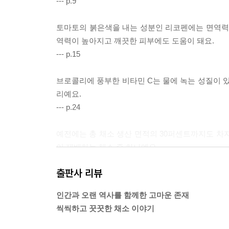
--- p.9
토마토의 붉은색을 내는 성분인 리코펜에는 면역력을
역력이 높아지고 깨끗한 피부에도 도움이 돼요.
--- p.15
브로콜리에 풍부한 비타민 C는 물에 녹는 성질이 있
리예요.
--- p.24
예전에는 총 채소 생산 면적의 30퍼센트까지도 차
이 재배하는 채소 중 하나예요.
--- p.38
출판사 리뷰
벨크로 테이프를 발명한 것은 스위스의 한 발명가예요
인간과 오랜 역사를 함께한 고마운 존재
--- p.50
씩씩하고 꿋꿋한 채소 이야기
고구마에 들어 있는 비타민 E는 노화를 늦추는 효과