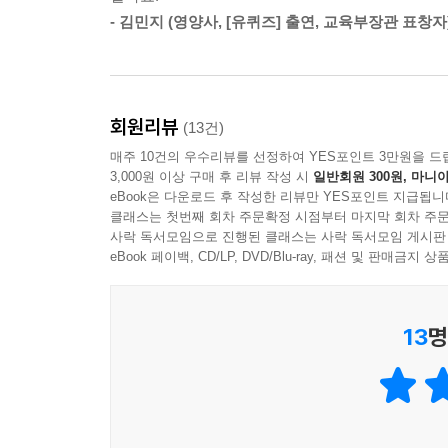
있을 것이다.
- 김민지 (영양사, [유퀴즈] 출연, 교육부장관 표창자
이 밖에도 채소의 분류와 대표 생산지 등 간략한 정보
--- p.134
신선한 채소를 고르는 방법을 알려주는 ‘좋은 채소 고
깜찍한 캐릭터들이 들려주는
회원리뷰
(13건)
채소들의 속사정
매주 10건의 우수리뷰를 선정하여 YES포인트 3만원을 드
3,000원 이상 구매 후 리뷰 작성 시
일반회원 300원, 마니아
이 책은 귀여운 채소 박사가 서른 가지 채소들의 속
eBook은 다운로드 후 작성한 리뷰만 YES포인트 지급됩니
둥근 모양과는 다른 모습이었던 양배추 이야기, 상처
클래스는 첫번째 회차 주문확정 시점부터 마지막 회차 주문
사락 독서모임으로 진행된 클래스는 사락 독서모임 게시판
있다. 그 속에는 때로는 눈물겹고, 때로는 유쾌하고
eBook 페이백, CD/LP, DVD/Blu-ray, 패션 및 판매금
흥미를 유발하고, 채소에 더 알고 싶게 만든다. 
존재로 여기게 하는 책이다.
13
명
영양 가득 채소의 효능, 알고 먹자!
먹을 것이 부족했던 옛날과 달리 지금은 먹을 것이 
채소는 우리 몸에 에너지를 내고 성장에 도움이 되