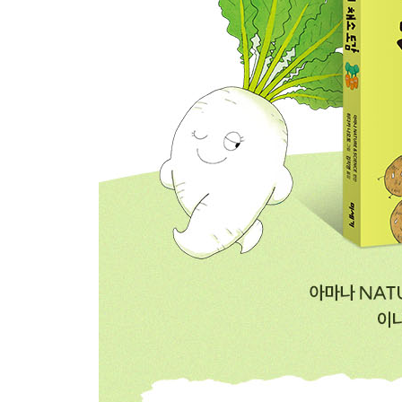
피라미드는 마늘 덕분에 완성되었다 해도 과언이 아니에
양파는 살아남기 위해 둥글어졌어요 ··· 양파 104
고추를 핥기만 해도 정말 매운맛을 보게 돼요 ··· 고추
단호박은 여름에 나는데 다들 겨울이 제철이라고 착각해
채소 칼럼 씩씩한 채소의 어여쁜 꽃 ··· 116
5장 정말··· 채소 맞아요?
멜론의 그물 무늬는 상처 딱지예요 ··· 멜론 118
수박은 멜론 옆에 있으면 썩어요 ··· 수박 122
겨울 딸기는 최면술을 걸어서 팔아요 ··· 딸기 126
표고버섯은 비행기와 같은 원리로 자손을 날려 보내요 
채소 칼럼 채소와 과일의 차이는 무엇일까요? ··· 13
채소 칼럼 ‘토마토 재판’ 토마토는 채소일까요? 과일일까
맛있게 먹어요! 채소를 보관하는 요령 ··· 137
나를 아나요? 새로운 채소 ··· 140