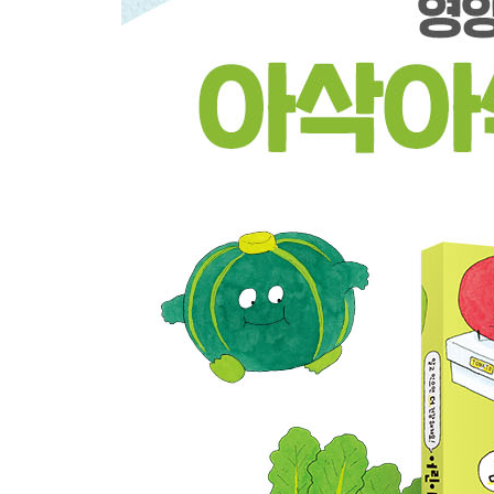
연근은 뿌리 근(根) 자를 쓰는데도 뿌리가 아니래요 ··
고구마를 먹고 뀌는 방귀는 냄새가 독하지 않아요 ···
채소 칼럼 스파이를 찾아라! 채소 분류 퀴즈 ··· 68
3장 잎에는 잎만의 사정이 있어요
양배추는 인간이 둥글게 만들었어요 ··· 양배추 70
배추는 겨울이 되면 끈으로 꽁꽁 묶여요 ··· 배추 74
시금치는 성별을 알기도 전에 먹혀 버려요 ··· 시금치
양상추는 쓴 우유로 벌레로부터 몸을 지켜요 ··· 양상
대파는 자라나도 다시 땅에 파묻혀요 ··· 파 86
채소 칼럼 추위를 견디며 맛있어져요 ··· 90
4장 수수한 외모 뒤에 숨겨진 힘
숙주는 비리비리하지 않아요 ··· 숙주 92
풋콩은 이름 그대로 ‘덜 익은 콩’이에요 ··· 풋콩 96