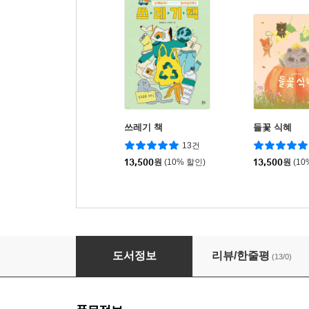
쓰레기 책
들꽃 식혜
13건
13,500
원
(10% 할인)
13,500
원
(10
어린이 채소 도감
도서정보
리뷰/한줄평
(13/0)