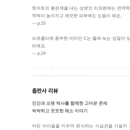
토마토의 붉은색을 내는 성분인 리코펜에는 면역력을
역력이 높아지고 깨끗한 피부에도 도움이 돼요.
--- p.15
브로콜리에 풍부한 비타민 C는 물에 녹는 성질이 있
리예요.
--- p.24
예전에는 총 채소 생산 면적의 30퍼센트까지도 차
이 재배하는 채소 중 하나예요.
--- p.38
출판사 리뷰
벨크로 테이프를 발명한 것은 스위스의 한 발명가예요
인간과 오랜 역사를 함께한 고마운 존재
--- p.50
씩씩하고 꿋꿋한 채소 이야기
고구마에 들어 있는 비타민 E는 노화를 늦추는 효과
어린 아이들을 키우며 편식하는 식습관을 가질까 
을 조절해서 변비 해소에 도움을 주는 식이 섬유도 