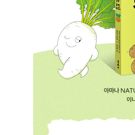
양파는 살아남기 위해 둥글어졌어요 ··· 양파 104
고추를 핥기만 해도 정말 매운맛을 보게 돼요 ··· 고추
단호박은 여름에 나는데 다들 겨울이 제철이라고 착각해
채소 칼럼 씩씩한 채소의 어여쁜 꽃 ··· 116
5장 정말··· 채소 맞아요?
멜론의 그물 무늬는 상처 딱지예요 ··· 멜론 118
수박은 멜론 옆에 있으면 썩어요 ··· 수박 122
겨울 딸기는 최면술을 걸어서 팔아요 ··· 딸기 126
표고버섯은 비행기와 같은 원리로 자손을 날려 보내요 
채소 칼럼 채소와 과일의 차이는 무엇일까요? ··· 13
채소 칼럼 ‘토마토 재판’ 토마토는 채소일까요? 과일일까
맛있게 먹어요! 채소를 보관하는 요령 ··· 137
나를 아나요? 새로운 채소 ··· 140
도전! 채소 이름 찾기 퍼즐 ··· 142