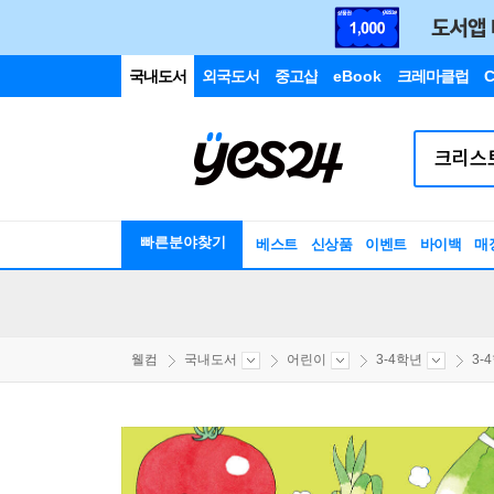
국내도서
외국도서
중고샵
eBook
크레마클럽
C
빠른분야찾기
베스트
신상품
이벤트
바이백
매
웰컴
국내도서
어린이
3-4학년
3-