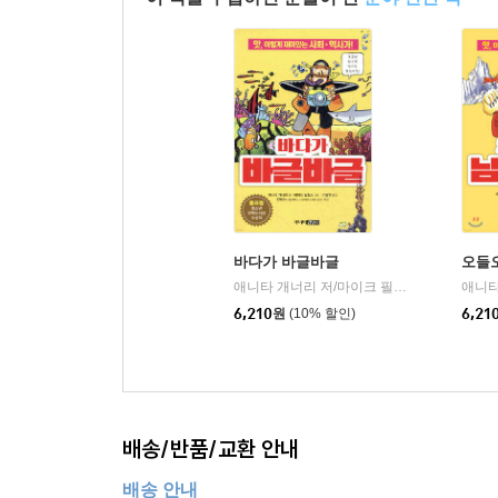
바다가 바글바글
오들
애니타 개너리 저/마이크 필립스 그림/이명연 역
6,210
원
(10% 할인)
6,21
배송/반품/교환 안내
배송 안내