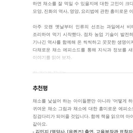
하면 채소를 잘 먹일 수 있을지에 대한 고민이 크
--- p.55
모양, 진화의 역사, 영양, 요리법에 관한 흥미로운
양상추는 식칼로 자르면 자른 부분이 갈색으로 변해
아주 오랜 옛날부터 인류의 선조는 과일에서 비
식칼의 철과 산소에 닿아 화학 반응을 일으키기 때
조리하여 먹기 시작했다. 점차 농업 기술이 발전
--- p.84
기나긴 역사를 함께해 온 씩씩하고 꿋꿋한 생명이
다채로운 채소 에피소드를 통해 지식과 정보를 새
매운 음식은 왜 인기가 있는 걸까요? 사실 캡사이신
이야기를 읽어 보자.
르핀이 나오면 쾌감을 느끼기 때문에 매운 음식을 
--- p.111
한 권으로 끝내는
채소에 대한 알짜 상식
멜론은 커지는 과정에서 껍질만 먼저 성장이 멈춰요.
추천평
우기 위해 생긴 딱지 같은 것이 바로 멜론의 그물 
어떤 대상에 대한 관심은 호기심과 질문에서 시작
--- p.119
채소를 낯설어 하는 아이들뿐만 아니라 ‘어떻게 하
궁금증이 생길 수 있는 정보를 제공하는 것이 필요
귀여운 채소 그림과 채소에 대한 흥미로운 에피소
무엇일까?’, ‘피망은 왜 쓴맛이 날까?’, ‘양상추
채소와 과일의 차이는 학문적으로 풀에서 자라는가,
징검다리가 되어줄 것입니다. 함께 책을 읽으며 아이
대한 해답이 담겨 있다. 책을 읽기 전에, 평소 채
그리고 몇 년씩 시들지 않는 나무에서 수확하는 것
같아요.
있을 것이다.
- 김민지 (영양사, [유퀴즈] 출연, 교육부장관 표창자