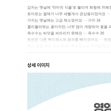
감자는 옛날에 ‘악마의 식물’로 불리며 화형에 처해졌어
토마토는 열매가 너무 새빨개서 관상용이었어요 ··· 
가지는 옛날에는 고급 채소였어요 ··· 가지 16
콜리플라워는 꽃이지만, 너무 많이 개량되어 꽃을 피
옥수수는 씨앗을 퍼뜨리지 못해요 ··· 옥수수 26
토란은 다른 뿌리채소에 왕좌를 빼앗겼어요 ··· 토란 
채소 칼럼 뿌리 깊은 문제! ‘뿌리채소는 뿌리일까요? 줄
2장 오해를 풀고 싶은 채소들
상세 이미지
무다리는 날씬한 다리를 칭찬하는 말이었대요 ··· 무 
순무는 힘주지 않아도 쉽게 뽑을 수 있어요 ··· 순무 
토끼는 사실 당근을 안 좋아한대요 ··· 당근 44
우엉은 해외에서는 그냥 잡초예요 ··· 우엉 48
오이는 사실 녹색 가면을 쓰고 위장한 거예요 ··· 오이
피망은 덜 익었을 때 먹어서 쓴맛이 나요 ··· 피망 56
연근은 뿌리 근(根) 자를 쓰는데도 뿌리가 아니래요 ··