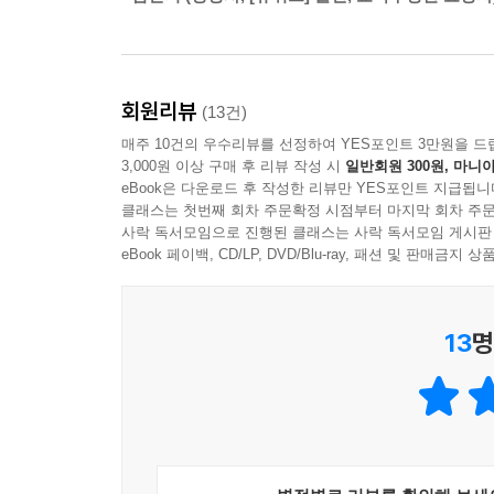
이 밖에도 채소의 분류와 대표 생산지 등 간략한 정보
--- p.134
신선한 채소를 고르는 방법을 알려주는 ‘좋은 채소 고
깜찍한 캐릭터들이 들려주는
회원리뷰
(13건)
채소들의 속사정
매주 10건의 우수리뷰를 선정하여 YES포인트 3만원을 드
3,000원 이상 구매 후 리뷰 작성 시
일반회원 300원, 마니아
이 책은 귀여운 채소 박사가 서른 가지 채소들의 속
eBook은 다운로드 후 작성한 리뷰만 YES포인트 지급됩니
둥근 모양과는 다른 모습이었던 양배추 이야기, 상처
클래스는 첫번째 회차 주문확정 시점부터 마지막 회차 주문
사락 독서모임으로 진행된 클래스는 사락 독서모임 게시판
있다. 그 속에는 때로는 눈물겹고, 때로는 유쾌하고
eBook 페이백, CD/LP, DVD/Blu-ray, 패션 및 판매금
흥미를 유발하고, 채소에 더 알고 싶게 만든다. 
존재로 여기게 하는 책이다.
13
명
영양 가득 채소의 효능, 알고 먹자!
먹을 것이 부족했던 옛날과 달리 지금은 먹을 것이 
채소는 우리 몸에 에너지를 내고 성장에 도움이 되
주는 비타민 C와 리코펜 성분이 가득하고, 브로콜리