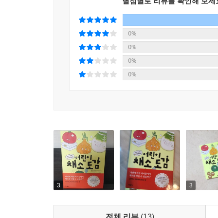
별점별로 리뷰를 확인해 보세
알리신이라는 성분은 비타민 B1이 잘 흡수되도록 
소화와 변비 해소, 식욕 증진, 감기 예방 등 우리 
0%
0%
특히 성장기 아이들의 키를 쑥쑥 자라게 하고, 힘
0%
골고루 채소를 먹는 식습관을 길러 튼튼하고 건강하
0%
교과과정: 3-2 사회 2. 시대마다 다른 삶의 모습｜4-
4-1 과학 3. 식물의 한살이｜4-2 과학 1. 식물의 생활
5-1 국어 8. 아는 것과 새롭게 안 것｜5 실과 나의
6-2 사회 1. 세계 여러 나라의 자연과 문화｜6-1 과
3
3
전체 리뷰
(13)