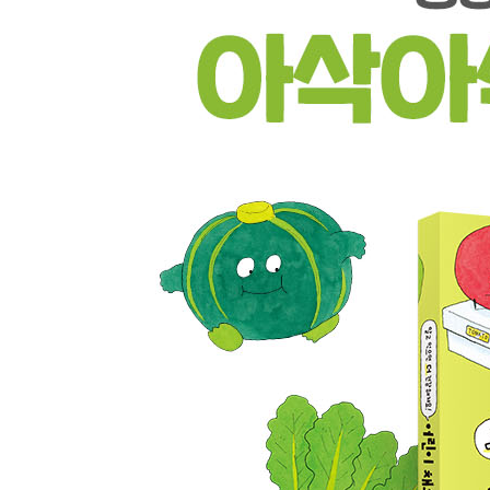
고구마를 먹고 뀌는 방귀는 냄새가 독하지 않아요 ···
채소 칼럼 스파이를 찾아라! 채소 분류 퀴즈 ··· 68
3장 잎에는 잎만의 사정이 있어요
양배추는 인간이 둥글게 만들었어요 ··· 양배추 70
배추는 겨울이 되면 끈으로 꽁꽁 묶여요 ··· 배추 74
시금치는 성별을 알기도 전에 먹혀 버려요 ··· 시금치
양상추는 쓴 우유로 벌레로부터 몸을 지켜요 ··· 양상
대파는 자라나도 다시 땅에 파묻혀요 ··· 파 86
채소 칼럼 추위를 견디며 맛있어져요 ··· 90
4장 수수한 외모 뒤에 숨겨진 힘
숙주는 비리비리하지 않아요 ··· 숙주 92
풋콩은 이름 그대로 ‘덜 익은 콩’이에요 ··· 풋콩 96
피라미드는 마늘 덕분에 완성되었다 해도 과언이 아니에