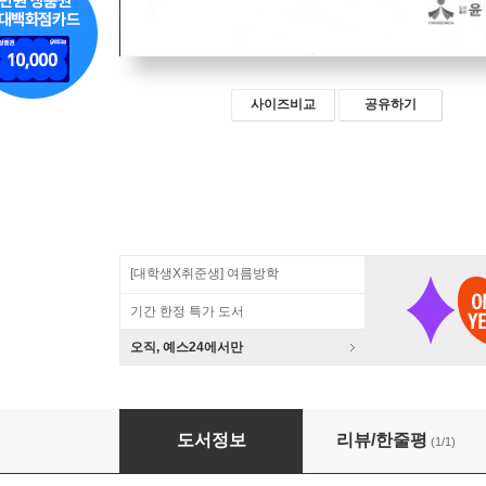
사이즈비교
공유하기
[대학생X취준생] 여름방학
기간 한정 특가 도서
오직, 예스24에서만
공공기관평가론
도서정보
리뷰/한줄평
(1/1)