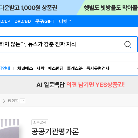
D/LP
DVD/BD
문구
/GIFT
티켓
장안내
채널예스
사락
예스펀딩
클래스24
독서유형검사
RBTI Lab
독서유형검사
AI 일문백답
의견 남기면 YES상품권!
행정학
소득공제
공공기관평가론