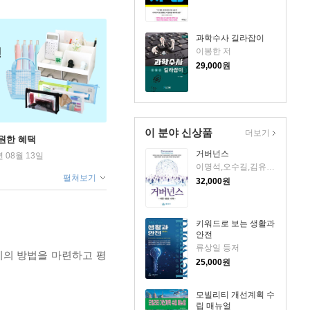
과학수사 길라잡이
이봉한 저
29,000
원
이 분야 신상품
더보기
원한 혜택
거버넌스
년 08월 13일
이명석,오수길,김유진 등저
펼쳐보기
32,000
원
키워드로 보는 생활과
안전
류상일 등저
리의 방법을 마련하고 평
25,000
원
모빌리티 개선계획 수
립 매뉴얼