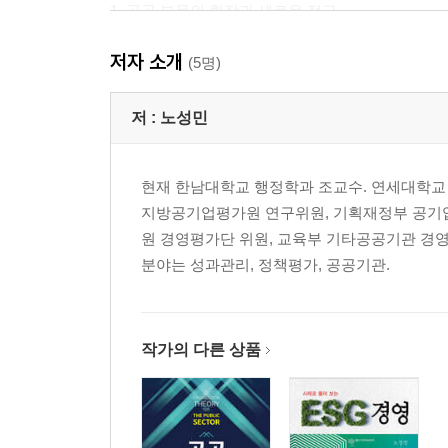
1. 공공 부문의 확장과 새로운 접근
2. 공공 부문 성과관리 패러다임
저자 소개
제2절 공공 부문 성과관리 이론
(5명)
1. 성과관리 이론
2. 공공 부문 성과관리
저 :
노성민
3. 공공 부문 성과관리 실제
현재 한남대학교 행정학과 조교수. 연세대학교 
제3장 공공기관 관리 체계 비교 | 장석준
지방공기업평가원 연구위원, 기획재정부 공기업
제1절 공공 부문 법령 체계
원 경영평가단 위원, 교육부 기타공공기관 경
1. 공공 부문의 범위
분야는 성과관리, 정책평가, 공공기관.
2. 역대 정부 공공 부문 개혁
제2절 공공기관 유형화 및 관리 체계
1. 공기업 유형화
2. OECD 공기업 지배구조 가이드라인
작가의 다른 상품
3. 공공기관 관리 체계 비교
제2편 공공 부문 성과평가 현황 및 제도