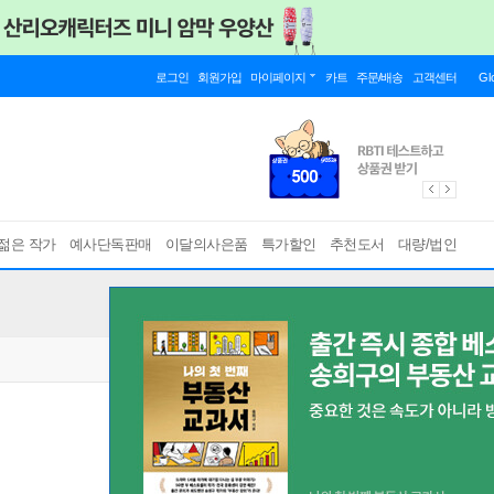
로그인
회원가입
마이페이지
카트
주문/배송
고객센터
Gl
젊은 작가
예사단독판매
이달의사은품
특가할인
추천도서
대량/법인