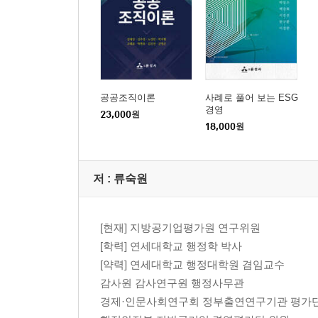
제4장 정부업무평가제도 | 노성민
제1절 정부업무평가기본법
1. 정부업무 평가의 목적과 정의
2. 정부업무평가위원회의 구성과 운영
3. 평가총괄 관련 기관 및 정부업무평가지원센터
공공조직이론
사례로 풀어 보는 ESG
경영
제2절 정부업무 평가의 역사
23,000
원
18,000
원
1. 심사분석제도
2. 경제기획원 심사분석제도 및 행정조정실 정책
3. 행정조정실 심사평가제도
저 :
류숙원
4. 국무조정실 기관평가제도
5. 국무조정실 통합 정부업무 평가
제3절 정부업무 평가 종류 및 절차
[현재] 지방공기업평가원 연구위원
1. 중앙행정기관 평가
[학력] 연세대학교 행정학 박사
2. 지방자치단체 평가
[약력] 연세대학교 행정대학원 겸임교수
3. 공공기관 평가
감사원 감사연구원 행정사무관
제4절 정부업무 평가 결과의 공개 및 활용
경제·인문사회연구회 정부출연연구기관 평가단
1. 평가 결과의 공개 및 보고