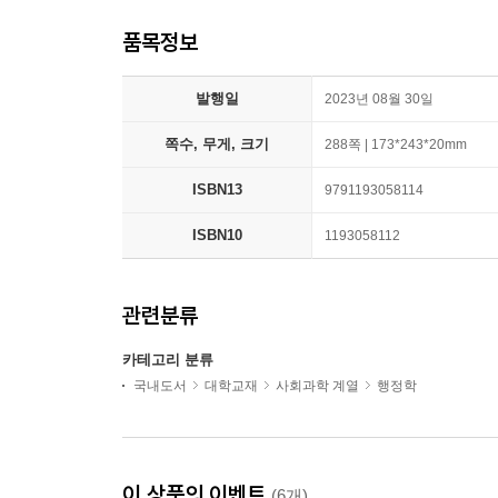
품목정보
발행일
2023년 08월 30일
쪽수, 무게, 크기
288쪽 | 173*243*20mm
ISBN13
9791193058114
ISBN10
1193058112
관련분류
카테고리 분류
국내도서
대학교재
사회과학 계열
행정학
이 상품의 이벤트
(6개)