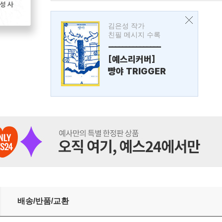
김은성 작가
친필 메시지 수록
---------------
[예스리커버]
빵야 TRIGGER
배송/반품/교환