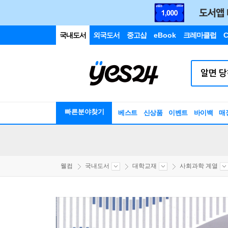
국내도서
외국도서
중고샵
eBook
크레마클럽
C
빠른분야찾기
베스트
신상품
이벤트
바이백
매
웰컴
국내도서
대학교재
사회과학 계열