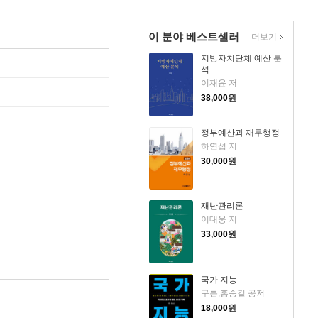
이 분야 베스트셀러
더보기
지방자치단체 예산 분
석
이재윤 저
38,000
원
정부예산과 재무행정
하연섭 저
30,000
원
재난관리론
이대웅 저
33,000
원
국가 지능
구름,홍승길 공저
18,000
원