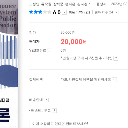
노성민
,
류숙원
,
장석준
,
손지은
,
김다경
저
윤성사
2023년 0
6.0
회원리뷰(
2
건)
판매지수 24
정가
20,000원
20,000
원
판매가
YES포인트
0원
5만원이상 구매 시 2천원 추가적립
결제혜택
카드/간편결제 혜택을 확인하세요
배송안내
배송비 : 무료
이미 소장하고 있다면 판매해 보세요!