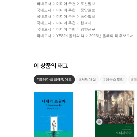
국내도서
미디어 추천
조선일보
국내도서
미디어 추천
중앙일보
국내도서
미디어 추천
동아일보
국내도서
미디어 추천
한겨레
국내도서
미디어 추천
경향신문
국내도서
YES24 올해의 책
2023년 올해의 책 후보도서
이 상품의 태그
#크레마클럽에있어요
#서탐대실
#성공스토리
#