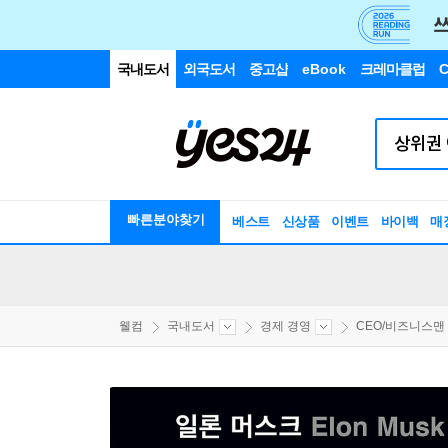
국내도서
외국도서
중고샵
eBook
크레마클럽
C
빠른분야찾기
베스트
신상품
이벤트
바이백
매
웰컴
국내도서
경제 경영
CEO/비즈니스맨