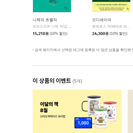
니체의 초월자
오디세이아
프리드리히 니체 저/김철 편역
히읏
호메로스 저/페테르 파울 루벤스 그림/박문재 역
|
15,210
원
(10% 할인)
24,300
원
(10% 할인)
검색 페이지에서 선택된 태그에 등록된 더 많은 상품을 확인해 
이 상품의 이벤트
(5개)