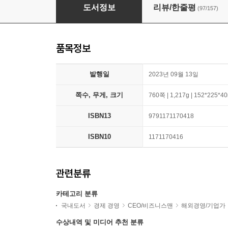
일론 머스크
도서정보
리뷰/한줄평
(97/157)
품목정보
발행일
2023년 09월 13일
쪽수, 무게, 크기
760쪽 | 1,217g | 152*225*
ISBN13
9791171170418
ISBN10
1171170416
관련분류
카테고리 분류
국내도서
경제 경영
CEO/비즈니스맨
해외경영/기업가
수상내역 및 미디어 추천 분류