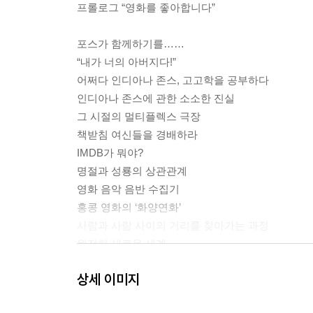
프롤로그 “영화를 좋아합니다”
포스가 함께하기를……
“내가 너의 아버지다!”
어쩌다 인디아나 존스, 고고학을 공부하다
인디아나 존스에 관한 소소한 진실
그 시절의 멀티플렉스 극장
책받침 여신들을 경배하라
IMDB가 뭐야?
명절과 성룡의 상관관계
영화 음악 음반 수집기
홍콩 영화의 ‘화양연화’
사람과 사람 사이의 거리를 찾아가는 과정
완전히 새로운 세계
유토피아와 디스토피아
상세 이미지
영화와 여행, 그 편린들
세계 영화관 ‘순례’