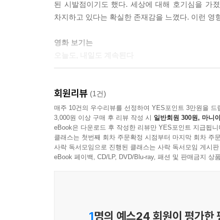
된 시발점이기도 했다. 세상에 대해 호기심을 가
---「영화 음악 음반 수집기」중에서
차지하고 있다는 확실한 존재감을 느꼈다. 이런 영향
이제는 세상이 변해 CD보다는 스트리밍 시대가 되었
영화 보기는
원으로 듣는 경우가 많지만 그래도 좋아하는 영화 
오늘도, 내일도 계속된다
음반이 계속 나의 목록에 쌓이고 있다. 그리고 그 
컬래버레이션이자 진정한 미덕이다.
2020년 말 불어닥친 코로나19로 인해 저자의 생
---「영화 음악 음반 수집기」중에서
회원리뷰
일종의 휴식처이자 도피처였다. 하지만 영화 개봉
(1건)
등 변화가 찾아오면서 자의 반, 타의 반으로 찾지
매주 10건의 우수리뷰를 선정하여 YES포인트 3만원을 드
이런 디스토피아적 상상력을 보여주는 영화를 통해 
3,000원 이상 구매 후 리뷰 작성 시
일반회원 300원, 마니아
영화생활 또한 제자리를 찾아갈 것이라는 희망을 가
는다는 점에서 어떻게 보면 거울의 양면과도 같다. 
eBook은 다운로드 후 작성한 리뷰만 YES포인트 지급됩니
것 같다. 이렇게 나의 영화 보기는 계속된다. 쭈욱~”
---「유토피아와 디스토피아」중에서
클래스는 첫번째 회차 주문확정 시점부터 마지막 회차 주문
사락 독서모임으로 진행된 클래스는 사락 독서모임 게시판
오늘도, 내일도, 날마다 파이팅!
eBook 페이백, CD/LP, DVD/Blu-ray, 패션 및 판매금
여행지를 계획할 때 즉흥적으로 결정할 때도 있지만 
이 어떤 것인지 구체적으로 이야기하기는 힘들지만.
‘날마다’ 시리즈는 날마다 같은 듯 같지 않은 우리네
행의 경우에는 영화 내용적으로서의 배경을 찾거나 
날마다 하는 생각, 행동, 습관, 일, 다니는 길, 직장
---「영화와 여행, 그 편린들」중에서
지금의 나는 수많은 날마다가 모여 이루어진 자신입
1
명의 예스24 회원이 평가한