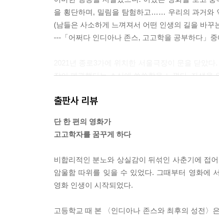
을 횡단하며, 밀림을 탐험하고…… 우리의 과거와 역
(남들은 사소하게 느껴져서 어떤 인생의 길을 바꾸는
---「어쩌다 인디아나 존스, 고고학을 공부하다」
2021년 종로3가에 위치한 서울극장이 문을 닫았다
장이 폐관했다는 소식에 씁쓸함을 느꼈다. 자생을
과 2019년 말에 발생한 코로나19가 치명타가 되
출판사 리뷰
---「그 시절의 멀티플렉스 극장」중에서
단 한 편의 영화가
고등학교 때 영화 보기에 입문하면서 영화 잡지를 구
고고학자를 꿈꾸게 하다
에 정보를 얻기에 수월했던 것이다. 당시에는 영화
또다른 영화 잡지가 창간되었다. 바로 〈로드쇼〉였
비합리적인 분노와 상실감이 뒤섞인 사춘기에 접어
---「IMDB가 뭐야?」중에서
암울함 따위를 잊을 수 있었다. 그때부터 영화에 
영화 인생이 시작되었다.
영화 음악은 단순히 음악만 좋아서는 감동이 없다. 
으면 당연히 OST도 멋지게 들리는데, 그렇지 않아도
고등학교 때 본 〈인디아나 존스와 최후의 성전〉
코 성립하지 않는다.