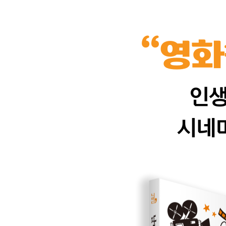
‘잉글리시 페이션트’가 꿈꾸었던 사막
‘브라이언 메이’ 길에서 마주치기
홈리스, 하우스리스
시네마 천국에 울려퍼진 천상의 음악
세상을 뒤덮은 코믹스
세번째는 아니 만났어야 했나? 아니, 계속 만날래요
에필로그 코로나시대, 그리고 그 이후에도 영화 보기
부록: 이 책에 언급한 영화 리스트