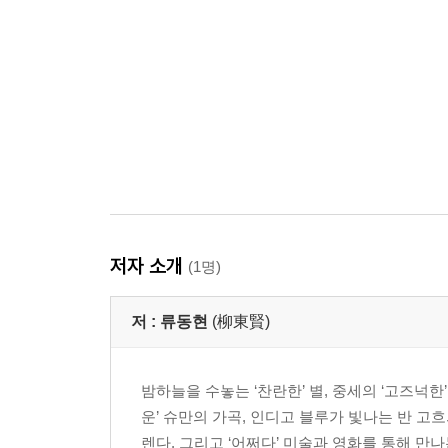
저자 소개
(1명)
저 :
류동현
(柳東賢)
밤하늘을 수놓는 ‘찬란한’ 별, 중세의 ‘고즈넉한
운’ 슈만의 가곡, 인디고 블루가 빛나는 반 고흐
렌다. 그리고 ‘어쩌다’ 미술과 영화를 통해 만나는