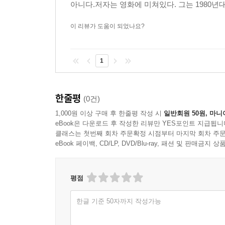
상영관에 앉아 있노라면 일주일의 스트레스가 사라지
아니다.저자는 영화에 미쳐있다. 그는 1980년대
---「에필로그」중에서
이 리뷰가 도움이 되었나요?
1
한줄평
(0건)
1,000원 이상 구매 후 한줄평 작성 시
일반회원 50원, 마니
eBook은 다운로드 후 작성한 리뷰만 YES포인트 지급됩니
클래스는 첫번째 회차 주문확정 시점부터 마지막 회차 주문
eBook 페이백, CD/LP, DVD/Blu-ray, 패션 및 판매금
평점
한글 기준 50자까지 작성가능