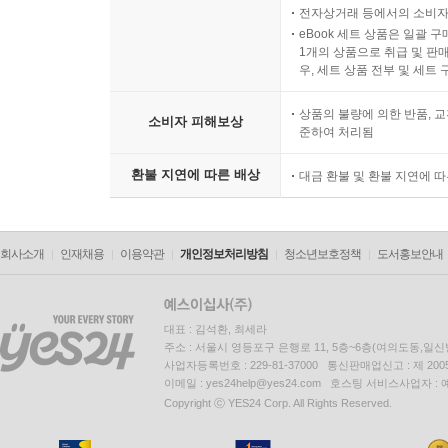
전자상거래 등에서의 소비자
eBook 세트 상품은 일괄 
1개의 상품으로 취급 및 판매
우, 세트 상품 전부 및 세트
상품의 불량에 의한 반품, 교
소비자 피해보상
준하여 처리됨
환불 지연에 따른 배상
대금 환불 및 환불 지연에 
회사소개
인재채용
이용약관
개인정보처리방침
청소년보호정책
도서홍보안내
대표 : 김석환, 최세라
주소 : 서울시 영등포구 은행로 11, 5층~6층(여의도동,일신
사업자등록번호 : 229-81-37000 통신판매업신고 : 제 200
이메일 : yes24help@yes24.com 호스팅 서비스사업자 :
Copyright ⓒ YES24 Corp. All Rights Reserved.