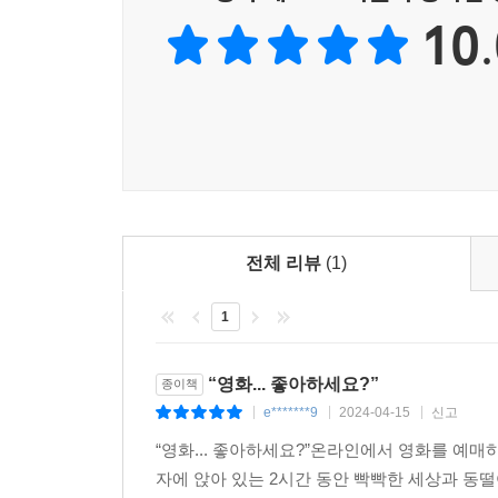
날마다 최선을 다하는 우리를 응원하는 시리즈, 날
많이 둘러보지는 못했지만 공통점이 있었다. 영화관
10.
떤 차이도, 차별도 존재하지 않았다. 고단한 현실에
도 영화관이라는 통로를 통해 모험을 떠난다. 세계
---「세계 영화관 ‘순례’」중에서
여전히 사람들은 정착하고 떠날 필요가 없는 삶을 
과 관계를 맺고 살 수 있는 상황을 우리는 ‘홈’이
자본, 경제라는 블랙홀로 빨려들어가는 듯하다. 발상
이 많은 밤이다.
전체 리뷰
(1)
---「홈리스, 하우스리스」중에서
1
최근 개봉한, 또는 개봉 예정인 영화를 보면 과거와
하여 다시 선보이고는 했다. 이른바 리부트방식이다
“영화... 좋아하세요?”
종이책
다. 대표적인 예가 ‘007’이 아닐까 싶다. 007 
e*******9
2024-04-15
신고
|
|
|
---「세번째는 아니 만났어야 했나? 아니, 계속 
“영화... 좋아하세요?”온라인에서 영화를 예매
나에게 영화관이란 단순히 개봉 영화를 보는 장소가
자에 앉아 있는 2시간 동안 빡빡한 세상과 동