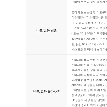
모바일 쿠폰의 경우 유효기간(
고객의 단순변심 및 착오구
직수입양서/직수입일서중 일
단, 아래의 주문/취소 조건인
오늘 00시 ~ 06시 30분 
반품/교환 비용
오늘 06시 30분 이후 주문
직수입 음반/영상물/기프트 
단, 당일 00시~13시 사이
박스 포장은 택배 배송이 가
소비자의 책임 있는 사유로 
소비자의 사용, 포장 개봉에 
복제가 가능한 상품 등의 포장을 
소비자의 요청에 따라 개별
디지털 컨텐츠인 eBook, 
eBook 대여 상품은 대여 기
모바일 쿠폰 등록 후 취소/환
반품/교환 불가사유
중고상품이 구매확정(자동 
LP상품의 재생 불량 원인이 기
시간의 경과에 의해 재판매가