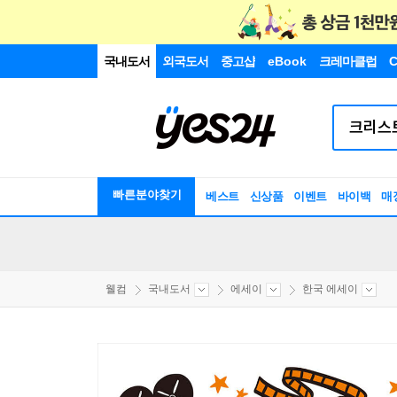
국내도서
외국도서
중고샵
eBook
크레마클럽
C
빠른분야찾기
베스트
신상품
이벤트
바이백
매
웰컴
국내도서
에세이
한국 에세이