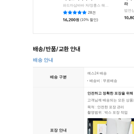
라
파드마삼바바 저/장훙스 해설/장순용 역
김
|
법연상
28건
10,8
16,200
원
(10% 할인)
배송/반품/교환 안내
배송 안내
예스24 배송
배송 구분
배송비 : 무료배송
안전하고 정확한 포장을 위해 
고객님께 배송되는 모든 상품을
목적 : 안전한 포장 관리
촬영범위 : 박스 포장 작업
포장 안내