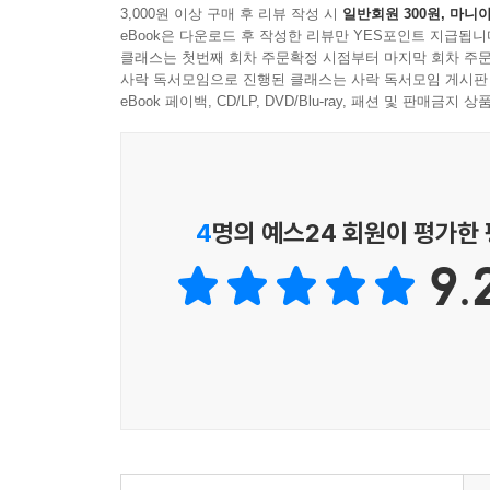
3,000원 이상 구매 후 리뷰 작성 시
일반회원 300원, 마니아
이 책은 죽음의 두려움을 이야기하는 책이다. 더 정
연인 관계의 친밀감에서 항상 문제를 겪는다. 어떤
eBook은 다운로드 후 작성한 리뷰만 YES포인트 지급됩니
죽음에 대한 두려움을 우리는 어떻게 대해야 할까?”
바뀌어도 기본적인 각본은 똑같다. 이것은 우리가 
클래스는 첫번째 회차 주문확정 시점부터 마지막 회차 주문
사락 독서모임으로 진행된 클래스는 사락 독서모임 게시판
--- p.111-112
저자는 『바르도 퇴돌(Bardo Todrol)』의 
eBook 페이백, CD/LP, DVD/Blu-ray, 패션 및 판매금
티베트불교 최고의 수행 지침서로, ‘죽음과 환생
붓다의 가르침에 따르면 우리를 힘들게 하는 것은 일
이들에게는 희망과 위로를 전하고, 살아있는 이들에
개입하기 전의 원재료로서 감각 또는 일종의 에너지 
답을 찾게 한다. 『죽음은 내 인생 최고의 작품
이 중요하다. 가령, 공격성이 지닌 파괴적인 측면은
독자들과 나누면서, 두려움이 아닌 호기심으로 죽음을
4
명의 예스24 회원이 평가한
로 우리가 취하는 행동에 있다.
--- p.120-121
9.
저자는 자칫 딱딱할 수 있는 바르도의 핵심을 전하
깨어남과 사랑에 이르는 길로 변화시키는 구체적이
우리가 지금 자기 생각과 감정을 다루는 방식은 죽을
삶에 연민과 사랑, 더 큰 자유를 불러일으키자고 격
늦다. 지금이 적기다. 지금 어떻게 사느냐가 어떻게
“죽음을 두려워하는 것은 우리에게 부담스러운 일
--- p. 179
일부이자 탄생과 죽음이라는 경이로운 흐름의 일부이다
바르도의 가르침에서 가장 강조하는 핵심 중 하나는
우리가 아무리 저항해도 이번 생의 끝엔 죽음이 
예리하다. 그래서 긍정적인 생각 한 번만으로 고통
끝남이 기다리고 있다. 한 번의 호흡에도, 오늘 
만 그 반대도 진실이다. 한 차례의 부정적인 생각만