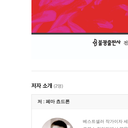
저자 소개
(2명)
저 :
페마 쵸드론
베스트셀러 작가이자 세계