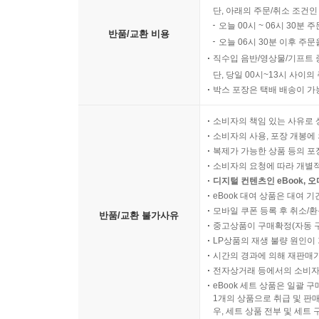
단, 아래의 주문/취소 조건인
오늘 00시 ~ 06시 30분 
반품/교환 비용
오늘 06시 30분 이후 주문
직수입 음반/영상물/기프트 
단, 당일 00시~13시 사이
박스 포장은 택배 배송이 가
소비자의 책임 있는 사유로 
소비자의 사용, 포장 개봉에 
복제가 가능한 상품 등의 포장을 
소비자의 요청에 따라 개별
디지털 컨텐츠인 eBook, 
eBook 대여 상품은 대여 기
모바일 쿠폰 등록 후 취소/환
반품/교환 불가사유
중고상품이 구매확정(자동 
LP상품의 재생 불량 원인이 기
시간의 경과에 의해 재판매가
전자상거래 등에서의 소비자
eBook 세트 상품은 일괄 
1개의 상품으로 취급 및 판매
우, 세트 상품 전부 및 세트