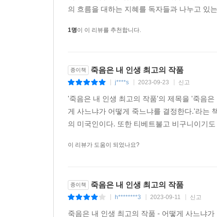
자기 경험을 토대로 어려운 불교를 쉽고 조곤조곤
의 흐름을 대하는 지혜를 독자들과 나누고 있는데
『죽음은 내 인생 최고의 작품』에서도 마찬가지다
1명
이 이 리뷰를 추천합니다.
“페마 초드론뿐만 아니라 불교를 주제로 한 책을 
우리의 가장 큰 도전이자 사랑하는 사람에게 주는 선물이다
“페마 초드론의 대부분 책을 가지고 있다. 흐르는 
죽음은 내 인생 최고의 작품
종이책
나가는 힘이 됐다. 나는 늙었고 시간은 아무도 기다
j****s
2023-09-23
신고
|
|
|
인생에서 어디에 있든 읽고 탐험할 수 있는 멋진 책이다.” 
'죽음은 내 인생 최고의 작품'의 제목을 '죽음
“매우 어려운 주제를 다룬 이 책이 정말 고맙다.
게 사느냐가 어떻게 죽느냐를 결정한다.'라는 
정서적 성숙으로 지금 이 삶을 탐색하는 중요한 통찰력
의 미국인이다. 또한 티베트불고 비구니이기도 하
이제 우리 차례다. 티베트불교의 오랜 지혜에서 페
이 리뷰가 도움이 되었나요?
죽음은 내 인생 최고의 작품
종이책
h********3
2023-09-11
신고
|
|
|
죽음은 내 인생 최고의 작품 - 어떻게 사느냐