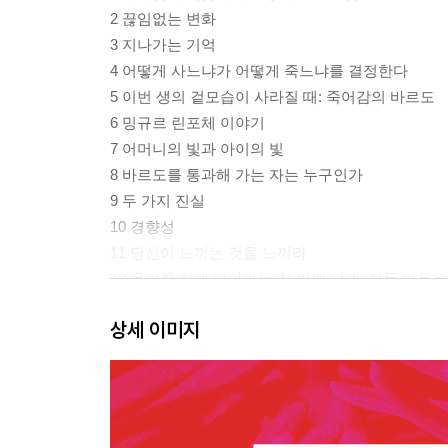
2 끊임없는 변화
3 지나가는 기억
4 어떻게 사느냐가 어떻게 죽느냐를 결정한다
5 이번 생의 겉모습이 사라질 때: 죽어감의 바르도
6 밍규르 린포체 이야기
7 어머니의 빛과 아이의 빛
8 바르도를 통과해 가는 자는 누구인가
9 두 가지 진실
10 경향성
11 당신이 느끼는 것을 느끼라
12 용기를 향해 나아가는 첫 번째 단계: 자동 반응
13 용기를 향해 나아가는 두 번째 단계: 번뇌를 대
상세 이미지
14 가슴을 변화시키는 두 가지 수련
15 용기를 향해 나아가는 세 번째 단계: 감정을 
16 지혜의 다섯 가지 맛
17 있는 그대로 경험하기: 다르마타의 바르도
18 신성한 세계에 열리다