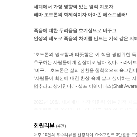
를 불안하게 한다. 우리는 그것을 무섭게 느낀다.
세계에서 가장 영향력 있는 영적 지도자
하지 않고, 죽음 뒤에 어떤 일이 일어나든 그것을 맞
페마 초드론의 화제작이자 아마존 베스트셀러!
--- p.62-63
죽음에 대한 두려움을 호기심으로 바꾸고
이 모든 생각은 대체 어디에서 나타난 것일까? 그리
인생의 태도로 죽음의 차이를 만드는 기적 같은 지혜
일까? 마치 안개처럼 손에 잡히지 않는 생각이 어떻
투하게 만들며, 사람들과 다투게 하고, 행복에 도취
“초드론의 명료함과 따뜻함은 이 책을 광범위한 독
과 우리가 가진 ‘나’라는 관념을 꿰뚫어 보는 법을 
추구하는 사람들에게 길잡이로 남아 있다.” - 라이브러리 저
--- p.94-95
“비구니 초드론은 삶의 전환을 철학적으로 숙고한다. 이 현
“사람들이 확신에 대한 환상 속에 살고 싶어하는 
우리가 하는 모든 행동과 말은, 심지어 생각까지도,
멈추라고 상기한다.” - 셸프 어웨어니스(Shelf Awaren
가능성이 커진다. 특정 상황에 특정한 방식으로 반
리의 경향성이 만들어지는 방식이다.
2022년 10월, 세계에서 가장 영향력 있는 영적 지도자
--- p.108
출간됐을 때 쏟아진 찬사다. 미국 전역의 도서관 사서들이
미국의 출판 매거진 ‘퍼블리셔스 위클리(Publisher
우리는 이미 자신이 지닌 경향성 때문에 이번 생에서
회원리뷰
Awareness)’는 왜 이 책을 주목했을까? 아마
(4건)
감정 습관이 계속해서 우리를 힘들고 지치게 만든다
매주 10건의 우수리뷰를 선정하여 YES포인트 3만원을 드
로 표출된다. 어떤 사람은 늘 상사와 갈등을 빚는다