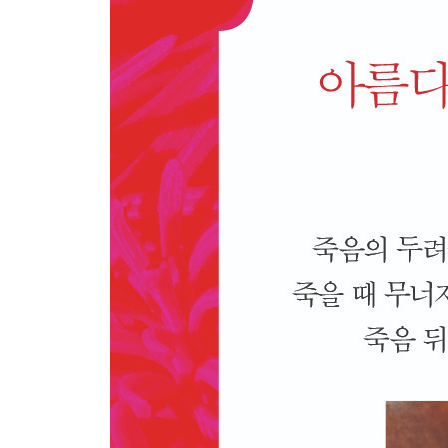
19 열림에서 구체성으로: 영원한 패턴
20 되어감의 바르도에 들어가기
21 가슴으로 하는 조언
22 여섯 가지 세상
23 다음 생 선택하기
24 타인의 죽음과 죽음 과정에 도움 주기
25 바르도에 있는 동안 깨어나기
끝맺으며
부록 A. 바르도 가르침의 역사
부록 B. 수행법
기본적인 앉기 명상
열린 알아차림으로 명상하기
통렌 수행
부록 C. 도표
분해 단계