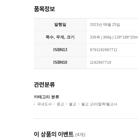
품목정보
발행일
2023년 08월 25일
쪽수, 무게, 크기
336쪽 | 368g | 128*188*20
ISBN13
9791192997711
ISBN10
1192997719
관련분류
카테고리 분류
국내도서
종교
불교
불교 교리/철학/불교사
이 상품의 이벤트
(4개)