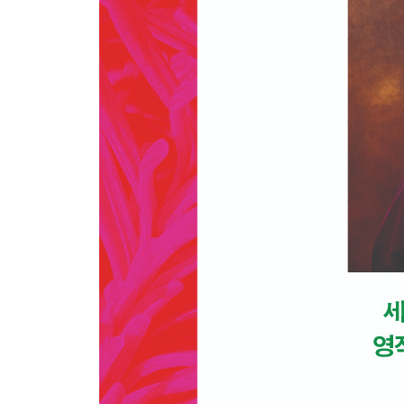
오불부족(五佛部族, Five Buddha Familes)
삼사라 윤회의 여섯 세상
더 읽을거리
감사의 말
저자 소개