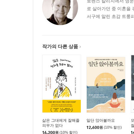
로렌스 칼리지에서 영문학
로 살아가던 중 이혼을 
서구에 알린 초감 트룽파
작가의 다른 상품
삶은 그대에게 잘해줄
일단 앉아볼까요
모
의무가 없다
질
12,600
원
(10% 할인)
16,200
원
(10% 할인)
1