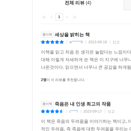
다다른다. 그렇지만 그 끝에는 새로운 시작이 있
전체 리뷰
(4)
서만이 아니라 바로 지금 우리의 삶에도 적용되는 
최고의 작품』에 담겼다.
--- p.222-223
1
티베트 금강승 수행을 끝마친 첫 미국인 여성이자
삶과 죽음에서 우리가 할 일은 우리에게 언제나 선
달라이 라마와 함께 가장 영향력 있는 영적 지도자
세상을 밝히는 책
종이책
삼사라 윤회 세상을 계속해서 돌 수도 있고, 자각 
페마 초드론이 전하는 삶과 죽음에 대한 찬가(讚歌)
w******9
2023-09-18
신고
|
|
|
려 있다.”
--- p.294
이책을 읽고 처음 든 생각은 놀랍다는 느낌이다.
『죽음은 내 인생 최고의 작품』의 저자 페마 초드
대해 이렇게 자세하게 쓴 책은 이 지구에 너
편안하고 현실감 있게 전달하는 ‘마음 전문가’로 명
우리가 죽음을 준비하는 과정에서 기억해야 하는 가
나온것이다. 읽으면서 너무나 큰 공감을 하게됨
할 지혜를 집필한 『모든 것이 산산이 무너질 때』
무상을 받아들이는 법을, 번뇌를 다루는 법을, 우리
초걈 트룽파 린포체의 가르침과 인연이 닿아 티베트
2명
이 이 리뷰를 추천합니다.
면 사는 법뿐만 아니라 죽는 법도 배울 수 있을 것
최초로 설립된 티베트불교 사원인 감포 사원(Gamp
없는 성질을 기꺼이 배우고자 한다면 우리는 두려움
라마와 틱낫한을 잇는 스승”이라는 수식어가 붙은 지도 
Book)’에서 발행하는 「마인드 바디 스피릿 매거진(Min
--- p.299
죽음은 내 인생 최고의 작품
종이책
중 한 명이다. 그녀는 달라이 라마와 함께 2011년부
c****l
2023-09-17
신고
|
|
|
이 책은 죽음의 두려움을 이야기하는 책이고, 
페마 초드론이 전 세계적인 영적 지도자로 꼽히는
적인 두려움, 즉 죽음에 대한 두려움을 우리는 어