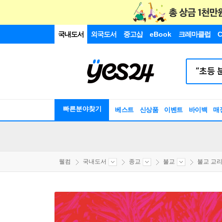
국내도서
외국도서
중고샵
eBook
크레마클럽
C
빠른분야찾기
베스트
신상품
이벤트
바이백
매
웰컴
국내도서
종교
불교
불교 교리/