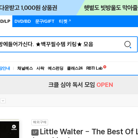
D/LP
DVD/BD
문구
/GIFT
티켓
독서유형검사
RBTI Lab
장안내
채널예스
사락
예스펀딩
클래스24
독서유형검사
크클 심야 독서 모임
OPEN
해외구매
Little Walter - The Best Of 
LP