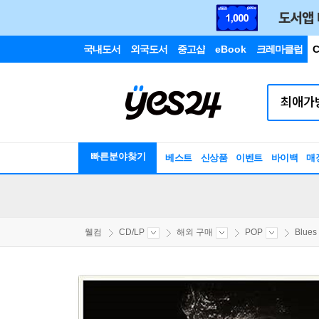
국내도서
외국도서
중고샵
eBook
크레마클럽
C
빠른분야찾기
베스트
신상품
이벤트
바이백
매
웰컴
CD/LP
해외 구매
POP
Blues