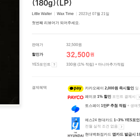
(180g)(LP)
Little Walter
Wax Time
2023년 07월 21일
첫번째 리뷰어가 되어주세요.
판매가
32,500원
32,500
원
할인가
YES포인트
330원 (1% 적립) + 마니아추가적립
결제혜택
카카오페이
2,000원 즉시할인
일
페이코
1% 할인
포인트 결제시
토스페이
1만P 추첨 적립
+ 생애
예스24 현대카드
1~3% YES포
전월 실적 조건 없음
현대백화점카드
앱카드 발급시 1