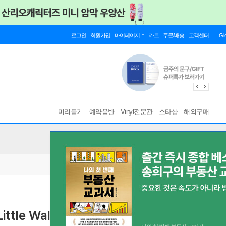
로그인
회원가입
마이페이지
카트
주문/배송
고객센터
Gl
미리듣기
예약음반
Vinyl전문관
스타샵
해외구매
Little Walter (Ltd)(4 Bonus Tracks)