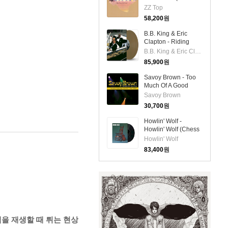
Spirit Of '76 Series)
ZZ Top
(140g LP)
58,200
원
B.B. King & Eric
Clapton - Riding
With The King
B.B. King & Eric Clapton
(Remastered)
85,900
원
(Extended Edition)
(Ltd)(180g Colored
Savoy Brown - Too
2LP)
Much Of A Good
Thing: The Savoy
Savoy Brown
Brown Collection
30,700
원
1992-2007 (CD)
Howlin' Wolf -
Howlin' Wolf (Chess
75 Series)(180g
Howlin' Wolf
Mono LP)
83,400
원
랙을 재생할 때 튀는 현상