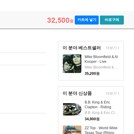
32,500
카트에 넣기
바로구매
원
이 분야 베스트셀러
더보기
Mike Bloomfield & Al
Kooper - Live
Adventures Of (CD)
Mike Bloomfield & Al Kooper
35,200
원
이 분야 신상품
더보기
B.B. King & Eric
Clapton - Riding
With The King
B.B. King & Eric Clapton
(Remastered)
34,900
원
(Extended Edition)
(Digipack)(CD)
ZZ Top - World Wide
Texas Tour (Rhino