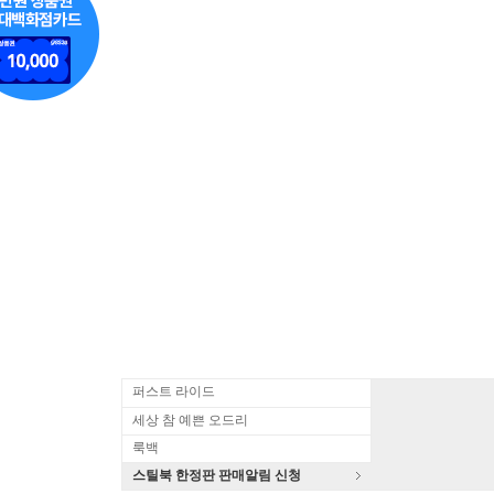
퍼스트 라이드
세상 참 예쁜 오드리
룩백
스틸북 한정판 판매알림 신청