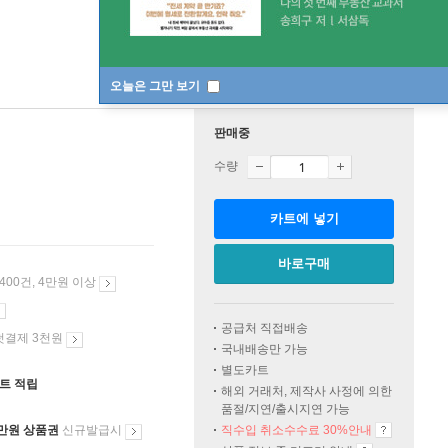
오늘은 그만 보기
판매중
수량
카트에 넣기
바로구매
 400건, 4만원 이상
공급처 직접배송
첫결제 3천원
국내배송만 가능
별도카트
인트 적립
해외 거래처, 제작사 사정에 의한
품절/지연/출시지연 가능
만원 상품권
신규발급시
직수입 취소수수료 30%안내