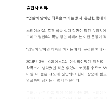
출판사 리뷰
버진갤럭틱이 공개한 인터뷰에서, 브랜슨은 1969년 
에 착륙한 순간 나에게 대격변이 일어났다.” 브랜슨
“엄밀히 말하면 착륙을 하기는 했다. 온전한 형태가
발사 직후 폭발해 승무원 7명 전원이 사망한 비극이
이 사건으로 브랜슨의 머릿속은 명확해졌다. 우주
스페이스X의 로켓 착륙 실패 장면이 담긴 슈퍼컷이
하는 재사용이 가능한 준궤도 우주선 스페이스십1
그리고 팰컨9의 폭발 장면 아래에는 이런 문장이 
납고를 직접 방문해 우주선을 살펴본 후 발사 시스
--- p.20, 「우주 기사 리처드 브랜슨」 중에서
“엄밀히 말하면 착륙을 하기는 했다. 온전한 형태가
15년 동안 거의 비밀리에 개발된 블루오리진의 뉴셰
2016년 3월, 스페이스X의 야심작이었던 팰컨9
부 표준시로 오후 12시 21분, 뉴셰퍼드는 11만 파운
착륙까지 생각했던 적은 없었다. 로켓을 우주로 보
피트(100.5킬로미터)까지 도달했다. 승무원 캡슐
마일 더 높은 궤도에 진입해야 한다. 상승에 필
도로 순조롭게 착륙하자 관제센터에서는 ‘완벽한 착
연료통에 담기는 어렵기 때문이다.
최초로 로켓 VTOL에 성공한 독립 기관 중 하나가
겼던 기술이었다.
그러나 바로 다음 달인 2016년 4월 8일, 스페이
--- p.30, 「제프 베이조스와 꿈의 제국」 중에서
재점화하고 드론 선박 중심에서 불과 1미터쯤 떨어
공개했다. 이로써 열성적인 지지자와 많은 사람이 그