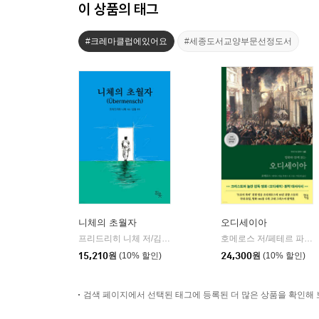
이 상품의 태그
#크레마클럽에있어요
#세종도서교양부문선정도서
니체의 초월자
오디세이아
프리드리히 니체 저/김철 편역
히읏
호메로스 저/페테르 파울 루벤스 그림/박문재 역
|
15,210
원
(10% 할인)
24,300
원
(10% 할인)
검색 페이지에서 선택된 태그에 등록된 더 많은 상품을 확인해 