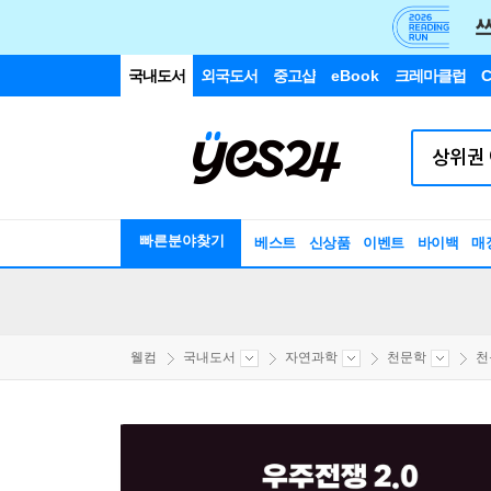
국내도서
외국도서
중고샵
eBook
크레마클럽
C
빠른분야찾기
베스트
신상품
이벤트
바이백
매
웰컴
국내도서
자연과학
천문학
천