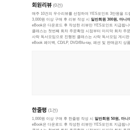
스페이스X는 2013년 9월 23일 첫 번째 공식 
회원리뷰
(0건)
에 안착했고, 엔지니어들은 1단 부스터가 통제 불능
선수도 바뀌었고, 관객도 바뀌었다 : 인류의 영원한
매주 10건의 우수리뷰를 선정하여 YES포인트 3만원을 드
최초로 시험한 다음 날인 2014년 4월 18일, 스페
3,000원 이상 구매 후 리뷰 작성 시
일반회원 300원, 마니아
사용 가능 로켓이었다. 1단 로켓은
eBook은 다운로드 후 작성한 리뷰만 YES포인트 지급됩니
사람들은 일론 머스크가 올린 수많은 짧은 영상을 
바다로 하강하며 훌륭히 착륙했지만, 부유식 플랫폼
클래스는 첫번째 회차 주문확정 시점부터 마지막 회차 주문
농담 역시 한몫했다. 미국과 소련의 체제 경쟁 양
사락 독서모임으로 진행된 클래스는 사락 독서모임 게시판
--- p.40-41, 「재사용 가능성을 향한 긴 여정」 중
그러나 우리는 그로부터 반세기가 지난 시대를 살
eBook 페이백, CD/LP, DVD/Blu-ray, 패션 및 판매금
불과하다.
우주에서 지속적으로 영역을 확장하려는 머스크와 
모순적 특징이라 할 수 있는데, 지구에 사는 인간이
우주탐사 초기에는 미국 NASA와 소련의 우주 
면에서, 스페이스X는 스타링크 충돌 빈도를 낮추기
총력을 다해 진행하던 것이었으며, 경기장을 가득
베이조스 또한 미션 완수 후 355일 이내에 궤도를
시대는 지나갔다. 2세대 우주경쟁에서는 선수도, 관
당사자는 상업적 목적과 시험 미션, 그리고 인간의 
때마다 실패담과 성공담이 뒤섞여 SNS에 실시간으
--- p.52, 「우주의 범위에서 바라본 지속 가능성」
또 즐길 줄 아는 새로운 관객의 시대가 조성된 것
마니아의 다양한 요구에 부응하며, 지속성을 약속하
화성 여행의 최단 기간은 기존의 화학 추진체 로켓을
한줄평
(1건)
타십 시스템은 최대 100명을 싣고 화성을 오갈 수
인류를 다중행성종으로 만들고자 거대한 함대를 이
1,000원 이상 구매 후 한줄평 작성 시
일반회원 50원, 마니
고 말한 생명 재
eBook은 다운로드 후 작성한 리뷰만 YES포인트 지급됩니
생 시스템이 필요하다. 스타십이 인간을 쏘아 올릴 수