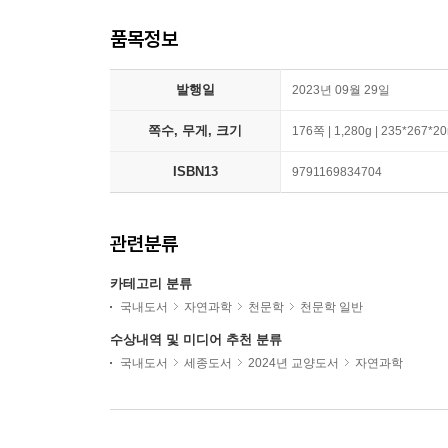
품목정보
발행일
2023년 09월 29일
쪽수, 무게, 크기
176쪽 | 1,280g | 235*267*
ISBN13
9791169834704
관련분류
카테고리 분류
국내도서
자연과학
천문학
천문학 일반
수상내역 및 미디어 추천 분류
국내도서
세종도서
2024년 교양도서
자연과학