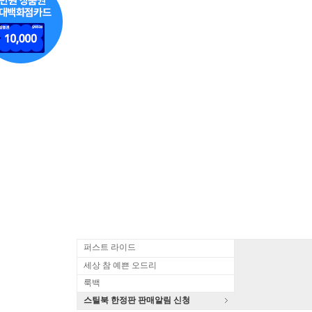
퍼스트 라이드
세상 참 예쁜 오드리
룩백
스틸북 한정판 판매알림 신청