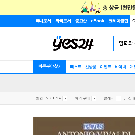
국내도서
외국도서
중고샵
eBook
크레마클럽
C
빠른분야찾기
베스트
신상품
이벤트
바이백
매
웰컴
CD/LP
해외 구매
클래식
실내