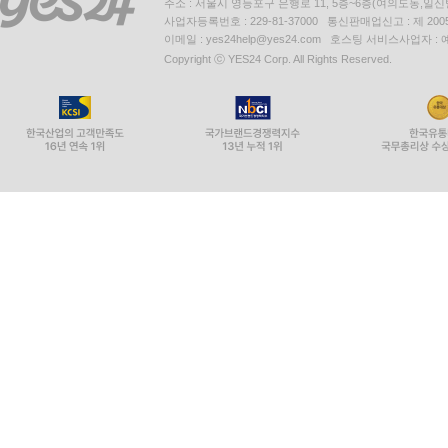
주소 : 서울시 영등포구 은행로 11, 5층~6층(여의도동,일신
사업자등록번호 : 229-81-37000 통신판매업신고 : 제 200
이메일 : yes24help@yes24.com 호스팅 서비스사업자 :
Copyright ⓒ YES24 Corp. All Rights Reserved.