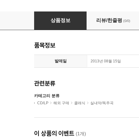
비발디: 플루트 소나타와 협주곡 (Vivaldi: Flute Sona
상품정보
리뷰/한줄평
(0/0)
품목정보
발매일
2013년 08월 15일
관련분류
카테고리 분류
CD/LP
해외 구매
클래식
실내악/독주곡
이 상품의 이벤트
(1개)