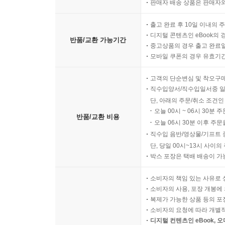
판매자 배송 상품은 판매자와
출고 완료 후 10일 이내의 
디지털 콘텐츠인 eBook의 
반품/교환 가능기간
중고상품의 경우 출고 완료일
모바일 쿠폰의 경우 유효기간(
고객의 단순변심 및 착오구
직수입양서/직수입일서중 일
단, 아래의 주문/취소 조건인
오늘 00시 ~ 06시 30분 
반품/교환 비용
오늘 06시 30분 이후 주문
직수입 음반/영상물/기프트 
단, 당일 00시~13시 사이
박스 포장은 택배 배송이 가
소비자의 책임 있는 사유로 
소비자의 사용, 포장 개봉에 
복제가 가능한 상품 등의 포장을 
소비자의 요청에 따라 개별
디지털 컨텐츠인 eBook, 