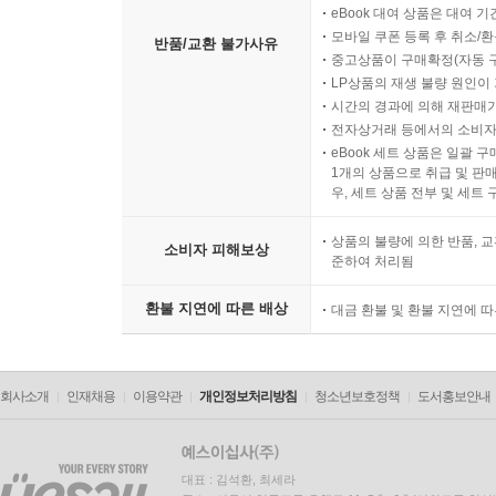
eBook 대여 상품은 대여 기
모바일 쿠폰 등록 후 취소/환
반품/교환 불가사유
중고상품이 구매확정(자동 
LP상품의 재생 불량 원인이 기
시간의 경과에 의해 재판매가
전자상거래 등에서의 소비자
eBook 세트 상품은 일괄 
1개의 상품으로 취급 및 판매
우, 세트 상품 전부 및 세트
상품의 불량에 의한 반품, 교
소비자 피해보상
준하여 처리됨
환불 지연에 따른 배상
대금 환불 및 환불 지연에 
회사소개
인재채용
이용약관
개인정보처리방침
청소년보호정책
도서홍보안내
대표 : 김석환, 최세라